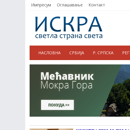
Импресум
Оглашавање
Контакт
НАСЛОВНА
СРБИЈА
Р. СРПСКА
РЕ