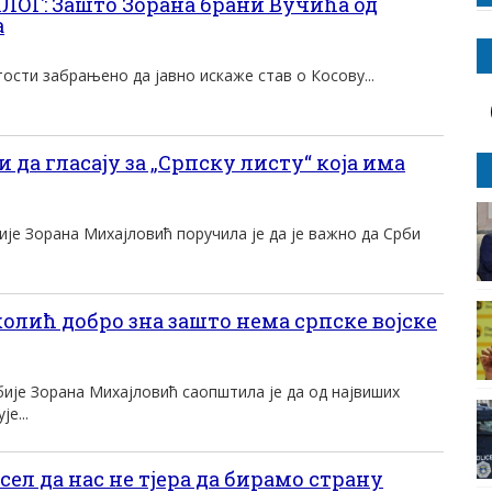
Г: Зашто Зорана брани Вучића од
а
тости забрањено да јавно искаже став о Косову...
а гласају за „Српску листу“ која има
је Зорана Михајловић поручила је да је важно да Срби
ић добро зна зашто нема српске војске
ије Зорана Михајловић саопштила је да од највиших
е...
л да нас не тјера да бирамо страну