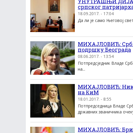
УНУТРАШЊИ ДИЈАЛО
српског патријарх
18.09.2017. - 17:04
Да ли је само Његовој све
МИХАЈЛОВИЋ: Срби д
подршку Београда
08.06.2017. - 13:54
Потпредсједник Владе Срби
на...
МИХАЈЛОВИЋ: Никол
на КиМ
18.01.2017. - 8:55
Потпредседница Владе Срб
државних званичника очекуј
МИХАЈЛОВИЋ: Брисе