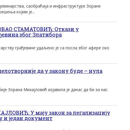
ђевинарства, саобраћаја и инфраструктуре Зоране
ешења којим је...
ОВАО СТАМАТОВИЋ: Откази у
евина због Златибора
арству грађевине удаљено је са посла због афере око
лотворније да у закону буде – нула
је Зорана Михајловић изјавила је данас да би за нас
ЛОВИЋ: У мају закон за легализацију
 и један документ