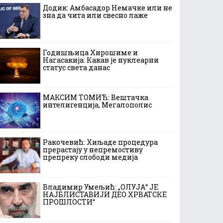
Додик: Амбасадор Немачке или не
зна да чита или свесно лаже
Годишњица Хирошиме и
Нагасакија: Какав је нуклеарни
статус света данас
МАКСИМ ТОМИЋ: Вештачка
интелигенција, Мегалополис
Ракочевић: Хиљаде процедура
прерастају у непремостиву
препреку слободи медија
Владимир Умељић: „ОЛУЈА“ ЈЕ
НАЈБЛИСТАВИЈИ ДЕО ХРВАТСКЕ
ПРОШЛОСТИ“