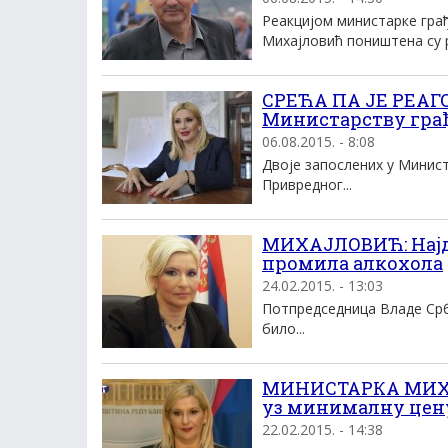
Реакцијом министарке гра
Михајловић поништена су р
СРЕЋА ПА ЈЕ РЕАГ
Министарству грађ
06.08.2015. - 8:08
Двоје запослених у Минист
Привредног...
МИХАЈЛОВИЋ: Најде
промила алкохола
24.02.2015. - 13:03
Потпредседница Владе Срби
било...
МИНИСТАРКА МИХАЈ
уз минималну цену
22.02.2015. - 14:38