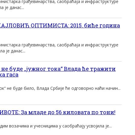
инистарка грађевинарства, саобраћаја и инфраструктуре
 је данас...
ЈЛОВИЋ ОПТИМИСТА: 2015. биће година
инистарка грађевинарства, саобраћаја и инфраструктуре
 је данас...
е буде „јужног тока“ Влада ће тражити
а гаса
к“ не буде било, Влада Србије ће одговорно наћи начин...
ОТЕ: За младе до 56 киловата по тони!
дим возачима и учесницима у саобраћају усвојила је...