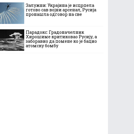
Залужни: Украјина је исцрпела
готово сав војни арсенал, Русија
пронашла одговор на све
Парадокс: Градоначелник
Хирошиме критиковао Русију, а
заборавио да помене ко је бацио
атомску бомбу