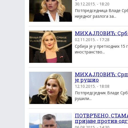
30.12.2015. - 18:20
Потпредседница Владе Срби
ниjедног разлога за...
МИХАЈЛОВИЋ: Србиј
02.11.2015. - 17:28
Србија је у претходних 15
иностранство...
МИХАЈЛОВИЋ: Српск
је рушио
12.10.2015. - 18:08
Потпредсједник Владе Срби
рушили...
ПОТВРЂЕНО, СТАМ
пријаве против од
06.08.2015. - 14:30