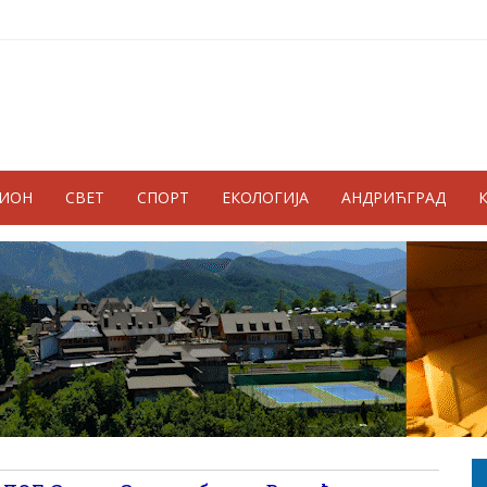
ГИОН
СВЕТ
СПОРТ
ЕКОЛОГИЈА
АНДРИЋГРАД