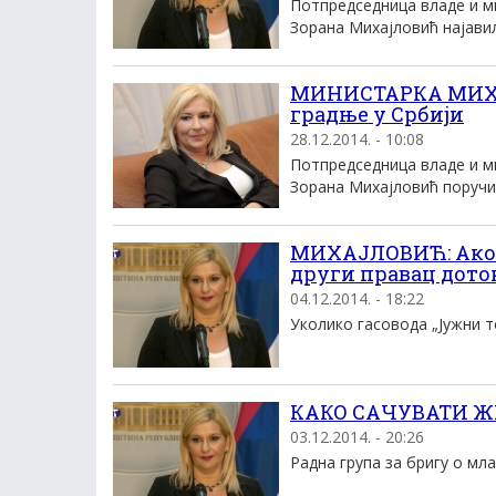
Потпредседница владе и м
Зорана Михајловић најавила
МИНИСТАРКА МИХА
градње у Србији
28.12.2014. - 10:08
Потпредседница владе и м
Зорана Михајловић поручила
МИХАЈЛОВИЋ: Ако н
други правац доток
04.12.2014. - 18:22
Уколико гасовода „Јужни то
КАКО САЧУВАТИ ЖИВ
03.12.2014. - 20:26
Радна група за бригу о мла