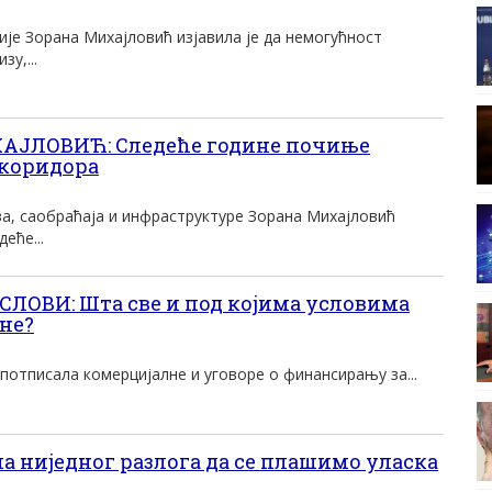
је Зорана Михајловић изјавила је да немогућност
у,...
ЈЛОВИЋ: Следеће године почиње
 коридора
а, саобраћаја и инфраструктуре Зорана Михајловић
деће...
ОВИ: Шта све и под којима условима
ине?
и потписала комерцијалне и уговоре о финансирању за...
ниjедног разлога да се плашимо уласка