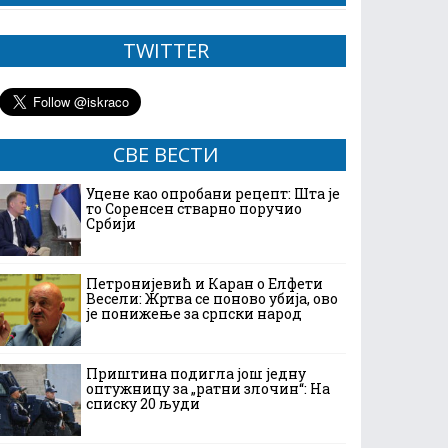
TWITTER
СВЕ ВЕСТИ
Уцене као опробани рецепт: Шта је
то Соренсен стварно поручио
Србији
Петронијевић и Каран о Елфети
Весели: Жртва се поново убија, ово
је понижење за српски народ
Приштина подигла још једну
оптужницу за „ратни злочин“: На
списку 20 људи