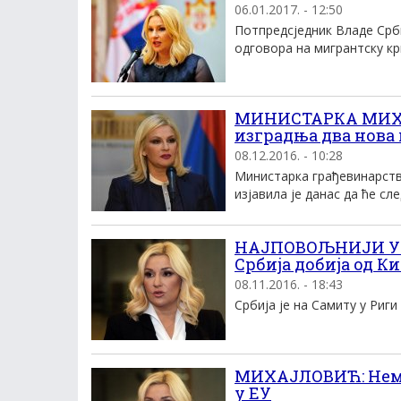
06.01.2017. - 12:50
Потпредсједник Владе Срби
одговора на мигрантску криз
МИНИСТАРКА МИХА
изградња два нова
08.12.2016. - 10:28
Министарка грађевинарств
изјавила је данас да ће сле
НАЈПОВОЉНИЈИ УСЛ
Србија добија од К
08.11.2016. - 18:43
Србија је на Самиту у Риг
МИХАЈЛОВИЋ: Нема 
у EУ