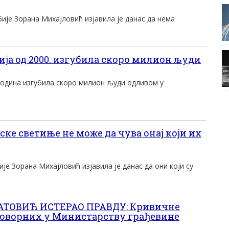
jе Зорана Mихаjловић изjавила jе данас да нема
а од 2000. изгубила скоро милион људи
 година изгубила скоро милион људи одливом у
е светиње не може да чува онај који их
је Зорана Михајловић изјавила је данас да они који су
АТОВИЋ ИСТЕРАО ПРАВДУ: Кривичне
говорних у Министарству грађевине