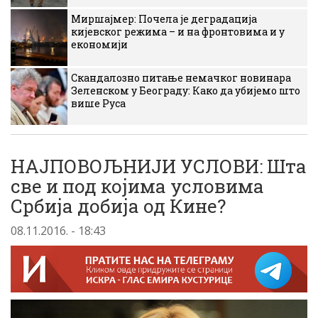
Миршајмер: Почела је деградација
кијевског режима – и на фронтовима и у
економији
Скандалозно питање немачког новинара
Зеленском у Београду: Како да убијемо што
више Руса
НАЈПОВОЉНИЈИ УСЛОВИ: Шта
све и под којима условима
Србија добија од Кине?
08.11.2016. - 18:43