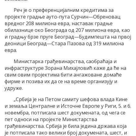
Реч је о преференцијалним кредитима за
пројекте градње ауто-пута Сурчин—Обреновац
вредног 208 милиона евра, наставак градње
обилазнице око Београда од 207 милиона евра, као
и градњу брзе пруге Београд—Будимпешта на првој
деоници Београд—Стара Пазова од 319 милиона
евра.
Министарка грађевинарства, саобраћаја и
инфраструктуре Зорана Михајловић каже да ће на
свим овим пројектима бити ангажоване домаће
фирме и позива их да се на време организују и
удруже.
„Србија је на Петом самиту шефова влада Кине
и земаља Централне и Источне Европе у Риги, 5. и 6.
новембра, потписала шест докумената, од чега се
пет односи на пројекте Министарства
грађевинарства. Србија је била једина држава која
је потписала тако велики број докумената, шест, и