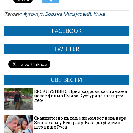
Тагови:
Ауто-пут
,
Зорана Михајловић
,
Кина
FACEBOOK
TWITTER
СВЕ ВЕСТИ
ЕКСКЛУЗИВНО Први кадрови са снимања
новог филма Емира Кустурице /четврти
део/
Скандалозно питање немачког новинара
Зеленском у Београду: Како да убијемо
што више Руса