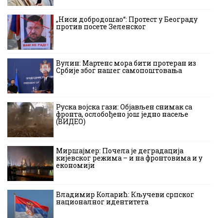
„Ниси добродошао“: Протест у Београду
против посете Зеленског
Вулин: Мартенс мора бити протеран из
Србије због нашег самопоштовања
Руска војска гази: Објављен снимак са
фронта, ослобођено још једно насеље
(ВИДЕО)
Миршајмер: Почела је деградација
кијевског режима – и на фронтовима и у
економији
Владимир Коларић: Кључеви српског
националног идентитета