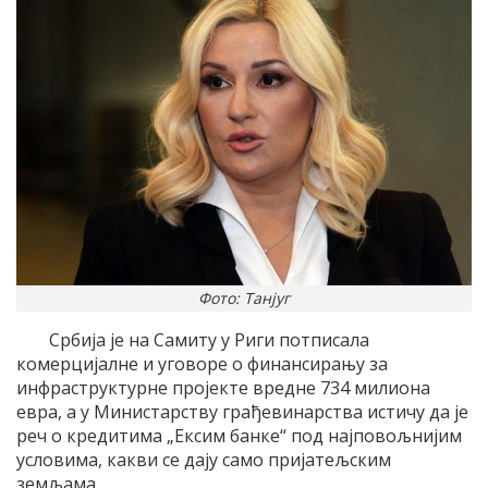
Фото: Танјуг
Србија је на Самиту у Риги потписала
комерцијалне и уговоре о финансирању за
инфраструктурне пројекте вредне 734 милиона
евра, а у Министарству грађевинарства истичу да је
реч о кредитима „Ексим банке“ под најповољнијим
условима, какви се дају само пријатељским
земљама.