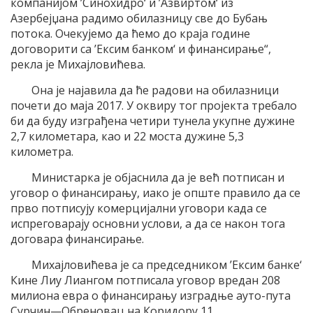
компанијом ’Синохидро‘ и ’Азвиртом‘ из
Азербејџана радимо обилазницу све до Бубањ
потока. Очекујемо да ћемо до краја године
договорити са ’Ексим банком‘ и финансирање“,
рекла је Михајловићева.
Она је најавила да ће радови на обилазници
почети до маја 2017. У оквиру тог пројекта требало
би да буду изграђена четири тунела укупне дужине
2,7 километара, као и 22 моста дужине 5,3
километра.
Министарка је објаснила да је већ потписан и
уговор о финансирању, иако је опште правило да се
прво потписују комерцијални уговори када се
испреговарају основни услови, а да се након тога
договара финансирање.
Михајловићева је са председником ’Ексим банке‘
Кине Лиу Лиангом потписала уговор вредан 208
милиона евра о финансирању изградње ауто-пута
Сурчин—Обреновац на Коридору 11