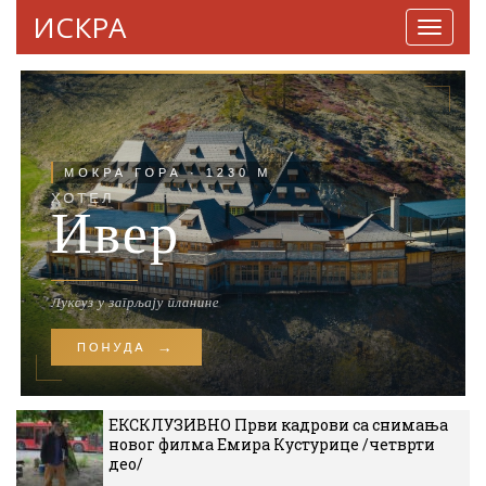
ИСКРА
Навига
ЕКСКЛУЗИВНО Први кадрови са снимања
новог филма Емира Кустурице /четврти
део/