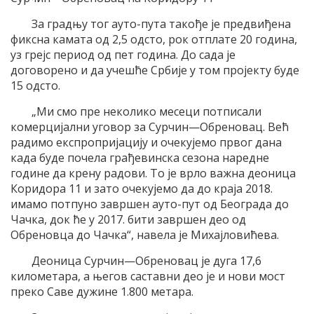
За градњу тог ауто-пута такође је предвиђена
фиксна камата од 2,5 одсто, рок отплате 20 година,
уз грејс период од пет година. До сада је
договорено и да учешће Србије у том пројекту буде
15 одсто.
„Ми смо пре неколико месеци потписали
комерцијални уговор за Сурчин—Обреновац. Већ
радимо експропријацију и очекујемо првог дана
када буде почела грађевинска сезона наредне
године да крену радови. То је врло важна деоница
Коридора 11 и зато очекујемо да до краја 2018.
имамо потпуно завршен ауто-пут од Београда до
Чачка, док ће у 2017. бити завршен део од
Обреновца до Чачка“, навела је Михајловићева.
Деоница Сурчин—Обреновац је дуга 17,6
километара, а његов саставни део је и нови мост
преко Саве дужине 1.800 метара.