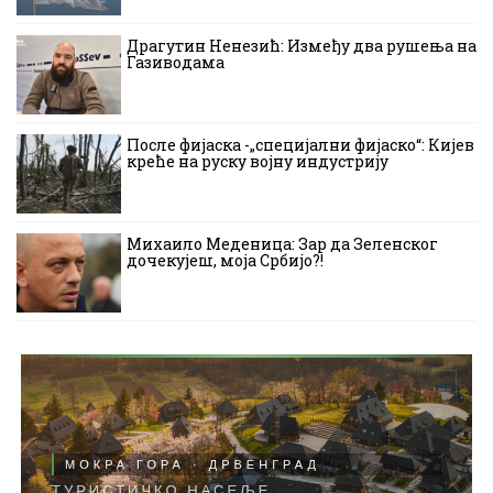
Драгутин Ненезић: Између два рушења на
Газиводама
После фијаска -„специјални фијаско“: Кијев
креће на руску војну индустрију
Михаило Меденица: Зар да Зеленског
дочекујеш, моја Србијо?!