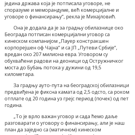
једина држава која је потписала уговоре, не
споразуме и меморандуме, већ комерцијалне и
уговоре о финансирању“, рекла је Михајловић.
Она је додала да је за градњу обилазнице око
Београда потписан комерцијални уговор са
кинеском компанијом „Пауер констракшен
корпорејшен оф Чајна“ и са ЈП „Путеви Србије“,
вредан око 207 милиона евра. Уговором су
обухваћени радови на деоници од Остружничког
моста до Бубањ потока у дужини од 19,5
километара.
За градњу ауто-пута на београдској обилазници
предвиђена је фиксна камата од 2,5 одсто, са роком
отплате од 20 година уз грејс период (почек) од пет
година.
„То је врло важан уговор и сада ћемо даље
разговарати о уговору о финансирању, али је наш
план да заједно са (матичном) кинеском