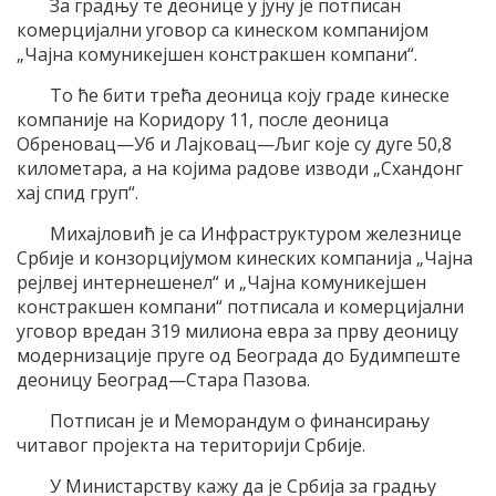
За градњу те деонице у јуну је потписан
комерцијални уговор са кинеском компанијом
„Чајна комуникејшен констракшен компани“.
То ће бити трећа деоница коју граде кинеске
компаније на Коридору 11, после деоница
Обреновац—Уб и Лајковац—Љиг које су дуге 50,8
километара, а на којима радове изводи „Схандонг
хај спид груп“.
Михајловић је са Инфраструктуром железнице
Србије и конзорцијумом кинеских компанија „Чајна
рејлвеј интернешенел“ и „Чајна комуникејшен
констракшен компани“ потписала и комерцијални
уговор вредан 319 милиона евра за прву деоницу
модернизације пруге од Београда до Будимпеште
деоницу Београд—Стара Пазова.
Потписан је и Меморандум о финансирању
читавог пројекта на територији Србије.
У Министарству кажу да је Србија за градњу