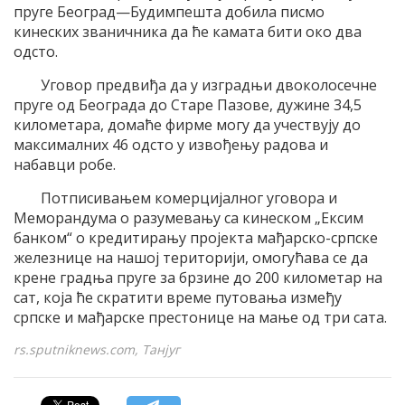
пруге Београд—Будимпешта добила писмо
кинеских званичника да ће камата бити око два
одсто.
Уговор предвиђа да у изградњи двоколосечне
пруге од Београда до Старе Пазове, дужине 34,5
километара, домаће фирме могу да учествују до
максималних 46 одсто у извођењу радова и
набавци робе.
Потписивањем комерцијалног уговора и
Меморандума о разумевању са кинеском „Ексим
банком“ о кредитирању пројекта мађарско-српске
железнице на нашој територији, омогућава се да
крене градња пруге за брзине до 200 километар на
сат, која ће скратити време путовања између
српске и мађарске престонице на мање од три сата.
rs.sputniknews.com, Танјуг