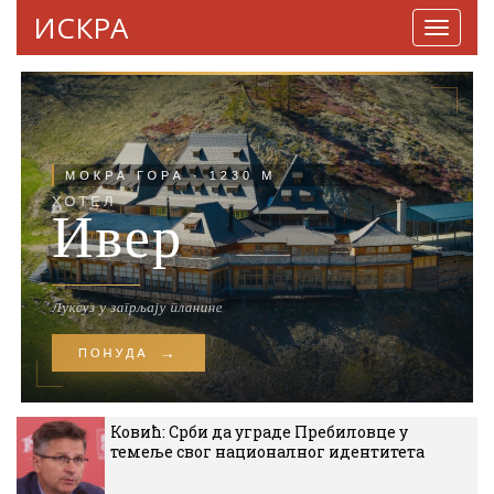
ИСКРА
Навига
Ковић: Срби да уграде Пребиловце у
темеље свог националног идентитета