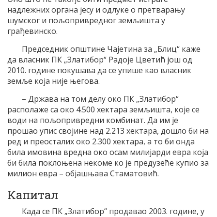
надлежних органа јесу и одлуке о претварању
шумског и пољопривредног земљишта у
грађевинско.
Председник општине Чајетина за „Блиц“ каже
да власник ПК „Златибор“ Радоје Цветић још од
2010. године покушава да се упише као власник
земље која није његова.
– Држава на том делу око ПК „Златибор“
располаже са око 4.500 хектара земљишта, које се
води на пољопривредни комбинат. Да им је
прошао упис својине над 2.213 хектара, дошло би на
ред и преосталих око 2.300 хектара, а то би онда
била имовина вредна око осам милијарди евра која
би била поклоњена некоме ко је предузеће купио за
милион евра – објашњава Стаматовић.
Капитал
Када се ПК „Златибор“ продавао 2003. године, у