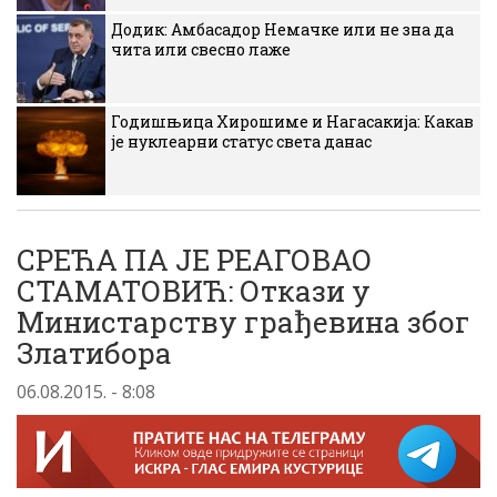
Додик: Амбасадор Немачке или не зна да
чита или свесно лаже
Годишњица Хирошиме и Нагасакија: Какав
је нуклеарни статус света данас
СРЕЋА ПА ЈЕ РЕАГОВАО
СТАМАТОВИЋ: Откази у
Министарству грађевина због
Златибора
06.08.2015. - 8:08