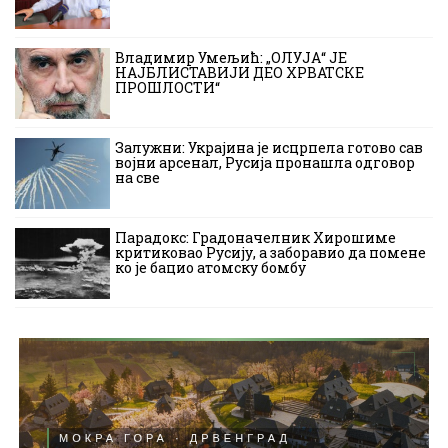
Владимир Умељић: „ОЛУЈА“ ЈЕ
НАЈБЛИСТАВИЈИ ДЕО ХРВАТСКЕ
ПРОШЛОСТИ“
Залужни: Украјина је исцрпела готово сав
војни арсенал, Русија пронашла одговор
на све
Парадокс: Градоначелник Хирошиме
критиковао Русију, а заборавио да помене
ко је бацио атомску бомбу