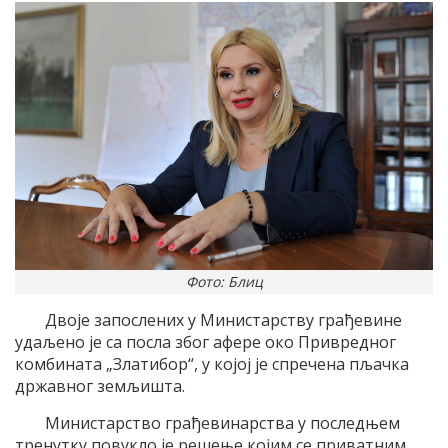
Фото: Блиц
Двоје запослених у Министарству грађевине
удаљено је са посла због афере око Привредног
комбината „Златибор“, у којој је спречена пљачка
државног земљишта.
Министарство грађевинарства у последњем
тренутку повукло је решење којим се приватним