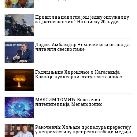
Приштина подигла још једну оптужницу
за „ратни злочин“: На списку 20 људи
Додик: Амбасадор Немачке или не зна да
чита или свесно лаже
Годишњица Хирошиме и Нагасакија:
Какав је нуклеарни статус света данас
МАКСИМ ТОМИЋ: Вештачка
интелигенција, Мегалополис
Ракочевић: Хиљаде процедура прерастају
у непремостиву препреку слободи медија