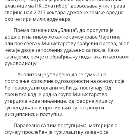
власницима ПК „Златибор“ дозвољава упис права
својине над 2.213 хектара државне земље вредне
око четири милијарде евра.
Према сазнањима „Блица“, до пропуста је
дошло и на нивоу локалне самоуправе Чајетине,
али пре свега у Министарству грађевинарства, због
чега је двоје запослених удаљено са посла. Како
сазнајемо, реч је о обрађивачу података и његовом
руководиоцу.
– Анализом је утврђено да се сумња на
постојање кривичне одговорности на основу које
ће правосудни органи моћи да поступају. Од
тренутка кад је радна група Министарства
утврдила нове чињенице, одговорна лица су
суспендована и против њих су покренути
дисциплински поступци.
Паралелно са тим поступцима, материјал о
случају прослеђен је тужилаштву заједно са