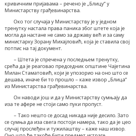
кривичним пријавама – речено је „Блицу“ у
Министарству грађевинарства.
Око тог случаја у Министарству је у једном
тренутку настала права паника због штете која је
могла да настане не само за државу већ и за саму
министарку Зорану Михајловић, која је ставила свој
потпис на тај документ.
– Штета је спречена у последњем тренутку,
срећа да је реаговао председник општине Чајетина
Милан Стаматовић, који је упозорио на оно што се
дешава, иначе би то прошло – каже извор „Блица“
из Министарства грађевинарства.
Он наводи још и да у Министарству сумњају да
иза те афере не стоји само пуки пропуст.
– Тако нешто се досад никада није десило. Зато
се сумња да иза свега постоји намера, тако да је цео
случај прослеђен и тужилаштву – каже наш извор.
Оно што ће такође бити предмет истраге