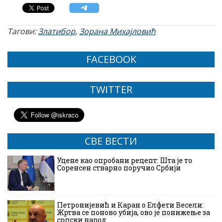
Тагови:
Златибор
,
Зорана Михајловић
FACEBOOK
TWITTER
СВЕ ВЕСТИ
Уцене као опробани рецепт: Шта је то
Соренсен стварно поручио Србији
Петронијевић и Каран о Елфети Весели:
Жртва се поново убија, ово је понижење за
српски народ