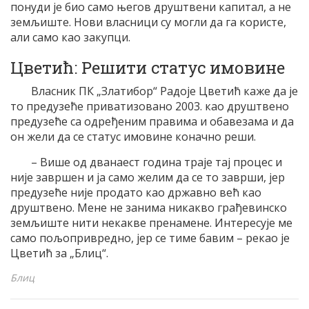
понуди је био само његов друштвени капитал, а не
земљиште. Нови власници су могли да га користе,
али само као закупци.
Цветић: Решити статус имовине
Власник ПК „Златибор“ Радоје Цветић каже да је
то предузеће приватизовано 2003. као друштвено
предузеће са одређеним правима и обавезама и да
он жели да се статус имовине коначно реши.
– Више од дванаест година траје тај процес и
није завршен и ја само желим да се то заврши, јер
предузеће није продато као државно већ као
друштвено. Мене не занима никакво грађевинско
земљиште нити некакве пренамене. Интересује ме
само пољопривредно, јер се тиме бавим – рекао је
Цветић за „Блиц“.
Блиц