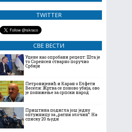
TWITTER
СВЕ ВЕСТИ
Уцене као опробани рецепт: Шта је
то Соренсен стварно поручио
Србији
Петронијевић и Каран о Елфети
Весели: Жртва се поново убија, ово
је понижење за српски народ
Приштина подигла још једну
оптужницу за „ратни злочин“: На
списку 20 људи