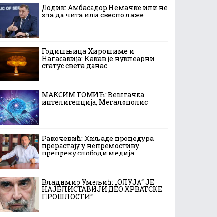
Додик: Амбасадор Немачке или не
зна да чита или свесно лаже
Годишњица Хирошиме и
Нагасакија: Какав је нуклеарни
статус света данас
МАКСИМ ТОМИЋ: Вештачка
интелигенција, Мегалополис
Ракочевић: Хиљаде процедура
прерастају у непремостиву
препреку слободи медија
Владимир Умељић: „ОЛУЈА“ ЈЕ
НАЈБЛИСТАВИЈИ ДЕО ХРВАТСКЕ
ПРОШЛОСТИ“