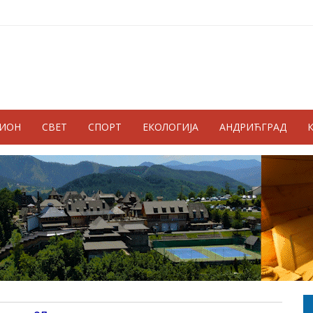
ГИОН
СВЕТ
СПОРТ
ЕКОЛОГИЈА
АНДРИЋГРАД