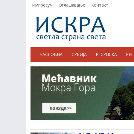
Импресум
Оглашавање
Контакт
НАСЛОВНА
СРБИЈА
Р. СРПСКА
РЕ