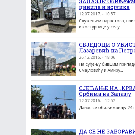
ЗАЛАЗЈЕ: Обиљежав
цивила и војника
12.07.2017. - 10:57
Служењем парастоса, прис
и костурнице у селу...
СВЈЕДОЦИ О УБИСТ
Лазаревић на Петро
26.12.2016. - 18:06
На суђењу бившим припадн
Смајловићу и Амиру...
СЈЕЋАЊЕ НА „КРВА
Србима на Залазју
12.07.2016. - 12:52
Данас се обиљежавају 24 г
ДА СЕ НЕ ЗАБОРАВИ