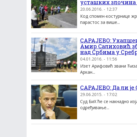
усташких злочина
20.06.2016. - 12:37
Код спомен-костурнице жр
парастос за више...
САРАЈЕВО: Ухапшен
Амир Салиховић зб
над Србима у Сре
04.01.2016. - 11:56
Изет Арифовић звани Ћиза
Аркан...
САРАЈЕВО: Да ли је 
29.06.2015. - 17:02
Суд БиХ ће се накнадно из
одређивање...