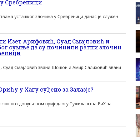
 у Сребреници
твама усташког злочина у Сребреници данас је служен
и Изет Арифовић, Суад Смајловић и
ог сумње да су починили ратни злочин
бреници
, Суад Смајловић звани Шошон и Амир Салиховић звани
Орићу у Хагу суђено за Залазје?
јаснити о допуњеном приједлогу Тужилаштва БиХ за