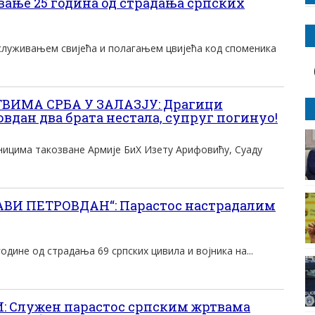
ање 25 година од страдања српских
луживањем свијећа и полагањем цвијећа код споменика
ВИМА СРБА У ЗАЛАЗЈУ: Драгици
вдан два брата нестала, супруг погинуо!
ицима такозване Армије БиХ Изету Арифовићу, Суаду
ВИ ПЕТРОВДАН“: Парастос настрадалим
одине од страдања 69 српских цивила и војника на...
: Служен парастос српским жртвама