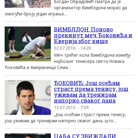
Богдан Обрадовић сматра да је
организатор Вимблдона морао да
омогући броју један играње...
ВИМБЛДОН: Поново
прекинут меч Ђоковића и
Kвериjа због кише
02.07.2016. - 14:20
Mеч трећег кола Вимблдона између
наjбољег тенисера света Новака
Ђоковића и Aмериканца Сема...
ЂОКОВИЋ: Још осећам
страст према тенису, још
уживам да тренирам
напорно сваког дана
15.07.2015. - 7:59
„Још осећам страст према тенису,
још уживам да тренирам напорно сваког дана, што...
ЏАБА СУ ЗВИЖДАЛИ