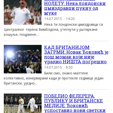
НОЛЕТУ: Нека лондонски
цмиздравци пукну од
муке
14.07.2015. - 14:20
Нека ти лондонски цмиздравци са
Централног терена Вимблдона, утегнути у уштиркане
кошуље, поцрвене...
КАД БРИТАНИЈОМ
ЗАГРМИ: Новак Ђоковић је
лош момак који није
урадио НИШТА погрешно
14.07.2015. - 8:50
Били смо, онако малтене
колективно, изнервирани када је протекле седмице један
британски, уједно...
ПОБЕДИО ФЕДЕРЕРА,
ПУБЛИКУ И БРИТАНСКЕ
МЕДИЈЕ: Ђоковић
успоставио нови светски