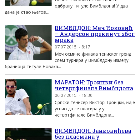
одбрану титуле Вимблдона! У два
дана је стао његов...
ВИМБЛДОН: Меч Ђоковић
– Андерсон прекинут због
мрака
07.07.2015. - 8:17
Меч осмине финала тениског гренд
слем турнира у Вимблдону између
браниоца титуле Новака...
МАРАТОН: Троицки без
четвртфинала Вимблдона
06.07.2015. - 18:30
Српски тенисер Виктор Троицки, није
успио да се пласира у у
четвртфинале Вимблдона...
ВИМБЛДОН: Јанковићева
без пласмана у