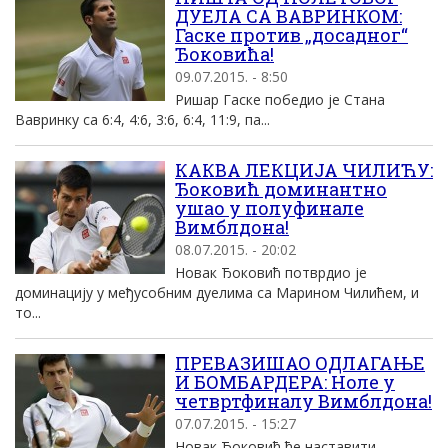
ДУЕЛА СА ВАВРИНКОМ:
Гаске против „досадног“
Ђоковића!
09.07.2015. - 8:50
Ришар Гаске победио је Стана
Вавринку са 6:4, 4:6, 3:6, 6:4, 11:9, па...
КАКВА ЛЕКЦИЈА ЧИЛИЋУ:
Ђоковић доминантно
ушао у полуфинале
Вимблдона!
08.07.2015. - 20:02
Новак Ђоковић потврдио је
доминацију у међусобним дуелима са Марином Чилићем, и
то...
ПРЕВАЗИШАО ОДЛАГАЊЕ
И БОМБАРДЕРА: Ноле у
четвртфиналу Вимблдона!
07.07.2015. - 15:27
Новак Ђоковић ће наставити