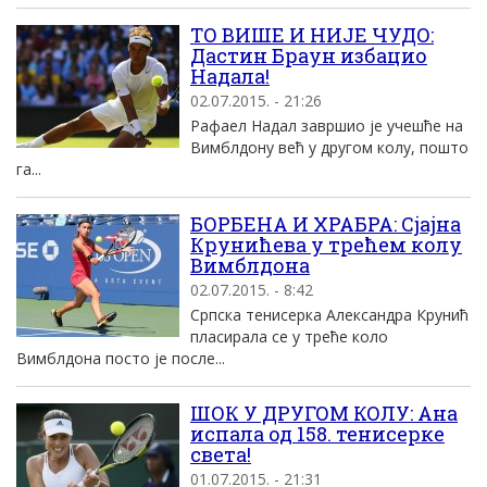
ТО ВИШЕ И НИЈЕ ЧУДО:
Дастин Браун избацио
Надала!
02.07.2015. - 21:26
Рафаел Надал завршио је учешће на
Вимблдону већ у другом колу, пошто
га...
БОРБЕНА И ХРАБРА: Сјајна
Крунићева у трећем колу
Вимблдона
02.07.2015. - 8:42
Српска тенисерка Александра Крунић
пласирала се у треће коло
Вимблдона посто је после...
ШОК У ДРУГОМ КОЛУ: Ана
испала од 158. тенисерке
света!
01.07.2015. - 21:31