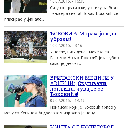
10.07.2015. - 16:38
Сигурно, рутински, у стилу најбољег
тенисера света! Новак Ђоковић се
пласирао у финале...
ЂОКОВИЋ: Морам још да
убрзам!
10.07.2015. - 8:16
У последњих девет мечева са
Гаскеом Новак Ђоковић је изгубио
само један сет,...
БРИТАНСКИ МЕДИЈИ У
АКЦИЈИ: „Скупљачи
лоптица, чувајте се
Ђоковића!
09.07.2015. - 14:49
Притисак који је Ђоковић трпео у
мечу са Кевином Андресоном изродио је нову...
НИШТА ОД НОЛЕТОВОГ