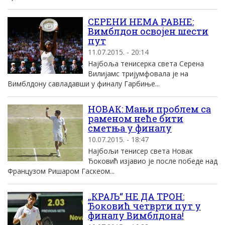
СЕРЕНИ НЕМА РАВНЕ:
Вимблдон освојен шести
пут
11.07.2015. - 20:14
Најбоља тенисерка света Серена
Вилијамс тријумфовала је на
Вимблдону савладавши у финалу Гарбиње...
НОВАК: Мањи проблем са
раменом неће бити
сметња у финалу
10.07.2015. - 18:47
Најбољи тенисер света Новак
Ђоковић изјавио је после победе над
Французом Ришаром Гаскеом...
„КРАЉ“ НЕ ДА ТРОН:
Ђоковић четврти пут у
финалу Вимблдона!