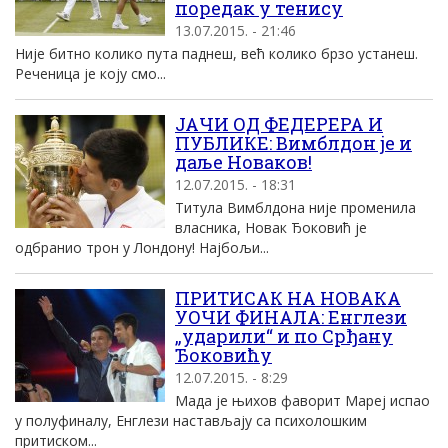
поредак у тенису
13.07.2015. - 21:46
Није битно колико пута паднеш, већ колико брзо устанеш.
Реченица је коју смо...
ЈАЧИ ОД ФЕДЕРЕРА И
ПУБЛИКЕ: Вимблдон је и
даље Новаков!
12.07.2015. - 18:31
Титула Вимблдона није променила
власника, Новак Ђоковић је
одбранио трон у Лондону! Најбољи...
ПРИТИСАК НА НОВАКА
УОЧИ ФИНАЛА: Енглези
„ударили“ и по Срђану
Ђоковићу
12.07.2015. - 8:29
Мада је њихов фаворит Мареј испао
у полуфиналу, Енглези настављају са психолошким
притиском...