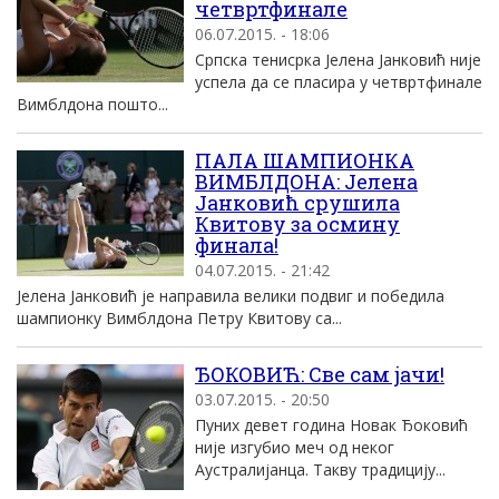
четвртфинале
06.07.2015. - 18:06
Српска тенисрка Јелена Јанковић није
успела да се пласира у четвртфинале
Вимблдона пошто...
ПАЛА ШАМПИОНКА
ВИМБЛДОНА: Јелена
Јанковић срушила
Квитову за осмину
финала!
04.07.2015. - 21:42
Јелена Јанковић је направила велики подвиг и победила
шампионку Вимблдона Петру Квитову са...
ЂОКОВИЋ: Све сам јачи!
03.07.2015. - 20:50
Пуних девет година Новак Ђоковић
није изгубио меч од неког
Аустралијанца. Такву традицију...