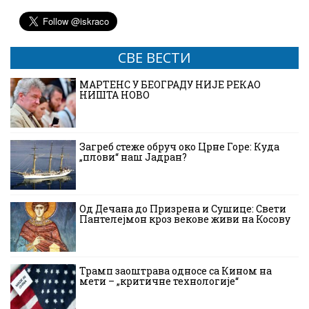
СВЕ ВЕСТИ
МАРТЕНС У БЕОГРАДУ НИЈЕ РЕКАО
НИШТА НОВО
Загреб стеже обруч око Црне Горе: Куда
„плови“ наш Јадран?
Од Дечана до Призрена и Сушице: Свети
Пантелејмон кроз векове живи на Косову
Трамп заоштрава односе са Кином на
мети – „критичне технологије“