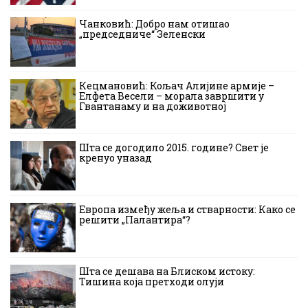
Чанковић: Добро нам отишао
„председниче“ Зеленски
Кецмановић: Кољач Алијине армије –
Елфета Весели – морала завршити у
Гвантанаму и на доживотној
Шта се догодило 2015. године? Свет је
кренуо уназад
Европа између жеља и стварности: Како се
решити „Палантира“?
Шта се дешава на Блиском истоку:
Тишина која претходи олуји