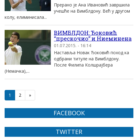
Прерано је Ана Ивановић завршила
учешће на Вимблдону. Већ у другом
колу, елиминисала...
ВИМБЛДОН: Ђоковић
“прескочио” и Ниеминена
01.07.2015. - 16:14
Наставља Новак Ђоковић поход ка
одбрани титуле на Вимблдону.
После Филипа Колшрајбера
(Немачка),...
1
2
»
FACEBOOK
TWITTER