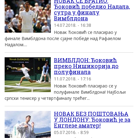
НОВАК СЕ ВРАТИО:
Ђоковић победио Надала,
сутра у финалу
Вимблдона
14.07.2018. - 16:38
Новак Ђоковић се пласирао у
финале Вимблдона после сјајне победе над Рафаелом
Надалом....
ВИМБЛДОН: Ђоковић
преко Нишикорија до
полуфинала
11.07.2018. - 17:16
Новак Ђоковић пласирао се у
полуфинале Вимблдона! Најбољи
српски тенисер у четвртфиналу трећег...
НОВАК БЕЗ ПОШТОВАЊА
У ЛОНДОНУ: Ђоковић је за
Енглезе аматер!
05.07.2016. - 8:59