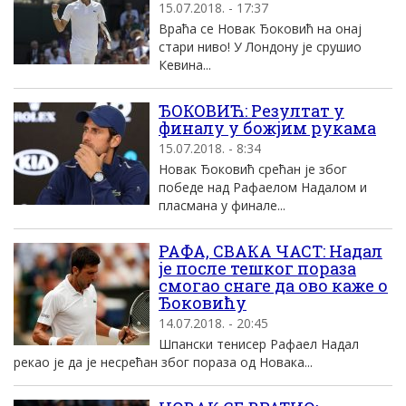
15.07.2018. - 17:37
Враћа се Новак Ђоковић на онај
стари ниво! У Лондону је срушио
Кевина...
ЂОКОВИЋ: Резултат у
финалу у божјим рукама
15.07.2018. - 8:34
Новак Ђоковић срећан је због
победе над Рафаелом Надалом и
пласмана у финале...
РАФА, СВАКА ЧАСТ: Надал
је после тешког пораза
смогао снаге да ово каже о
Ђоковићу
14.07.2018. - 20:45
Шпански тенисер Рафаел Надал
рекао је да је несрећан због пораза од Новака...