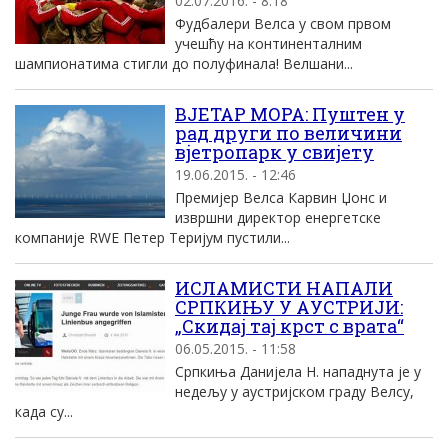
02.07.2016. - 8:18
Фудбалери Велса у свом првом
учешћу на континенталним
шампионатима стигли до полуфинала! Велшани...
ВЈЕТАР МОРА: Пуштен у
рад други по величини
вјетропарк у свијету
19.06.2015. - 12:46
Премијер Велса Карвин Џонс и
извршни директор енергетске
компаније RWE Петер Теријум пустили...
ИСЛАМИСТИ НАПАЛИ
СРПКИЊУ У АУСТРИЈИ:
„Скидај тај крст с врата“
06.05.2015. - 11:58
Српкиња Данијела Н. нападнута је у
недељу у аустријском граду Велсу,
када су...