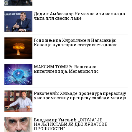
Додик: Амбасадор Немачке или не зна да
чита или свесно лаже
Годишњица Хирошиме и Нагасакија:
Какав је нуклеарни статус света данас
МАКСИМ ТОМИЋ: Вештачка
интелигенција, Мегалополис
Ракочевић: Хиљаде процедура прерастају
у непремостиву препреку слободи медија
Владимир Умељић: „ОЛУЈА“ ЈЕ
НАЈБЛИСТАВИЈИ ДЕО ХРВАТСКЕ
ПРОШЛОСТИ“