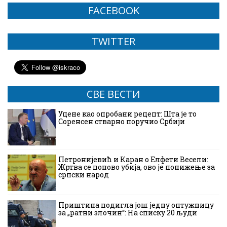
FACEBOOK
TWITTER
СВЕ ВЕСТИ
Уцене као опробани рецепт: Шта је то
Соренсен стварно поручио Србији
Петронијевић и Каран о Елфети Весели:
Жртва се поново убија, ово је понижење за
српски народ
Приштина подигла још једну оптужницу
за „ратни злочин“: На списку 20 људи