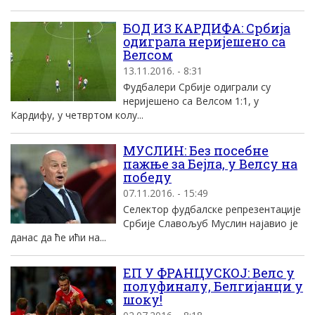
БОД ИЗ КАРДИФА: Србија
одиграла неријешено са
Велсом
13.11.2016. - 8:31
Фудбалери Србије одиграли су
неријешено са Велсом 1:1, у
Кардифу, у четвртом колу...
МУСЛИН: Без посебне
пажње за Бејла, у Велсу на
победу
07.11.2016. - 15:49
Селектор фудбалске репрезентације
Србије Славољуб Муслин најавио је
данас да ће ићи на...
ЕП У ФРАНЦУСКОЈ: Велс у
полуфиналу, Белгијанци у
шоку!