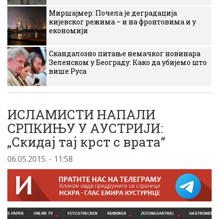
Миршајмер: Почела је деградација
кијевског режима – и на фронтовима и у
економији
Скандалозно питање немачког новинара
Зеленском у Београду: Како да убијемо што
више Руса
ИСЛАМИСТИ НАПАЛИ
СРПКИЊУ У АУСТРИЈИ:
„Скидај тај крст с врата“
06.05.2015. - 11:58