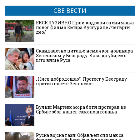
СВЕ ВЕСТИ
ЕКСКЛУЗИВНО Први кадрови са снимања
новог филма Емира Кустурице /четврти
део/
Скандалозно питање немачког новинара
Зеленском у Београду: Како да убијемо
што више Руса
„Ниси добродошао“: Протест у Београду
против посете Зеленског
Вулин: Мартенс мора бити протеран из
Србије због нашег самопоштовања
Руска војска гази: Објављен снимак са
фронта, ослобођено још једно насеље