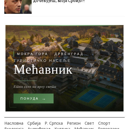
дочекујеш, моја Србијо?!
Насловна
Србија
Р. Српска
Регион
Свет
Спорт
Екологија
Андрићград
Култура
Мећавник
Репортери