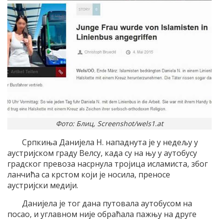
Фото: Блиц, Screenshot/wels1.at
Српкиња Данијела Н. нападнута је у недељу у
аустријском граду Велсу, када су на њу у аутобусу
градског превоза насрнула тројица исламиста, због
ланчића са крстом који је носила, преносе
аустријски медији.
Данијела је тог дана путовала аутобусом на
посао, и углавном није обраћала пажњу на друге