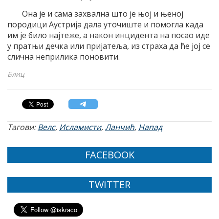
Она је и сама захвална што је њој и њеној
породици Аустрија дала уточиште и помогла када
им је било најтеже, а након инцидента на посао иде
у пратњи дечка или пријатеља, из страха да ће јој се
слична неприлика поновити.
Блиц
Тагови:
Велс
,
Исламисти
,
Ланчић
,
Напад
FACEBOOK
TWITTER