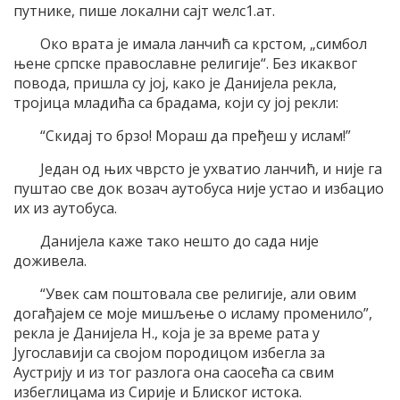
путнике, пише локални сајт wелс1.ат.
Око врата је имала ланчић са крстом, „симбол
њене српске православне религије“. Без икаквог
повода, пришла су јој, како је Данијела рекла,
тројица младића са брадама, који су јој рекли:
“Скидај то брзо! Мораш да пређеш у ислам!”
Један од њих чврсто је ухватио ланчић, и није га
пуштао све док возач аутобуса није устао и избацио
их из аутобуса.
Данијела каже тако нешто до сада није
доживела.
“Увек сам поштовала све религије, али овим
догађајем се моје мишљење о исламу променило”,
рекла је Данијела Н., која је за време рата у
Југославији са својом породицом избегла за
Аустрију и из тог разлога она саосећа са свим
избеглицама из Сирије и Блиског истока.