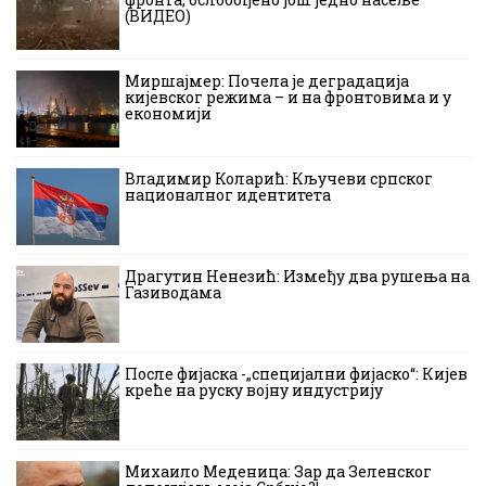
(ВИДЕО)
Миршајмер: Почела је деградација
кијевског режима – и на фронтовима и у
економији
Владимир Коларић: Кључеви српског
националног идентитета
Драгутин Ненезић: Између два рушења на
Газиводама
После фијаска -„специјални фијаско“: Кијев
креће на руску војну индустрију
Михаило Меденица: Зар да Зеленског