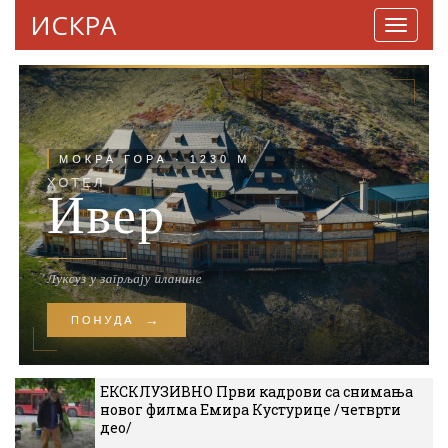
ИСКРА
Навига
ЕКСКЛУЗИВНО Први кадрови са снимања
новог филма Емира Кустурице /четврти
део/