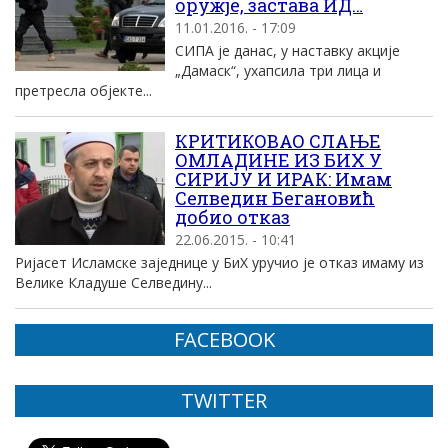
оружје, застава ИД…
11.01.2016. - 17:09
СИПА је данас, у наставку акције
„Дамаск“, ухапсила три лица и
претресла објекте...
КРИТИКОВАО СЛАЊЕ
ОМЛАДИНЕ ИЗ БИХ У
СИРИЈУ И ИРАК: Имам
Селведин Бегановић
добио отказ
22.06.2015. - 10:41
Ријасет Исламске заједнице у БиХ уручио је отказ имаму из
Велике Кладуше Селведину...
FACEBOOK
TWITTER