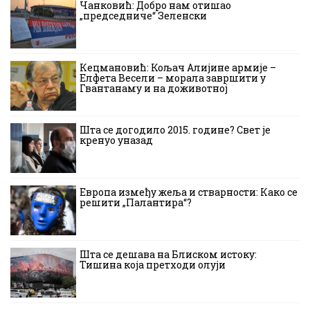
Чанковић: Добро нам отишао
„председниче“ Зеленски
Кецмановић: Кољач Алијине армије –
Елфета Весели – морала завршити у
Гвантанаму и на доживотној
Шта се догодило 2015. године? Свет је
кренуо уназад
Европа између жеља и стварности: Како се
решити „Палантира“?
Шта се дешава на Блиском истоку:
Тишина која претходи олуји