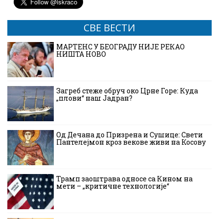
СВЕ ВЕСТИ
МАРТЕНС У БЕОГРАДУ НИЈЕ РЕКАО
НИШТА НОВО
Загреб стеже обруч око Црне Горе: Куда
„плови“ наш Јадран?
Од Дечана до Призрена и Сушице: Свети
Пантелејмон кроз векове живи на Косову
Трамп заоштрава односе са Кином на
мети – „критичне технологије“