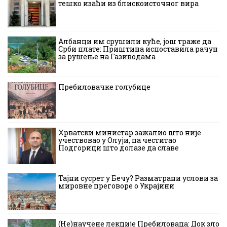
тешко изаћи из блискоисточног вира
Албанци им срушили куће, још траже да
Срби плате: Приштина испоставила рачун
за рушење на Газиводама
Пребиловачке голубице
Хрватски министар зажалио што није
учествовао у Олуји, па честитао
Подгорици што долазе да славе
Тајни сусрет у Бечу? Разматрани услови за
мировне преговоре о Украјини
(Не)научене лекције Пребиловаца: Док зло