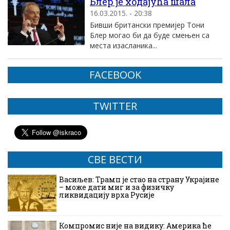
Блер је ходајућа шала
16.03.2015. - 20:38
Бивши британски премијер Тони
Блер могао би да буде смењен са
места изасланика...
FACEBOOK
TWITTER
СВЕ ВЕСТИ
Васиљев: Трамп је стао на страну Украјине
– може дати миг и за физичку
ликвидацију врха Русије
Компромис није на видику: Америка ће