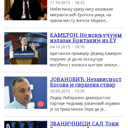
11.10.2015. - 18:32
Избегличку кризу нису изазвали
мигранти већ Еропска унија, на
првом месту Ангела Меркел,...
КАМЕРОН: Не искључујем
излазак Британије из ЕУ
04.10.2015. - 18:16
Британски премијер Дејвид Камерон
поручио је да не искључује
могућност изласка његове земље...
ЈОВАНОВИЋ: Независност
Косова је свршена ствар
29.09.2015. - 15:30
Лидер Либерално демократске
партије Чедомир Јовановић изјавио
је за приштински Зери да је...
ЗВАНИЧНИЦИ САД: Тони