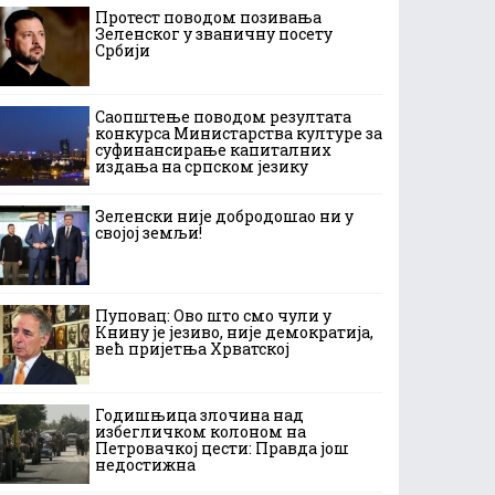
Протест поводом позивања
Зеленског у званичну посету
Србији
Саопштење поводом резултата
конкурса Министарства културе за
суфинансирање капиталних
издања на српском језику
Зеленски није добродошао ни у
својој земљи!
Пуповац: Ово што смо чули у
Книну је језиво, није демократија,
већ пријетња Хрватској
Годишњица злочина над
избегличком колоном на
Петровачкој цести: Правда још
недостижна