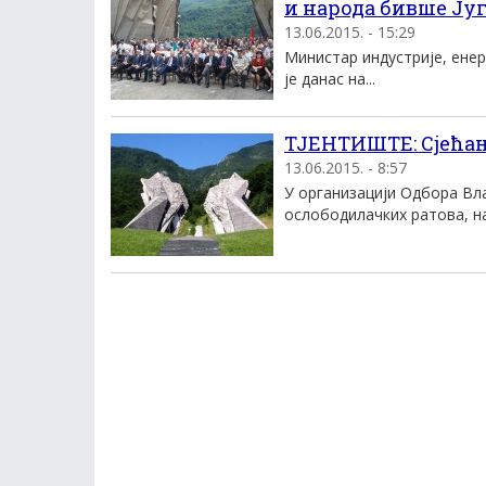
и народа бивше Ју
13.06.2015. - 15:29
Министар индустрије, ене
је данас на...
ТЈЕНТИШТЕ: Сјећањ
13.06.2015. - 8:57
У организацији Одбора Вл
ослободилачких ратова, на