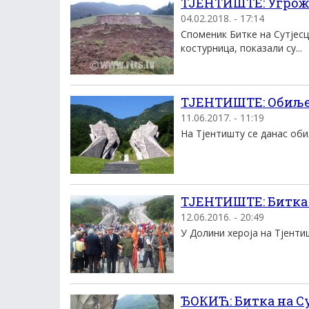
ТЈЕНТИШТЕ: Угрож
04.02.2018. - 17:14
Споменик Битке на Сутјесц
костурница, показали су...
ТЈЕНТИШТЕ: Обиљеж
11.06.2017. - 11:19
На Тјентишту се данас оби
ТЈЕНТИШТЕ: Битка 
12.06.2016. - 20:49
У Долини хероја на Тјенти
ЂОКИЋ: Битка на Су