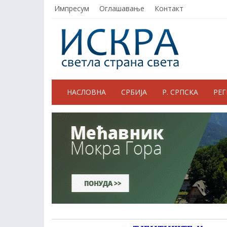
Импресум
Оглашавање
Контакт
НАСЛОВНА
СРБИЈА
Р. СРПСКА
РЕ