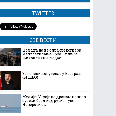
TWITTER
СВЕ ВЕСТИ
Приштина не бира средства за
малтретирање Срба – циљ је
њихов тихи егзодус
Зеленски допутовао у Београд
(ВИДЕО)
Медији: Украјина дроном напала
турски брод код руске луке
Новоросијск