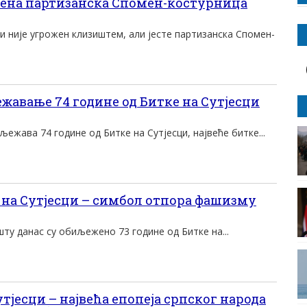
ена партизанска Спомен-костурница
и није угрожен клизиштем, али јесте партизанска Спомен-
авање 74 године од Битке на Сутјесци
љежава 74 године од Битке на Сутјесци, највеће битке...
на Сутјесци – симбол отпора фашизму
шту данас су обиљежено 73 године од Битке на...
тјесци – највећа епопеја српског народа