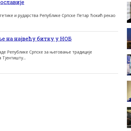
гославије
ргетике и рударства Републике Српске Петар Ђокић рекао
е на највећу битку у НОБ
аде Републике Српске за његовање традиције
 Тјентишту...