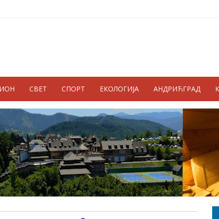
ГИОН
СВЕТ
СПОРТ
ЕКОЛОГИЈА
АНДРИЋГРАД