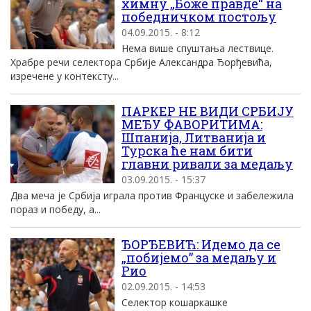
химну „Боже правде“ на
победничком постољу
04.09.2015. - 8:12
Нема више спуштања лествице.
Храбре речи селектора Србије Александра Ђорђевића,
изречене у контексту...
ПАРКЕР НЕ ВИДИ СРБИЈУ
МЕЂУ ФАВОРИТИМА:
Шпанија, Литванија и
Турска ће нам бити
главни ривали за медаљу
03.09.2015. - 15:37
Два меча је Србија играла против Француске и забележила
пораз и победу, а...
ЂОРЂЕВИЋ: Идемо да се
„побијемо” за медаљу и
Рио
02.09.2015. - 14:53
Селектор кошаркашке