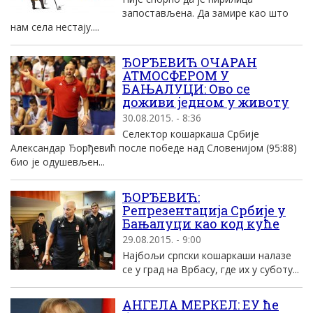
запостављена. Да замире као што
нам села нестају....
ЂОРЂЕВИЋ ОЧАРАН
АТМОСФЕРОМ У
БАЊАЛУЦИ: Ово се
доживи једном у животу
30.08.2015. - 8:36
Селектор кошаркаша Србије
Александар Ђорђевић после победе над Словенијом (95:88)
био је одушевљен...
ЂОРЂЕВИЋ:
Репрезентација Србије у
Бањалуци као код куће
29.08.2015. - 9:00
Најбољи српски кошаркаши налазе
се у град на Врбасу, где их у суботу...
АНГЕЛА МЕРКЕЛ: ЕУ ће