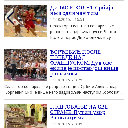
ДИЈАО И КОЛЕТ: Србија
има одличан тим
14.08.2015. - 16:51
Селектор и капитен кошаркашке
репрезентације Француске Венсан
Коле и Борис Дијао оценили су...
ЂОРЂЕВИЋ ПОСЛЕ
ПОБЕДЕ НАД
ФРАНЦУСКОМ: Дух ове
екипе је постао још више
ратнички
13.08.2015. - 8:25
Селектор кошаркашке репрезентације Србије Александар
Ђорђевић био је више него задовољан наступом „орлова“...
ПОШТОВАЊЕ НА СВЕ
СТРАНЕ: Путин узор
Балканцима
13.08.2015. - 8:05