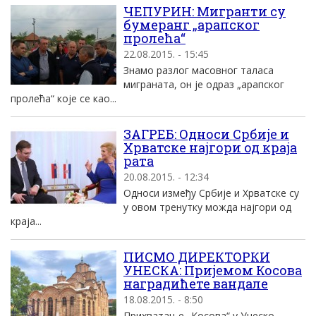
ЧЕПУРИН: Мигранти су
бумеранг „арапског
пролећа“
22.08.2015. - 15:45
Знамо разлог масовног таласа
миграната, он је одраз „арапског
пролећа“ које се као...
ЗАГРЕБ: Односи Србије и
Хрватске најгори од краја
рата
20.08.2015. - 12:34
Односи између Србије и Хрватске су
у овом тренутку можда најгори од
краја...
ПИСМО ДИРЕКТОРКИ
УНЕСКА: Пријемом Косова
наградићете вандале
18.08.2015. - 8:50
Прихватање „Косова“ у Унеско