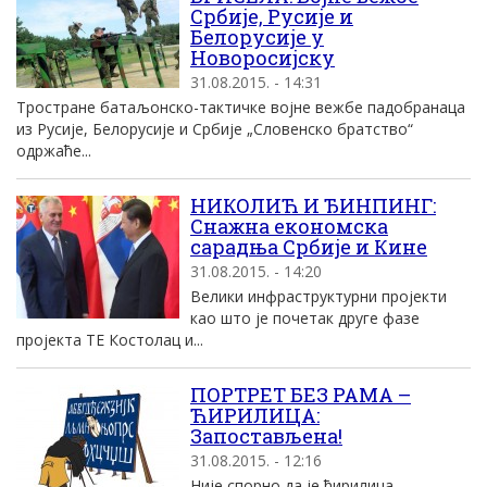
Србије, Русије и
Белорусије у
Новоросијску
31.08.2015. - 14:31
Тростране батаљонско-тактичке војне вежбе падобранаца
из Русије, Белорусије и Србије „Словенско братство“
одржаће...
НИКОЛИЋ И ЂИНПИНГ:
Снажна економска
сарадња Србије и Кине
31.08.2015. - 14:20
Велики инфраструктурни пројекти
као што је почетак друге фазе
пројекта ТЕ Костолац и...
ПОРТРЕТ БЕЗ РАМА –
ЋИРИЛИЦА:
Запостављена!
31.08.2015. - 12:16
Није спорно да је ћирилица