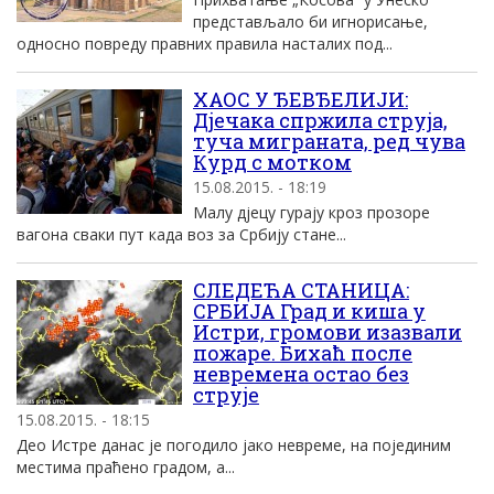
представљало би игнорисање,
односно повреду правних правила насталих под...
ХАОС У ЂЕВЂЕЛИЈИ:
Дјечака спржила струја,
туча миграната, ред чува
Курд с мотком
15.08.2015. - 18:19
Малу дјецу гурају кроз прозоре
вагона сваки пут када воз за Србију стане...
СЛЕДЕЋА СТАНИЦА:
СРБИЈА Град и киша у
Истри, громови изазвали
пожаре. Бихаћ после
невремена остао без
струје
15.08.2015. - 18:15
Део Истре данас је погодило јако невреме, на појединим
местима праћено градом, а...