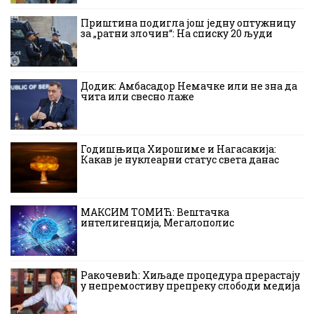
Приштина подигла још једну оптужницу
за „ратни злочин“: На списку 20 људи
Додик: Амбасадор Немачке или не зна да
чита или свесно лаже
Годишњица Хирошиме и Нагасакија:
Какав је нуклеарни статус света данас
МАКСИМ ТОМИЋ: Вештачка
интелигенција, Мегалополис
Ракочевић: Хиљаде процедура прерастају
у непремостиву препреку слободи медија