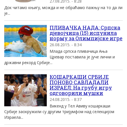
27.08.2015. - 8:28
Док читамо књигу, можда и не обраћамо пажњу на то да ли
је...
ПЛИВАЧКА НАДА: Српска
дјевојчица (15) испунила
норму за Олимпијске игре
26.08.2015. - 8:34
Млада српска пливачица Ања
Цревар поставила је јуче лични и
државни рекорд Србије...
КОШАРКАШИ СРБИЈЕ
ПОНОВО САВЛАДАЛИ
ИЗРАЕЛ: На грубу игру
одговорили мушки
24.08.2015. - 8:37
Викенд у Тел Авиву кошаркаши
Србије заокружили су другим тријумфом над селекцијом
Израела...