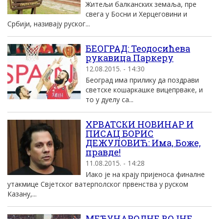
Житељи балканских земаља, пре
свега у Босни и Херцеговини и
Србији, називају руског...
БЕОГРАД: Теодосићева
рукавица Паркеру
12.08.2015. - 14:30
Београд има прилику да поздрави
светске кошаркашке вицепрваке, и
то у дуелу са...
ХРВАТСКИ НОВИНАР И
ПИСАЦ БОРИС
ДЕЖУЛОВИЋ: Има, Боже,
правде!
11.08.2015. - 14:28
Иако је на крају пријеноса финалне
утакмице Свјетског ватерполског првенства у руском
Казану,...
МЕЂУНАРОДНЕ ВОЈНЕ