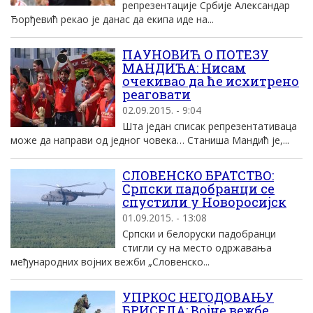
репрезентације Србије Александар
Ђорђевић рекао је данас да екипа иде на...
ПАУНОВИЋ О ПОТЕЗУ
МАНДИЋА: Нисам
очекивао да ће исхитрено
реаговати
02.09.2015. - 9:04
Шта један списак репрезентативаца
може да направи од једног човека… Станиша Мандић је,...
СЛОВЕНСКО БРАТСТВО:
Српски падобранци се
спустили у Новоросијск
01.09.2015. - 13:08
Српски и белоруски падобранци
стигли су на место одржавања
међународних војних вежби „Словенско...
УПРКОС НЕГОДОВАЊУ
БРИСЕЛА: Војне вежбе