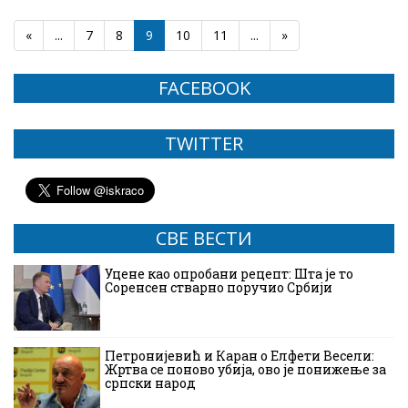
«
...
7
8
9
10
11
...
»
FACEBOOK
TWITTER
СВЕ ВЕСТИ
Уцене као опробани рецепт: Шта је то
Соренсен стварно поручио Србији
Петронијевић и Каран о Елфети Весели:
Жртва се поново убија, ово је понижење за
српски народ