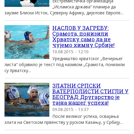
Екстремистичка организација
„Исламска држава“ планира да
заузме Блиски Исток, Сјеверну Африку, дијелове Европе...
НАСЛОВ У ЗАГРЕБУ:
Срамота, понизили
Хрватску само да не
чујемо химну Србије!
10.08.2015. - 12:10
Уредништво хрватског „Вечерњег
листа“ објавило је текст под називом „Срамота, понизили
су Хрватску...
ЗЛАТНИ СРПСКИ
ВАТЕРПОЛИСТИ СТИГЛИ У
БЕОГРАД: Другарство је
тајна нашег успеха!
09.08.2015. - 13:37
После великог успеха, освајања
злата на Светском првенству у руском Казању, у Србију...