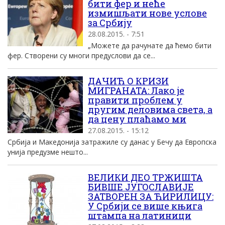
бити фер и неће
измишљати нове услове
за Србију
28.08.2015. - 7:51
„Можете да рачунате да ћемо бити
фер. Створени су многи предуслови да се...
ДАЧИЋ О КРИЗИ
МИГРАНАТА: Лако је
правити проблем у
другим деловима света, а
да цену плаћамо ми
27.08.2015. - 15:12
Србија и Македонија затражиле су данас у Бечу да Европска
унија предузме нешто...
ВЕЛИКИ ДЕО ТРЖИШТА
БИВШЕ ЈУГОСЛАВИЈЕ
ЗАТВОРЕН ЗА ЋИРИЛИЦУ:
У Србији се више књига
штампа на латиници