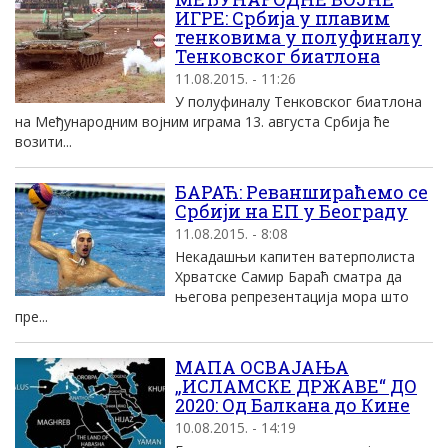
ИГРЕ: Србија у плавим
тенковима у полуфиналу
Тенковског биатлона
11.08.2015. - 11:26
У полуфиналу Тенковског биатлона
на Међународним војним играма 13. августа Србија ће
возити...
БАРАЋ: Реваншираћемо се
Србији на ЕП у Београду
11.08.2015. - 8:08
Некадашњи капитен ватерполиста
Хрватске Самир Бараћ сматра да
његова репрезентација мора што
пре...
МАПА ОСВАЈАЊА
„ИСЛАМСКЕ ДРЖАВЕ“ ДО
2020: Од Балкана до Кине
10.08.2015. - 14:19