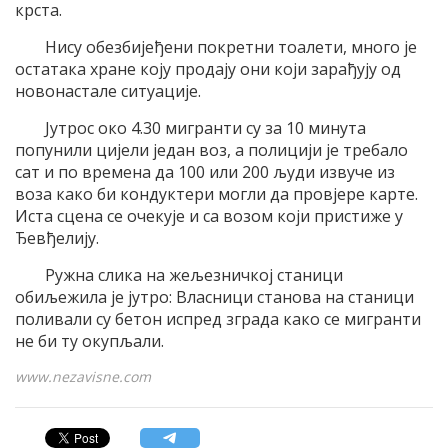
крста.
Нису обезбијеђени покретни тоалети, много је
остатака хране коју продају они који зарађују од
новонастале ситуације.
Јутрос око 4.30 мигранти су за 10 минута
попунили цијели један воз, а полицији је требало
сат и по времена да 100 или 200 људи извуче из
воза како би кондуктери могли да провјере карте.
Иста сцена се очекује и са возом који пристиже у
Ђевђелију.
Ружна слика на жељезничкој станици
обиљежила је јутро: Власници станова на станици
поливали су бетон испред зграда како се мигранти
не би ту окупљали.
www.nezavisne.com