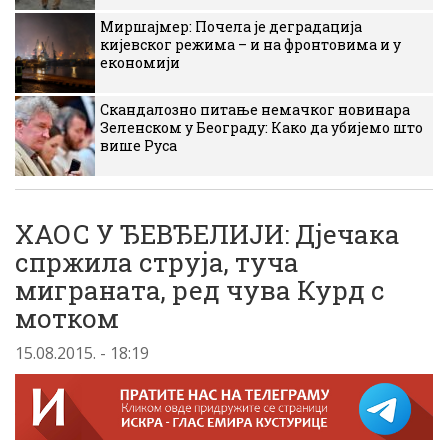
Миршајмер: Почела је деградација
кијевског режима – и на фронтовима и у
економији
Скандалозно питање немачког новинара
Зеленском у Београду: Како да убијемо што
више Руса
ХАОС У ЂЕВЂЕЛИЈИ: Дјечака
спржила струја, туча
миграната, ред чува Курд с
мотком
15.08.2015. - 18:19