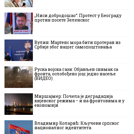
„Ниси добродошао“: Протест у Београду
против посете Зеленског
Вулин: Мартенс мора бити протеран из
Србије због нашег самопоштовања
Руска војска гази: Објављен снимак са
фронта, ослобођено још једно насеље
(ВИДЕО)
Миршајмер: Почела је деградација
кијевског режима – и на фронтовима и у
економији
Владимир Коларић: Кључеви српског
националног идентитета