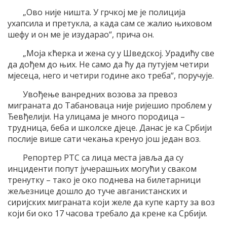
„Ово није ништа. У грчкој ме је полиција
ухапсила и претукла, а када сам се жалио њиховом
шефу и он ме је изударао“, прича он.
„Моја кћерка и жена су у Шведској. Урадићу све
да дођем до њих. Не само да ћу да путујем четири
мјесеца, него и четири године ако треба“, поручује.
Увођење ванредних возова за превоз
миграната до Табановаца није ријешио проблем у
Ђевђелији. На улицама је много породица –
трудница, беба и школске дјеце. Данас је ка Србији
послије више сати чекања кренуо још један воз.
Репортер РТС са лица места јавља да су
инциденти попут јучерашњих могући у сваком
тренутку – тако је око поднева на билетарници
жељезнице дошло до туче авганистанских и
сиријских миграната који желе да купе карту за воз
који би око 17 часова требало да крене ка Србији.