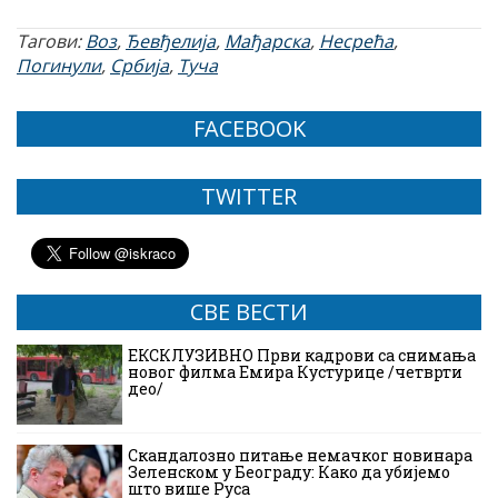
Тагови:
Воз
,
Ђевђелија
,
Мађарска
,
Несрећа
,
Погинули
,
Србија
,
Туча
FACEBOOK
TWITTER
СВЕ ВЕСТИ
ЕКСКЛУЗИВНО Први кадрови са снимања
новог филма Емира Кустурице /четврти
део/
Скандалозно питање немачког новинара
Зеленском у Београду: Како да убијемо
што више Руса