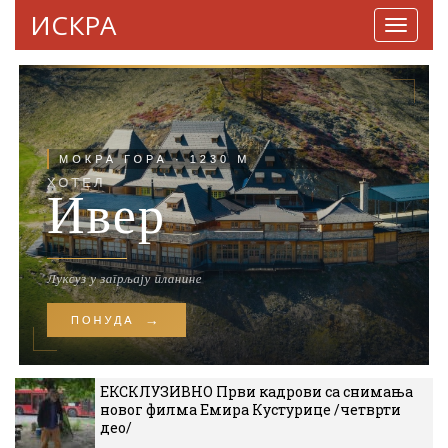
ИСКРА
Навига
ЕКСКЛУЗИВНО Први кадрови са снимања
новог филма Емира Кустурице /четврти
део/