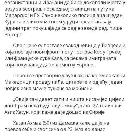
Авганистанци и Ирачани да би се докопали мјеста у
возу за Београд, посљедњој станици на путу ка
Мађарској и ЕУ. Само неколико полицајаца и један
Курд са великом мотком у руци представљају
једини траг покушаја да се овдје заведе ред, пише
Ројтерс.
Ове сцене су постале свакодневица у Ђевђелији,
која постаје нови фронт попут острва Кос у Грчкој
или француске луке Кале, са рекама имиграната
који покушавају да се домогну Европе.
Перон се претворио у бувљак, на којем локални
Македонци продају пића, цигарете и одјећу. Један
човјек изнајмљује пуњаче за мобилни.
„Овдје сам девет сати и ништа нисам јео цијели
дан. Срам нека буде ову земљу“, каже 27-годишњи
Азиз Хасун, који каже да је дошао из Сирије.
Хасан Ахмад (50) из Дамаска каже да је на
превоз себе и свог сина од 23. јула до данас