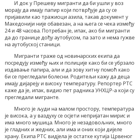
И док у Прешеву мигранти да би ушли у воз
морају да имају папир који потврђује да су се
пријавили као тражиоци азила, такав документ у
Македонији није обавезан, а на њега се чека између
24 и 48 часова. Потребан је, ипак, ако би мигранти
да до границе дођу аутобусом, па зато и нема гужве
на аутобуској станици.
Мигранти траже од новинарских екипа да
посредују између њих и полиције како би се убрзало
издавање папира, али и да зову хитну помоћ како
би се прегледали болесни. Родитељи кажу да деца
имају дијареју и високу температуру. Репортер РТС
каже да је, ипак, видио пет радника УНХЦР-а који су
прегледали мигранте.
Много је људи на малом простору, температура
је висока, а у ваздуху се осјети непријатан мирис и
има много мушица. Много је незадовољних, много
је гладних и жедних, али има и оних који дијеле
храну. Екипа РТС видјела је остатке кутија Црвеног