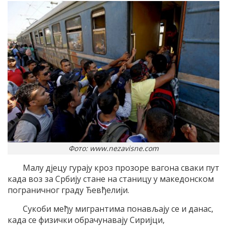
Фото: www.nezavisne.com
Малу дјецу гурају кроз прозоре вагона сваки пут
када воз за Србију стане на станицу у македонском
пограничног граду Ђевђелији.
Сукоби међу мигрантима понављају се и данас,
када се физички обрачунавају Сиријци,