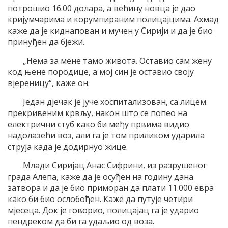
потрошио 16.00 долара, а већину новца је дао
кријумчарима и корумпираним полицајцима. Ахмад
каже да је киднапован и мучен у Сирији и да је био
принуђен да бјежи.
„Нема за мене тамо живота. Оставио сам жену
код њене породице, а мој син је оставио своју
вјереницу“, каже он.
Један дјечак је јуче хоспитализован, са лицем
прекривеним крвљу, након што се попео на
електрични стуб како би међу првима видио
надолазећи воз, али га је том приликом ударила
струја када је додирнуо жице.
Млади Сиријац Анас Сифрини, из разрушеног
града Алепа, каже да је осуђен на годину дана
затвора и да је био приморан да плати 11.000 евра
како би био ослобођен. Каже да путује четири
мјесеца. Док је говорио, полицајац га је ударио
пендреком да би га удаљио од воза.