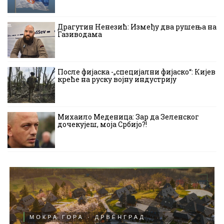
Драгутин Ненезић: Између два рушења на
Газиводама
После фијаска -„специјални фијаско“: Кијев
креће на руску војну индустрију
Михаило Меденица: Зар да Зеленског
дочекујеш, моја Србијо?!