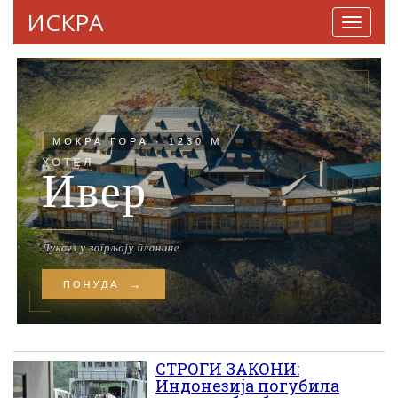
ИСКРА
Навига
СТРОГИ ЗАКОНИ:
Индонезија погубила