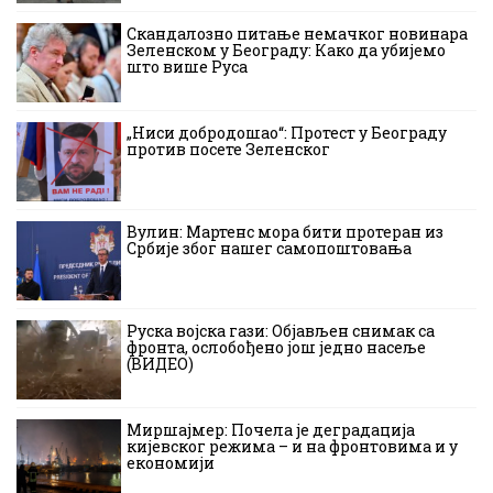
Скандалозно питање немачког новинара
Зеленском у Београду: Како да убијемо
што више Руса
„Ниси добродошао“: Протест у Београду
против посете Зеленског
Вулин: Мартенс мора бити протеран из
Србије због нашег самопоштовања
Руска војска гази: Објављен снимак са
фронта, ослобођено још једно насеље
(ВИДЕО)
Миршајмер: Почела је деградација
кијевског режима – и на фронтовима и у
економији