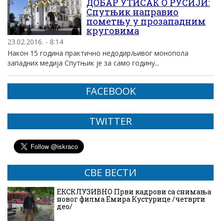
ДОБАР УТИСАК О РУСИЈИ:
Спутњик направио
пометњу у прозападним
круговима
23.02.2016. - 8:14
Након 15 година практично недодирљивог монопола
западних медија Спутњик је за само годину...
FACEBOOK
TWITTER
СВЕ ВЕСТИ
ЕКСКЛУЗИВНО Први кадрови са снимања
новог филма Емира Кустурице /четврти
део/