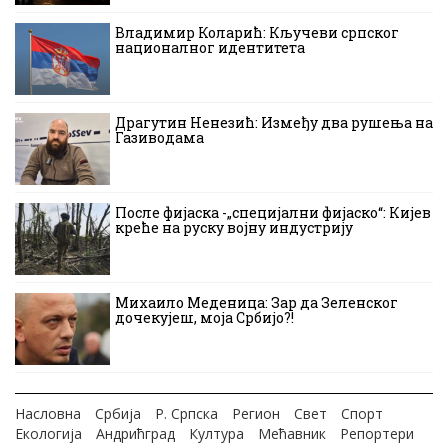
Владимир Коларић: Кључеви српског
националног идентитета
Драгутин Ненезић: Између два рушења на
Газиводама
После фијаска -„специјални фијаско“: Кијев
креће на руску војну индустрију
Михаило Меденица: Зар да Зеленског
дочекујеш, моја Србијо?!
Насловна
Србија
Р. Српска
Регион
Свет
Спорт
Екологија
Андрићград
Култура
Мећавник
Репортери