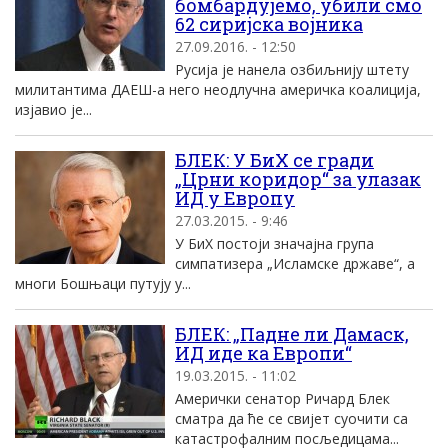
бомбардујемо, убили смо
62 сиријска војника
27.09.2016. - 12:50
Русија је нанела озбиљнију штету
милитантима ДАЕШ-а него неодлучна америчка коалиција,
изјавио је...
БЛЕК: У БиХ се гради
„Црни коридор“ за улазак
ИД у Европу
27.03.2015. - 9:46
У БиХ постоји значајна група
симпатизера „Исламске државе“, а
многи Бошњаци путују у...
БЛЕК: „Падне ли Дамаск,
ИД иде ка Европи“
19.03.2015. - 11:02
Амерички сенатор Ричард Блек
сматра да ће се свијет суочити са
катастрофалним посљедицама...