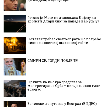
Готово је: Маск не дозвољава Кијеву да
користи „Старлинк“ за нападе на Русију?
Почетак трећег светског рата: Ко покреће
пионе на светској шаховској табли
СМИРИ СЕ, ГОРДИ ЧОВЈЕЧЕ!
Приштина не бира средства за
малтретирање Срба – циљ је њихов тихи
егзодус
Зеленски допутовао у Београд (ВИДЕО)