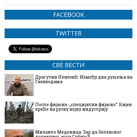
FACEBOOK
TWITTER
СВЕ ВЕСТИ
Драгутин Ненезић: Између два рушења на
Газиводама
После фијаска -„специјални фијаско“: Кијев
креће на руску војну индустрију
Михаило Меденица: Зар да Зеленског
дочекујеш, моја Србијо?!