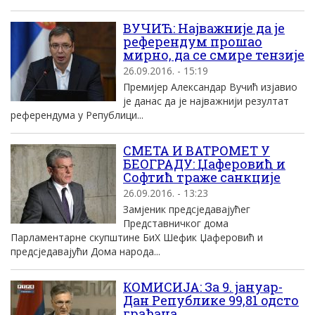
ВУЧИЋ: Наjважниjе да jе
референдум прошао
мирно, да се смире тензиjе
26.09.2016. - 15:19
Премиjер Aлександар Вучић изjавио
jе данас да jе наjважниjи резултат
референдума у Републици...
СМЕТА И ВАТРОМЕТ У
БЕОГРАДУ: Џаферовић и
Софтић траже санкције
26.09.2016. - 13:23
Замјеник предсједавајућег
Представничког дома
Парламентарне скупштине БиХ Шефик Џаферовић и
предсједавајући Дома народа...
КОМИСИЈА: За 9. јануар-
Дан Републике 99,81 одсто
грађана