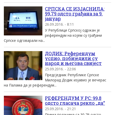
СРПСКА СЕ ИЗЈАСНИЛА:
99,79 одсто грађана за 9.
јануар
26.09.2016. - 8:11
У Републици Српској одржан је
референдум на којем су грађани
Српске одговарали на...
ДОДИК: Референдум
успио, побиједили су
народ и његова свијест
25.09.2016. - 22:06
Предсједник Републике Српске
Милорад Додик изјавио је вечерас
на Палама да је референдум...
РЕФЕРЕНДУМ У РС: 99,8
одсто гласача рекло „да“
25.09.2016. - 21:21
Према подацима са 30,76 одсто