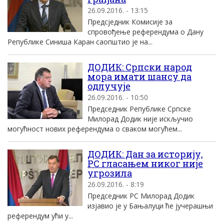
26.09.2016. - 13:15
Предсједник Комисије за
спровођење референдума о Дану
Републике Синиша Каран саопштио је на...
ДОДИК: Српски народ
мора имати шансу да
одлучуjе
26.09.2016. - 10:50
Председник Републике Српске
Mилорад Додик ниjе искључио
могућност нових референдума о сваком могућем...
ДОДИК: Дан за историjу,
РС гласањем никог ниjе
угрозила
26.09.2016. - 8:19
Председник РС Mилорад Додик
изjавио jе у Бањалуци ће jучерашњи
референдум ући у...