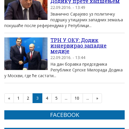
Додику прете хапшењем
22.09.2016. - 13:49
Званично Сарајево уз политичку
подршку утицајних западних земаља
покушаће после референдума у Републици...
ТРН У ОКУ: Додик
изнервирао западне
медије
22.09.2016. - 13:44
На дан боравка председника
Републике Српске Милорада Додика
у Москви, где ће састати...
«
1
2
3
4
5
...
10
...
»
FACEBOOK