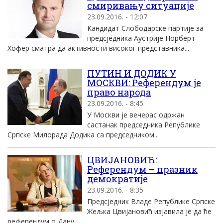
смиривању ситуације
23.09.2016. - 12:07
Кандидат Слободарске партије за
предсједника Аустрије Норберт
Хофер сматра да активности високог представника...
ПУТИН И ДОДИК У
МОСКВИ: Референдум је
право народа
23.09.2016. - 8:45
У Москви је вечерас одржан
састанак председника Републике
Српске Милорада Додика са председником...
ЦВИЈАНОВИЋ:
Референдум – празник
демократије
23.09.2016. - 8:35
Предсједник Владе Републике Српске
Жељка Цвијановић изјавила је да ће
референдум о Дану...