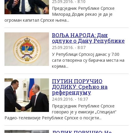
25.09.2016. - 8:10
Предсједник Републике Српске
Милорад Додик рекао је да је
огроман капитал Српске њена...
ВОЉА НАРОДА: Дан
одлуке о Дану Републике
25.09.2016. - 8:07
У Републици Српскоj данас у 7.00
сати отворена су бирачка места на
коjима...
ПУТИН ПОРУЧИО
ДОДИКУ: Срећно на
референдуму
24.09.2016. - 16:37
Предсједник Републике Српске
говорио је у емисији „Специјал“
Радио-телевизије Републике Српске о посјети...
ДОДИК ПОРУЧИО: Не