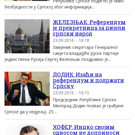
Републике Српске подигло је ниво
безбједности у Српској због информација...
ЖЕЛЕЗЊАК: Референдум
је прекретница за цијели
српски народ
23.09.2016. - 16:18
Замјеник секретара Генералног
савјета владајуће руске партије
Јединствена Русија Сергеј Железњак поздравио је...
ДОДИК: Изаћи на
референдум и подржати
Српску
23.09.2016. - 16:15
Предсједник Републике Српске
Милорад Додик позвао је грађане
Српске да у недјељу, 25....
ХОФЕР: Инцко својим
односом не доприноси