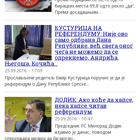
бирацких места 99,8 одто рекло „да“.
Према досадашњим...
КУСТУРИЦА НА
РЕФЕРЕНДУМУ: Није ово
само одбрана Дана
Републике, већ свега оног
чега не можемо да се
одрекнемо, Андрића,
Његоша, Кочића…
25.09.2016. - 17:09
Прослављени редитељ Емир Кустурица поручио је да је
референдум о Дану Републике Српске...
ДОДИК: Ако хоће да хапсе,
нека хапсе читав
референдум
25.09.2016. - 10:47
Председник РС Милорад Додик
изјавио је данас, поводом
спекулација медија да би могао...