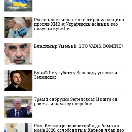
Руски политиколог о тестирању вакцина
против ХИВ-а: Украјински војници као
покусни кунићи
Владимир Умељић: QUO VADIS, DOMINE?
Вучић ће у суботу у Београду угостити
Зеленског
Трамп одбрусио Зеленском: Ништа од
ракета, и нама су потребне
Рам: Велика је вероватноћа да ћемо до
краја 2026. ослободити и Харков и бар део