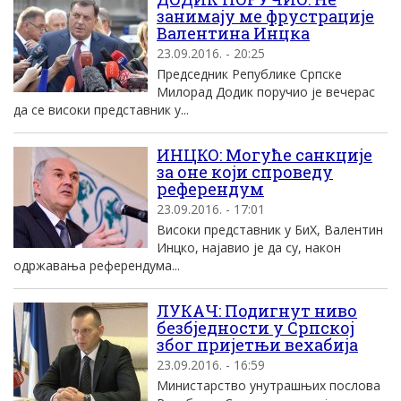
занимаjу ме фрустрациjе
Валентина Инцка
23.09.2016. - 20:25
Председник Републике Српске
Mилорад Додик поручио jе вечерас
да се високи представник у...
ИНЦКО: Могуће санкције
за оне који спроведу
референдум
23.09.2016. - 17:01
Високи представник у БиХ, Валентин
Инцко, најавио је да су, након
одржавања референдума...
ЛУКАЧ: Подигнут ниво
безбједности у Српској
због пријетњи вехабија
23.09.2016. - 16:59
Министарство унутрашњих послова