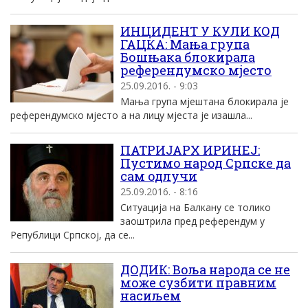
ИНЦИДЕНТ У КУЛИ КОД
ГАЦКА: Мања група
Бошњака блокирала
референдумско мјесто
25.09.2016. - 9:03
Мања група мјештана блокирала је
референдумско мјесто а на лицу мјеста је изашла...
ПАТРИЈАРХ ИРИНЕЈ:
Пустимо народ Српске да
сам одлучи
25.09.2016. - 8:16
Ситуација на Балкану се толико
заоштрила пред референдум у
Републици Српској, да се...
ДОДИК: Воља народа се не
може сузбити правним
насиљем