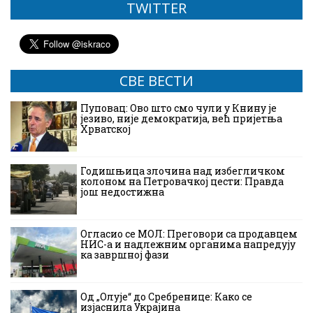
TWITTER
СВЕ ВЕСТИ
Пуповац: Ово што смо чули у Книну је
језиво, није демократија, већ пријетња
Хрватској
Годишњица злочина над избегличком
колоном на Петровачкој цести: Правда
још недостижна
Огласио се МОЛ: Преговори са продавцем
НИС-а и надлежним органима напредују
ка завршној фази
Од „Олује“ до Сребренице: Како се
изјаснила Украјина