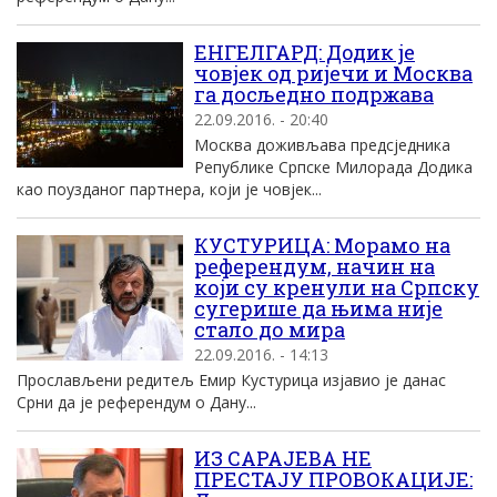
ЕНГЕЛГАРД: Додик је
човјек од ријечи и Москва
га досљедно подржава
22.09.2016. - 20:40
Москва доживљава предсједника
Републике Српске Милорада Додика
као поузданог партнера, који је човјек...
КУСТУРИЦА: Морамо на
референдум, начин на
који су кренули на Српску
сугерише да њима није
стало до мира
22.09.2016. - 14:13
Прослављени редитељ Емир Кустурица изјавио је данас
Срни да је референдум о Дану...
ИЗ САРАЈЕВА НЕ
ПРЕСТАЈУ ПРОВОКАЦИЈЕ: