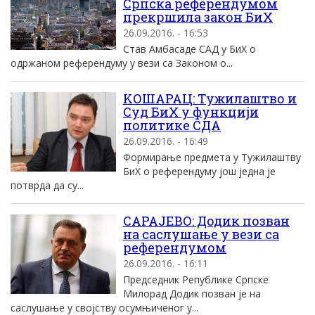
Српска референдумом
прекршила закон БиХ
26.09.2016. - 16:53
Став Амбасаде САД у БиХ о
одржаном референдуму у вези са Законом о...
KОШАРАЦ: Tужилаштво и
Суд БиХ у функциjи
политике СДA
26.09.2016. - 16:49
Формирање предмета у Tужилаштву
БиХ о референдуму jош jедна jе
потврда да су...
САРАЈЕВО: Додик позван
на саслушање у вези са
референдумом
26.09.2016. - 16:11
Председник Републике Српске
Милорад Додик позван је на
саслушање у својству осумњиченог у...