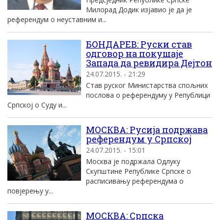
Милорад Додик изјавио је да је
референдум о неуставним и...
БОНДАРЕВ: Руски став
одговор на покушаје
Запада да ревидира Дејтон
24.07.2015. - 21:29
Став руског Министарства спољних
послова о референдуму у Републици
Српској о Суду и...
МОСКВА: Русија подржава
референдум у Српској
24.07.2015. - 15:01
Москва је подржала Одлуку
Скупштине Републике Српске о
расписивању референдума о
повјерењу у...
МОСКВА: Српска