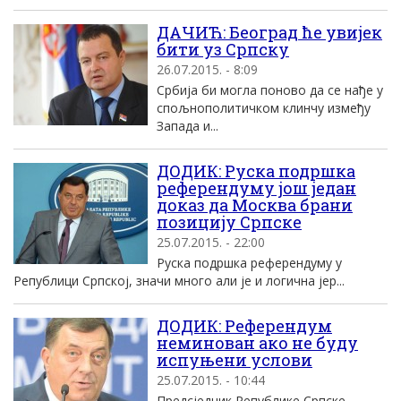
ДАЧИЋ: Београд ће увијек
бити уз Српску
26.07.2015. - 8:09
Србија би могла поново да се нађе у
спољнополитичком клинчу између
Запада и...
ДОДИК: Руска подршка
референдуму још један
доказ да Москва брани
позицију Српске
25.07.2015. - 22:00
Руска подршка референдуму у
Републици Српској, значи много али је и логична јер...
ДОДИК: Референдум
неминован ако не буду
испуњени услови
25.07.2015. - 10:44
Предсједник Републике Српске