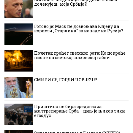
дочекујеш, моја Србијо?!
Готово је: Маск не дозвољава Кијеву да
користи „Старлинк“ за нападе на Русију?
Почетак трећег светског рата: Ко покреће
пионе на светској шаховској табли
СМИРИ СЕ, ГОРДИ ЧОВЈЕЧЕ!
Приштина не бира средства за
малтретирање Срба – циљ је њихов тихи
егзодус