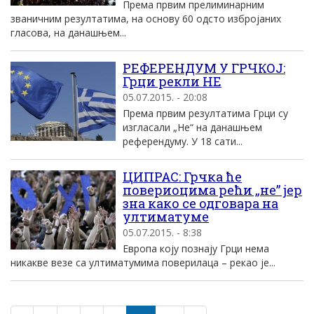
Према првим прелиминарним
званичним резултатима, на основу 60 одсто избројаних
гласова, на данашњем...
РЕФЕРЕНДУМ У ГРЧКОЈ:
Грци рекли НЕ
05.07.2015. - 20:08
Према првим резултатима Грци су
изгласали „Не“ на данашњем
референдуму. У 18 сати...
ЦИПРАС: Грчка ће
повериоцима рећи „не” јер
зна како се одговара на
ултиматуме
05.07.2015. - 8:38
Европа коју познају Грци нема
никакве везе са ултиматумима поверилаца – рекао је...