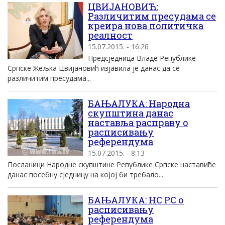
ЦВИЈАНОВИЋ:
Различитим пресудама се
креира нова политичка
реалност
15.07.2015. - 16:26
Предсједница Владе Републике
Српске Жељка Цвијановић изјавила је данас да се
различитим пресудама...
БАЊАЛУКА: Народна
скупштина данас
наставља расправу о
расписивању
референдума
15.07.2015. - 8:13
Посланици Народне скупштине Републике Српске наставиће
данас посебну сједницу на којој би требало...
БАЊАЛУКА: НС РС о
расписивању
референдума