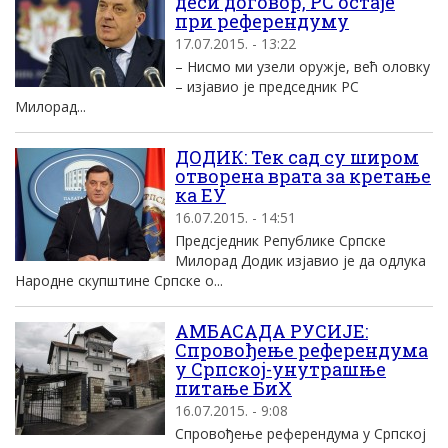
деси договор, РС остаје
при референдуму
17.07.2015. - 13:22
– Нисмо ми узели оружје, већ оловку
– изјавио је председник РС
Милорад...
ДОДИК: Тек сад су широм
отворена врата за кретање
ка ЕУ
16.07.2015. - 14:51
Предсједник Републике Српске
Милорад Додик изјавио је да одлука
Народне скупштине Српске о...
АМБАСАДА РУСИЈЕ:
Спровођење референдума
у Српској-унутрашње
питање БиХ
16.07.2015. - 9:08
Спровођење референдума у Српској