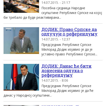
14.07.2015. - 21:17
Посебна сједница Народне
скупштине Републике Српске на којој
би требало да буде реактивирана...
ДОДИК: Право Српске да
одлучује о референдуму
14.07.2015. - 12:37
Предсједник Републике Српске
Милорад Додик изјавио је да је
уставно право Републике Српске...
ДОДИК: Данас ће бити
донесена одлука о
референдуму
14.07.2015. - 8:06
Предсједник Републике Српске
Милорад Додик изјавио је да ће
данас у Народној скупштини...