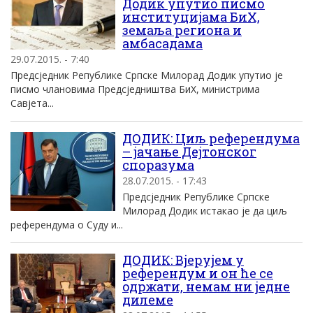
Додик упутио писмо
институцијама БиХ,
земаља региона и
амбасадама
29.07.2015. - 7:40
Предсједник Републике Српске Милорад Додик упутио је
писмо члановима Предсједништва БиХ, министрима
Савјета...
ДОДИК: Циљ референдума
– јачање Дејтонског
споразума
28.07.2015. - 17:43
Предсједник Републике Српске
Милорад Додик истакао је да циљ
референдума о Суду и...
ДОДИК: Вјерујем у
референдум и он ће се
одржати, немам ни једне
дилеме