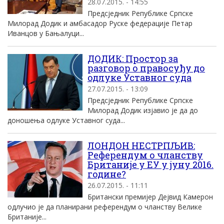
28.07.2015. - 14:55
Предсједник Републике Српске
Милорад Додик и амбасадор Руске федерације Петар
Иванцов у Бањалуци...
ДОДИК: Простор за
разговор о правосуђу до
одлуке Уставног суда
27.07.2015. - 13:09
Предсједник Републике Српске
Милорад Додик изјавио је да до
доношења одлуке Уставног суда...
ЛОНДОН НЕСТРПЉИВ:
Референдум о чланству
Британије у ЕУ у јуну 2016.
године?
26.07.2015. - 11:11
Британски премијер Дејвид Камерон
одлучио је да планирани референдум о чланству Велике
Британије...