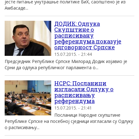
јесте питање унутрашње политике БиХ, саопштено је из
Амбасаде...
ДОДИК: Одлука
Скупштине о
расписивану
референдума показује
одговорност Српске
15.07.2015. - 21:44
Предсједник Републике Српске Милорад Додик изјавио је
Срни да одлука републичког парламента о...
НСРС: Посланици
изгласали Одлуку о
расписивању
референдума
15.07.2015. - 21:41
Посланици Народне скупштине
Републике Српске на посебној сједници изгласали су Одлуку
о расписивању...