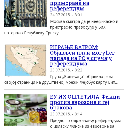
приморана на
референдум
24.07.2015. - 8:01
Москва сматра да је неефикасно и
пристрасно правосуђе у БиХ
натерало Републику Српску...
ИГРАЊЕ ВАТРОМ:
Објављен план могућег
напада на РС у случају
референдума
23.07.2015. - 8:22
Група „Бошњаци” објавила је на
својој страници на друштвеној мрежи Фејсбук карту БиХ...
ЕУ ИХ ОШТЕТИЛА: Финци
против еврозоне и геј
бракова
23.07.2015. - 8:14
Предлог о одржавању референдума
о изласку Финске из еврозоне за