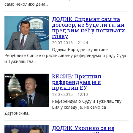
само неколико дана...
ДОДИК: Спреман сам на
договор, не буде ли га, ни
пред ким нећу погињати
главу
20.07.2015. - 21:44
Одлука Народне скупштине
Републике Српске о расписивању референдума о раду Суда
и Тужилаштва...
КЕСИЋ: Принцип
референдума је и
принцип ЕУ
18.07.2015. - 12:10
Референдум о Суду и Тужилаштву
БиХ у складу је, не само са
Дејтонским...
ДОДИК: Уколико се не