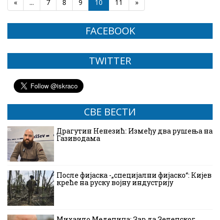
«
...
7
8
9
10
11
»
FACEBOOK
TWITTER
СВЕ ВЕСТИ
Драгутин Ненезић: Између два рушења на
Газиводама
После фијаска -„специјални фијаско“: Кијев
креће на руску војну индустрију
Михаило Меденица: Зар да Зеленског