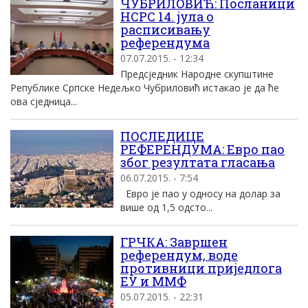
ЧУБРИЛОВИЋ: Посланици
НСРС 14. јула о
расписивању
референдума
07.07.2015. - 12:34
Предсједник Народне скупштине
Републике Српске Недељко Чубриловић истакао је да ће
ова сједница...
ПОСЛЕДИЦЕ
РЕФЕРЕНДУМА: Евро пао
због резултата гласања
06.07.2015. - 7:54
Евро је пао у односу на долар за
више од 1,5 одсто...
ГРЧКА: Завршен
референдум, воде
противници приједлога
ЕУ и ММФ
05.07.2015. - 22:31