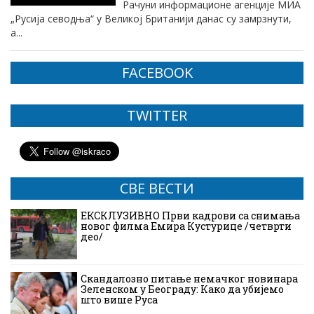
Рачуни информационе агенције МИА
„Русија севодња“ у Великој Британији данас су замрзнути,
а...
FACEBOOK
TWITTER
СВЕ ВЕСТИ
ЕКСКЛУЗИВНО Први кадрови са снимања
новог филма Емира Кустурице /четврти
део/
Скандалозно питање немачког новинара
Зеленском у Београду: Како да убијемо
што више Руса