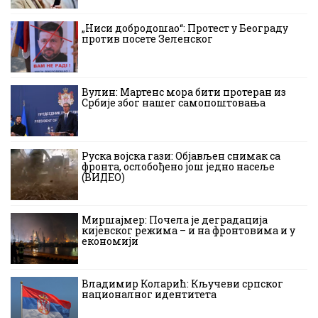
„Ниси добродошао“: Протест у Београду
против посете Зеленског
Вулин: Мартенс мора бити протеран из
Србије због нашег самопоштовања
Руска војска гази: Објављен снимак са
фронта, ослобођено још једно насеље
(ВИДЕО)
Миршајмер: Почела је деградација
кијевског режима – и на фронтовима и у
економији
Владимир Коларић: Кључеви српског
националног идентитета