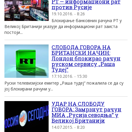
РТ — информациони рат
против Русије
19.10.2016. - 8:26
Блокирање банковних рачуна РТ у
Великој Британији указује да информациони рат заиста
постоји...
СЛОБОДА ГОВОРА НА
БРИТАНСКИ НАЧИН:
Лондон блокирао рачун
руском сервису „Раша
Тудеј“
17.10.2016. - 15:30
Руски телевизијски емитер „Раша тудеј“ пожалила се да су
јој блокирани рачуни у...
УДАР НА СЛОБОДУ
ГОВОРА: Замрзнут рачун
МИА „Русија севодња“ у
Великој Британији
14.07.2015. - 8:20