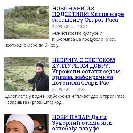
НОВИНАРИ ИХ
ПОДСЕТИЛИ: Хитне мере
за заштиту Старог Раса
22.09.2015. - 13:21
Министарство културе и
информисања предузело је све
неопходне мере да би се у...
НЕБРИГА О СВЕТСКОМ
КУЛТУРНОМ ДОБРУ:
Угрожени остаци седам
цркава, жабокречина
потопила Стари Рас
22.09.2015. - 8:22
Целог лета у води и жабокречини “плива” део Старог Раса,
Пазаришта (Трговишта) код...
НОВИ ПАЗАР: Да ли
Зукорлић отима или
ослобађа вакуфе