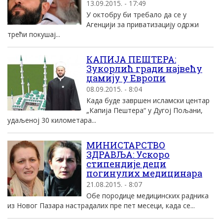
13.09.2015. - 17:49
У октобру би требало да се у
Агенцији за приватизацију одржи
трећи покушај...
КАПИЈА ПЕШТЕРА:
Зукорлић гради највећу
џамију у Европи
08.09.2015. - 8:04
Када буде завршен исламски центар
„Капија Пештера“ у Дугој Пољани,
удаљеној 30 километара...
МИНИСТАРСТВО
ЗДРАВЉА: Ускоро
стипендије деци
погинулих медицинара
21.08.2015. - 8:07
Обе породице медицинских радника
из Новог Пазара настрадалих пре пет месеци, када се...