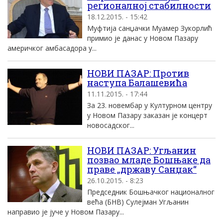
регионалноj стабилности
18.12.2015. - 15:42
Mуфтиjа санџачки Mуамер Зукорлић
примио jе данас у Новом Пазару
америчког амбасадора у...
НОВИ ПАЗАР: Против
наступа Балашевића
11.11.2015. - 17:44
За 23. новембар у Културном центру
у Новом Пазару заказан је концерт
новосадског...
НОВИ ПАЗАР: Угљанин
позвао младе Бошњаке да
праве „државу Санџак“
26.10.2015. - 8:23
Председник Бошњачког националног
већа (БНВ) Сулејман Угљанин
направио је јуче у Новом Пазару...