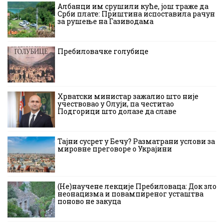
Албанци им срушили куће, још траже да
Срби плате: Приштина испоставила рачун
за рушење на Газиводама
Пребиловачке голубице
Хрватски министар зажалио што није
учествовао у Олуји, па честитао
Подгорици што долазе да славе
Тајни сусрет у Бечу? Разматрани услови за
мировне преговоре о Украјини
(Не)научене лекције Пребиловаца: Док зло
неонацизма и повампиреног усташтва
поново не закуца