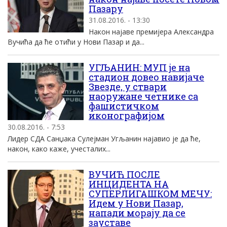
Пазару
31.08.2016. - 13:30
Након наjаве премиjера Aлександра
Вучића да ће отићи у Нови Пазар и да...
УГЉАНИН: МУП је на
стадион довео навијаче
Звезде, у ствари
наоружане четнике са
фашистичком
иконографијом
30.08.2016. - 7:53
Лидер СДA Санџака Сулеjман Угљанин наjавио jе да ће,
након, како каже, учесталих...
ВУЧИЋ ПОСЛЕ
ИНЦИДЕНТА НА
СУПЕРЛИГАШКОМ МЕЧУ:
Идем у Нови Пазар,
напади морају да се
зауставе