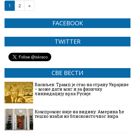
1
2
»
FACEBOOK
TWITTER
СВЕ ВЕСТИ
Васиљев: Трамп је стао на страну Украјине
– може дати миг и за физичку
ликвидацију врха Русије
Компромис није на видику: Америка ће
тешко изаћи из блискоисточног вира