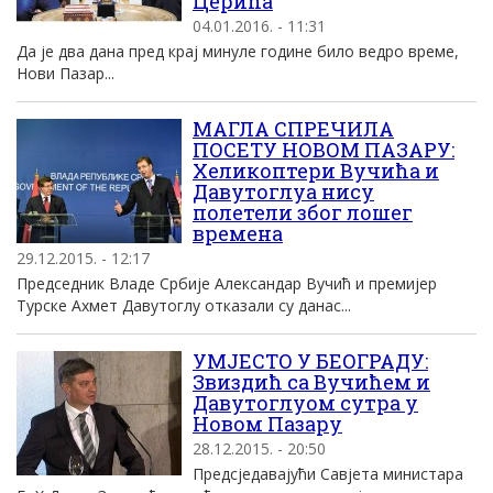
Церића
04.01.2016. - 11:31
Да је два дана пред крај минуле године било ведро време,
Нови Пазар...
МАГЛА СПРЕЧИЛА
ПОСЕТУ НОВОМ ПАЗАРУ:
Хеликоптери Вучића и
Давутоглуа нису
полетели због лошег
времена
29.12.2015. - 12:17
Председник Владе Србије Александар Вучић и премијер
Турске Ахмет Давутоглу отказали су данас...
УМЈЕСТО У БЕОГРАДУ:
Звиздић са Вучићем и
Давутоглуом сутра у
Новом Пазару
28.12.2015. - 20:50
Предсједавајући Савјета министара