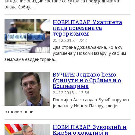
БиХ Денис Звиздић састаће се сутра са предсједницима
влада Србије...
НОВИ ПАЗАР: Ухапшена
лица повезана са
тероризмом
25.12.2015. - 7:42
Два страна држављанина, која су
ухапшена у Новом Пазару, у својим
земљама евидентирана...
ВУЧИЋ: Једнако ћемо
бринути и о Србима и о
Бошњацима
24.12.2015. - 13:56
Премијер Александар Вучић поручио
је данас у Новом Пазару, где је
отворио нови...
НОВИ ПАЗАР: Зукорлић и
Kирби о локалноj и