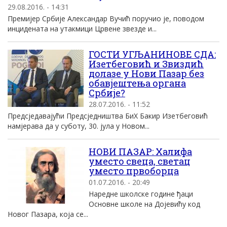
29.08.2016. - 14:31
Премијер Србије Александар Вучић поручио је, поводом
инцидената на утакмици Црвене звезде и...
ГОСТИ УГЉАНИНОВЕ СДА:
Изетбеговић и Звиздић
долазе у Нови Пазар без
обавјештења органа
Србије?
28.07.2016. - 11:52
Предсједавајући Предсједништва БиХ Бакир Изетбеговић
намјерава да у суботу, 30. јула у Новом...
НОВИ ПАЗАР: Халифа
уместо свеца, светац
уместо првоборца
01.07.2016. - 20:49
Наредне школске године ђаци
Основне школе на Дојевићу код
Новог Пазара, која се...