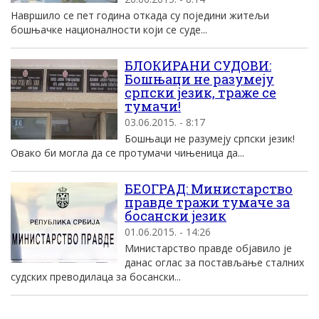
Навршило се пет година откада су поједини житељи
бошњачке националности који се суде...
БЛОКИРАНИ СУДОВИ:
Бошњаци не разумеју
српски језик, траже се
тумачи!
03.06.2015. - 8:17
Бошњаци не разумеју српски језик!
Овако би могла да се протумачи чињеница да...
БЕОГРАД: Министарство
правде тражи тумаче за
босански језик
01.06.2015. - 14:26
Министарство правде објавило је
данас оглас за постављање сталних
судских преводилаца за босански...