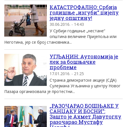
КАТАСТРОФАЛНО: Србија
годишње „изгуби“ цијелу
једну општину!
30.06.2016. - 14:43
У Србији годишње „нестане“
општина величине Пријепоља или
Неготина, јер се број становника...
УГЉАНИН: Аутономија је
лек за бошњачке
проблеме
17.01.2016. - 21:25
Странка демократске акције (СДА)
Сулејмана Угљанина у центру Новог
Пазара организовала је протестни...
„РАЗОЧАРАО БОШЊАКЕ У
САНЏАКУ И БОСНИ“:
Зашто је Ахмет Давутоглу
разочарао Мустафу