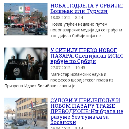
НОВА ПОДЈЕЛА У СРБИЈИ:
Бошњак или Турчин
18.08.2015. - 8:24
Позив упућен недавно путем
новопазарских медија да се грађани
тог дијела Србије изјасне...
У СИРИЈУ ПРЕКО НОВОГ
ПАЗАРА: Специјалац ИСИС
врбује по Србији
27.07.2015. - 10:45
Магистар исламских наука и
професор шеријатског права из
Призрена Идриз Билибани главни је...
СУДОВИ У ПРИЈЕПОЉУ И
НОВОМ ПАЗАРУ ТРАЖЕ
ПРЕВОДИОЦЕ: Ни брата не
разуме без тумача за
босански
26.06.2015. - 8:14