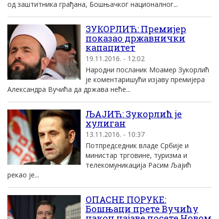
од заштитника грађана, Бошњачког националног...
ЗУКОРЛИЋ: Премијер
показао државнички
капацитет
19.11.2016. - 12:02
Народни посланик Моамер Зукорлић
је коментаришући изјаву премијера
Александра Вучића да држава неће...
ЉАЈИЋ: Зукорлић је
хулиган
13.11.2016. - 10:37
Потпредседник владе Србије и
министар трговине, туризма и
телекомуникација Расим Љајић
рекао је...
ОПАСНЕ ПОРУКЕ:
Бошњаци прете Вучићу
након наjаве посете Новом