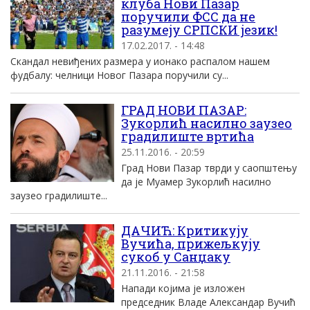
клуба Нови Пазар
поручили ФСС да не
разумеју СРПСКИ језик!
17.02.2017. - 14:48
Скандал невиђених размера у ионако распалом нашем
фудбалу: челници Новог Пазара поручили су...
ГРАД НОВИ ПАЗАР:
Зукорлић насилно заузео
градилиште вртића
25.11.2016. - 20:59
Град Нови Пазар тврди у саопштењу
да је Муамер Зукорлић насилно
заузео градилиште...
ДАЧИЋ: Критикују
Вучића, прижељкују
сукоб у Санџаку
21.11.2016. - 21:58
Напади којима је изложен
председник Владе Александар Вучић