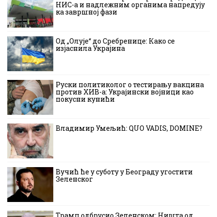
НИС-а и надлежним органима напредују
ка завршној фази
Од „Олује“ до Сребренице: Како се
изјаснила Украјина
Руски политиколог о тестирању вакцина
против ХИВ-а: Украјински војници као
покусни кунићи
Владимир Умељић: QUO VADIS, DOMINE?
Вучић ће у суботу у Београду угостити
Зеленског
Трамп одбрусио Зеленском: Ништа од