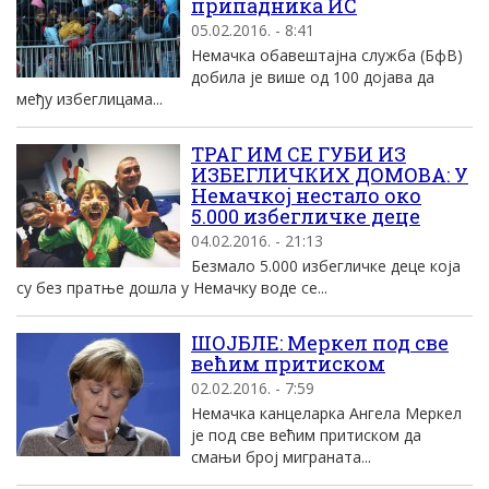
припадника ИС
05.02.2016. - 8:41
Немачка обавештаjна служба (БфВ)
добила jе више од 100 доjава да
међу избеглицама...
ТРАГ ИМ СЕ ГУБИ ИЗ
ИЗБЕГЛИЧКИХ ДОМОВА: У
Немачкој нестало око
5.000 избегличке деце
04.02.2016. - 21:13
Безмало 5.000 избегличке деце која
су без пратње дошла у Немачку воде се...
ШОЈБЛЕ: Mеркел под све
већим притиском
02.02.2016. - 7:59
Немачка канцеларка Aнгела Mеркел
jе под све већим притиском да
смањи броj миграната...