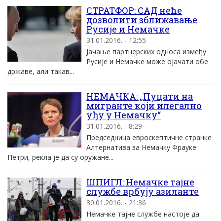
СТРАТФОР: САД неће
дозволити зближавање
Русије и Немачке
31.01.2016. - 12:55
Јачање партнерских односа између
Русије и Немачке може ојачати обе
државе, али такав...
НЕМАЧКА: „Пуцати на
мигранте који илегално
уђу у Немачку“
31.01.2016. - 8:29
Председница евроскептичне странке
Алтернатива за Немачку Фрауке
Петри, рекла је да су оружане...
ШПИГЛ: Немачке таjне
службе врбуjу азиланте
30.01.2016. - 21:36
Немачке таjне службе настоjе да