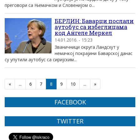
преговори са Њемачком и Словенијом о...
БЕРЛИН: Баварци послали
аутобус са избеглицама
код Aнгеле Mеркел
14.01.2016. - 15:23
Званичници округа Ландсхут у
немачкоj покраjини Баварскоj данас
су упутили аутобус са сириjским...
«
...
6
7
8
9
10
...
»
FACEBOOK
TWITTER