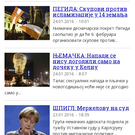
ПЕГИДА: Скупови против
исламизације у 14 земаља
24.01.2016. - 10:01
Њемачки десничарски покрет Пегида
саопштио је да ће 6. фебруара
организовати скупове против...
ЊЕМАЧКА: Напади се
нису догодили само на
дочеку у Келну
24.01.2016. - 8:07
Талас сексуалних напада и пљачки у
новогодишњој ноћи није се догодио
само у...
ШПИГЛ: Меркелову на суд
23.01.2016. - 18:39
Група немачких адвоката поднела је
тужбу Уставном суду у Карлсруеу
против миграционе политике...