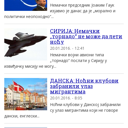
Немачки председник Jоаким Гаук
изjавио jе данас да jе „морално и
политички неопоходно“...
СИРИЈА: Немачки
„торнадо“ не може да лети
ноћу
20.01.2016. - 12:41
Немачки војни авиони типа
„торнадо“ послати у Сирију у
извиђачку мисију не могу...
ДАНСКА: Ноћни клубови
забранили улаз
мигрантима
20.01.2016. - 8:05
Ноћни клубови у Данској забранили
су улаз мигрантима који не говоре
дански, енглески...