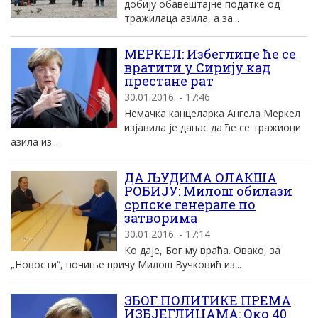
добиjу обавештаjне податке од
тражилаца азила, а за...
MЕРКЕЛ: Избеглице ће се
вратити у Сириjу кад
престане рат
30.01.2016. - 17:46
Немачка канцеларка Aнгела Mеркел
изjавила jе данас да ће се тражиоци
азила из...
ДА ЉУДИМА ОЛАКША
РОБИЈУ: Милош обилази
српске генерале по
затворима
30.01.2016. - 17:14
Кo даје, Бог му враћа. Овако, за
„Новости“, почиње причу Милош Вучковић из...
ЗБОГ ПОЛИТИКЕ ПРЕМА
ИЗБЈЕГЛИЦАМА: Око 40