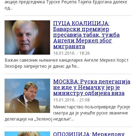
акције председника Турске Реџепа Тајипа Ердогана далеке
од...
ПУЦА КОАЛИЦИЈА:
Баварски премијер
пресавија табак, тужба
Ангели Меркел због
миграната
16.01.2016. - 18:26
Важан савезник њемачке канцеларке Ангеле Меркел Хорст
Зехофер запријетио је данас да ће...
МОСКВА: Руска делегација
не иде у Немачку јер је
министру одбијена виза
15.01.2016. - 21:08
Министарство пољопривреде Русије
сматра да је учешће руске званичне
делегације на „Зеленој недељи“...
ОПОЗИЦИЈА: Меркелову