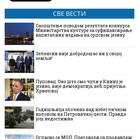
СВЕ ВЕСТИ
Саопштење поводом резултата конкурса
Министарства културе за суфинансирање
капиталних издања на српском језику
Зеленски није добродошао ни у својој
земљи!
Пуповац: Ово што смо чули у Книну је
језиво, није демократија, већ пријетња
Хрватској
Годишњица злочина над избегличком
колоном на Петровачкој цести: Правда
још недостижна
Огласио се МОЛ: Преговори са продавцем