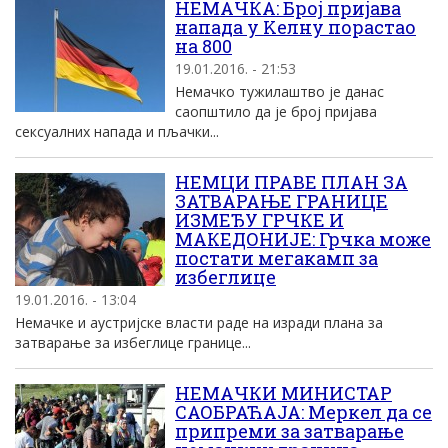
НЕМАЧКА: Броj приjава
напада у Kелну порастао
на 800
19.01.2016. - 21:53
Немачко тужилаштво jе данас
саопштило да jе броj приjава
сексуалних напада и пљачки...
НЕМЦИ ПРАВЕ ПЛАН ЗА
ЗАТВАРАЊЕ ГРАНИЦЕ
ИЗМЕЂУ ГРЧКЕ И
МАКЕДОНИЈЕ: Грчка може
постати мегакамп за
избеглице
19.01.2016. - 13:04
Немачке и аустријске власти раде на изради плана за
затварање за избеглице границе...
НЕМАЧКИ МИНИСТАР
САОБРАЋАЈА: Mеркел да се
припреми за затварање