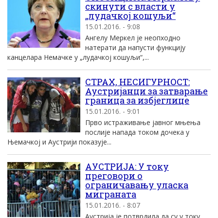
скинути с власти у
„лудачкој кошуљи“
15.01.2016. - 9:08
Ангелу Меркел је неопходно
натерати да напусти функцију
канцелара Немачке у „лудачкој кошуљи“,...
СТРАХ, НЕСИГУРНОСТ:
Аустријанци за затварање
граница за избјеглице
15.01.2016. - 9:01
Прво истраживање јавног мњења
послије напада током дочека у
Њемачкој и Аустрији показује...
АУСТРИЈА: У току
преговори о
ограничавању уласка
миграната
15.01.2016. - 8:07
Аустрија је потврдила да су у току