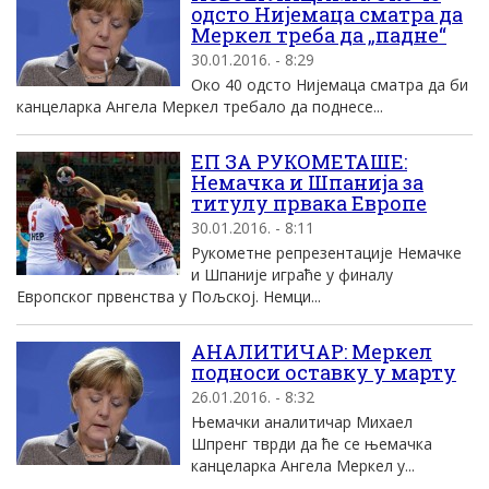
одсто Нијемаца сматра да
Меркел треба да „падне“
30.01.2016. - 8:29
Око 40 одсто Нијемаца сматра да би
канцеларка Ангела Меркел требало да поднесе...
ЕП ЗА РУКОМЕТАШЕ:
Немачка и Шпаниjа за
титулу првака Eвропе
30.01.2016. - 8:11
Рукометне репрезентациjе Немачке
и Шпаниjе играће у финалу
Eвропског првенства у Пољскоj. Немци...
АНАЛИТИЧАР: Меркел
подноси оставку у марту
26.01.2016. - 8:32
Њемачки аналитичар Михаел
Шпренг тврди да ће се њемачка
канцеларка Ангела Меркел у...