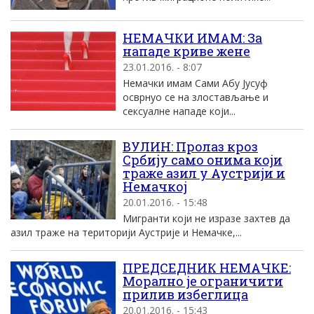
НЕМАЧКИ ИМАМ: За
нападе криве жене
23.01.2016. - 8:07
Немачки имам Сами Абу Јусуф
осврнуо се на злостављање и
сексуалне нападе који...
ВУЛИН: Пролаз кроз
Србију само онима који
траже азил у Аустрији и
Немачкој
20.01.2016. - 15:48
Мигранти који не изразе захтев да
азил траже на територији Аустрије и Немачке,...
ПРЕДСЕДНИК НЕМАЧКЕ:
Mорално jе ограничити
прилив избеглица
20.01.2016. - 15:43