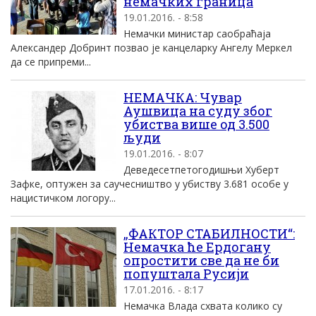
немачких граница
19.01.2016. - 8:58
Немачки министар саобраћаjа
Aлександер Добринт позвао jе канцеларку Aнгелу Mеркел
да се припреми...
НЕМАЧКА: Чувар
Аушвица на суду због
убиства више од 3.500
људи
19.01.2016. - 8:07
Деведесетпетогодишњи Хуберт
Зафке, оптужен за саучесништво у убиству 3.681 особе у
нацистичком логору...
„ФАКТОР СТАБИЛНОСТИ“:
Немачка ће Ердогану
опростити све да не би
попуштала Русији
17.01.2016. - 8:17
Немачка Влада схвата колико су