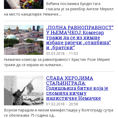
Већина посланика Бундестага
гласала је за реизбор Ангеле Меркел
на место канцеларке Немачке....
„ПОЛНА РАВНОПРАВНОСТ“
У ЊЕМАЧКОЈ: Комесар
тражи да се из химне
избаце ријечи „отаџбина“
и „братски“
05.03.2018. - 11:03
Њемачки комесар за равноправност Кристин Розе Меринг
тражи да се изрази из њемачке...
СЛАВА ХЕРОЈИМА
СТАЉИНГРАДА:
Годишњица битке која је
сломила кичму
нацистичке Немачке
01.02.2018. - 20:58
Војном парадом и низом манифестација у Волгограду сутра
се обележава 75 година од...