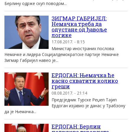
Берлину одрже скуп поводом...
ЗИГМАР ГАБРИЈЕЛ:
Немачка треба да
одустане од ђавоље
логике
17.08.2017. - 8:15
Министар иностраних послова
Немачке и лидера Социјалдемократске партије Немачке
Зигмар Габријел навео је...
ЕРДОГАН: Њемачка ће
касно схватити колико
греши
08.08.2017. - 21:14
Предсjедник Турске Реџеп Тајип
Ердоган изјавио је данас у Трабзону
да је Њемачка...
ЕРДОГАН: Берлин