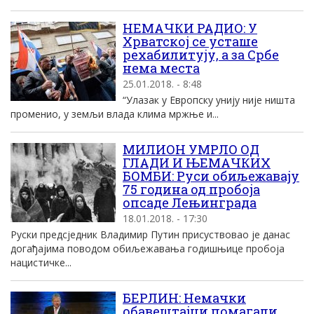
НЕМАЧКИ РАДИО: У
Хрватској се усташе
рехабилитују, а за Србе
нема места
25.01.2018. - 8:48
“Улазак у Европску унију није ништа
променио, у земљи влада клима мржње и...
МИЛИОН УМРЛО ОД
ГЛАДИ И ЊЕМАЧКИХ
БОМБИ: Руси обиљежавају
75 година од пробоја
опсаде Лењинграда
18.01.2018. - 17:30
Руски предсједник Владимир Путин присуствовао је данас
догађајима поводом обиљежавања годишњице пробоја
нацистичке...
БЕРЛИН: Немачки
обавештајци помагали