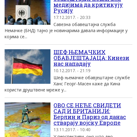
медијима да критикују
Русију
17.12.2017. - 20:33
Савезна обавештајна служба
Немачке (БНД) тајно је новинарима давала информације у
којима се...
ШЕФ ЊЕМАЧКИХ
ОБАВЈЕШТАЈАЦА: Кинези
нас нападају
10.12.2017. - 21:19
Шеф њемачке обавјештајне службе
Ханс Георг-Масен каже да Кина
користи друштвене мреже у...
ОВО СЕ НЕЋЕ СВИДЕТИ
САД И БРИТАНИЈИ:
Берлин и Париз од данас
стварају војску Европе
13.11.2017. - 10:40
У перспективи, оно што део