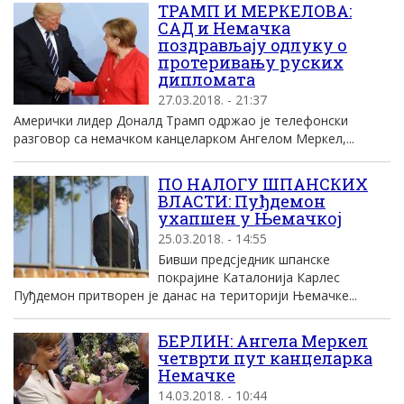
ТРАМП И МЕРКЕЛОВА:
САД и Немачка
поздрављају одлуку о
протеривању руских
дипломата
27.03.2018. - 21:37
Амерички лидер Доналд Трамп одржао је телефонски
разговор са немачком канцеларком Ангелом Меркел,...
ПО НАЛОГУ ШПАНСКИХ
ВЛАСТИ: Пуђдемон
ухапшен у Њемачкој
25.03.2018. - 14:55
Бивши предсједник шпанске
покрајине Каталонија Карлес
Пуђдемон притворен је данас на територији Њемачке...
БЕРЛИН: Ангела Меркел
четврти пут канцеларка
Немачке
14.03.2018. - 10:44