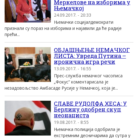
Меркелове на изборима у
Њемачкој
24.09.2017. - 20:33
Њемачки социјалдемократи
признали су пораз на изборима и најавили да ће радије
прећи...
ОБЈАШЊЕЊЕ НЕМАЧКОГ
ЛИСТА: Увреда Путина –
иронична игра речи
13.09.2017. - 16:55
Прес-служба немачког часописа
„Фокус“ коментарисала је
незадовољство Амбасаде Русије у Немачкој, која је...
СЛАВЕ РУДОЛФА ХЕСА: У
Берлину одобрен скуп
неонациста
19.08.2017. - 8:55
Њемачка полиција одобрила је
екстремним десничарима да сутра у