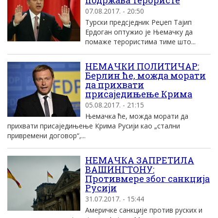
подржава терористе
07.08.2017. - 20:50
Турски предсједник Реџеп Тајип
Ердоган оптужио је Њемачку да
помаже терористима тиме што...
НЕМАЧКИ ПОЛИТИЧАР:
Берлин ће, можда морати
да прихвати
присаједињење Крима
05.08.2017. - 21:15
Њемачка ће, можда морати да
прихвати присаједињење Крима Русији као „стални
привремени договор“,...
НЕМАЧКА ЗАПРЕТИЛА
ВАШИНГТОНУ:
Противмере због санкција
Русији
31.07.2017. - 15:44
Америчке санкције против руских и