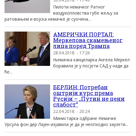
Пилоти немачког Ратног
ваздухопловства губе жељу за
ратовањем и војска немачке је суочена...
АМЕРИЧКИ ПОРТАЛ:
Меркелова скамењеног
лица поред Трампа
28.04.2018. - 17:26
Њемачка канцеларка Ангела Меркел
боравила је у посјети САД у нади да
ће...
БЕРЛИН: Потребан
оштрији курс према
Русији – „Путин не цени
слабост“
22.04.2018. - 20:24
Министарка одбране Немачке
Урсула фон дер Лaјен изјавила је да је неопходно заузети...