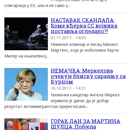
олигархија у ЕУ, али и не само у...
НАСТАВАК СКАНДАЛА:
Коме кћерка СС војника
поставља огледало?!
01.11.2017. - 14:05
Немачки новинар и писац Михаел
Мартенс, који је нобеловки Херти
Милер на књижевној...
НЕМАЧКА: Меркелова
очекује блиску сарадњу са
Курцом
16.10.2017. - 14:21
Њемачки канцелар Ангела Меркел
изјавила је данас да је добар
резултат антиимигрантски оријентисане...
ГОРАК ДАН ЗА МАРТИНА
ШУЛЦА: Побједа