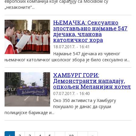
европских компанија које сарађују са Москвом су
„незаконите“...
ЊЕМАЧКА: Сексуално
злостављано најмање 547
дјечака, чланова
католичког хора
18.07.2017. - 16:41
Најмање 547 дјечака из чувеног
њемачког католичког школског збора је било сексуално и...
ХАМБУРГ ГОРИ:
Демонстранти нападају,
опкољен Меланијин хотел
07.07.2017. - 16:40
Око 350 активиста у Хамбургу
покушало је данас да сруши
полицијске барикаде и...