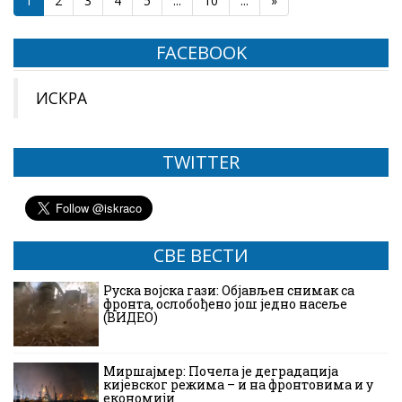
1
2
3
4
5
...
10
...
»
FACEBOOK
ИСКРА
TWITTER
СВЕ ВЕСТИ
Руска војска гази: Објављен снимак са
фронта, ослобођено још једно насеље
(ВИДЕО)
Миршајмер: Почела је деградација
кијевског режима – и на фронтовима и у
економији