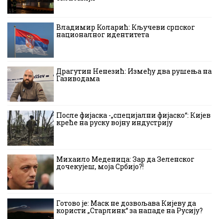
Владимир Коларић: Кључеви српског
националног идентитета
Драгутин Ненезић: Између два рушења на
Газиводама
После фијаска -„специјални фијаско“: Кијев
креће на руску војну индустрију
Михаило Меденица: Зар да Зеленског
дочекујеш, моја Србијо?!
Готово је: Маск не дозвољава Кијеву да
користи „Старлинк“ за нападе на Русију?