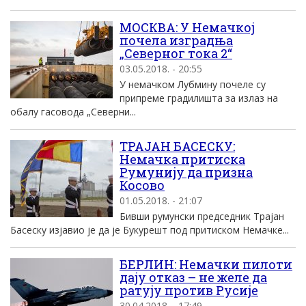
МОСКВА: У Немачкој
почела изградња
„Северног тока 2“
03.05.2018. - 20:55
У немачком Лубмину почеле су
припреме градилишта за излаз на
обалу гасовода „Северни...
ТРАЈАН БАСЕСКУ:
Немачка притиска
Румунију да призна
Косово
01.05.2018. - 21:07
Бивши румунски председник Трајан
Басеску изјавио је да је Букурешт под притиском Немачке...
БЕРЛИН: Немачки пилоти
дају отказ – не желе да
ратују против Русије
30.04.2018. - 17:49