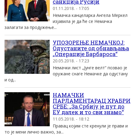
санкција Русији
01.11.2018. - 17:05
Немачка канцеларка Ангела Меркел
изјавила је да ће се Немачка
залагати за продужење...
УПОЗОРЕЊЕ НЕМАЧКОЈ:
Одустаните од обнављања
„Операције Барбароса“
20.05.2018. - 17:23
Немачки лист „Јунге велт“ позвао је
оружане снаге Немачке да одустану
и од...
НАМАЧКИ
ПАРЛАМЕНТАРАЦ ХРАБРИ
СРБЕ: „За Србију је пут до
ЕУ далек и то сви знамо“
11.05.2018. - 18:12
Правац којим сте кренули је прави и
то је мени лично важно, за...