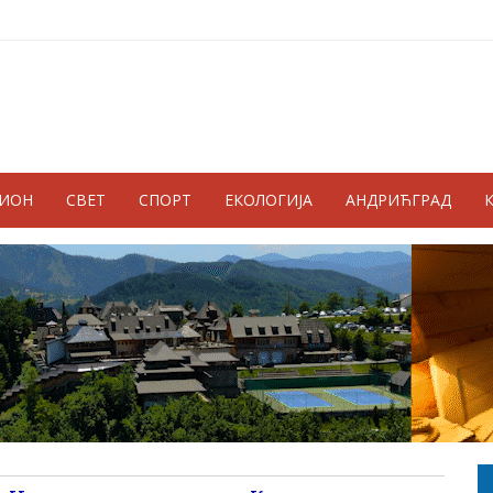
ГИОН
СВЕТ
СПОРТ
ЕКОЛОГИЈА
АНДРИЋГРАД