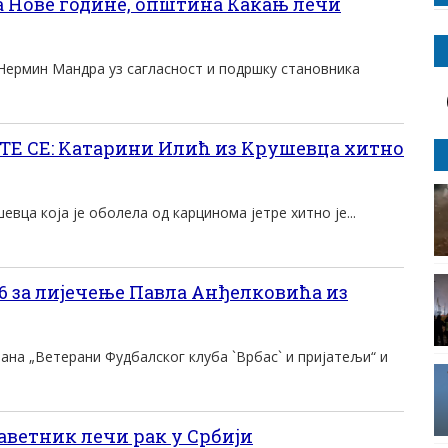
а Нове године, општина Какањ лечи
ермин Мандра уз сагласност и подршку становника
Е СЕ: Kатарини Илић из Kрушевца хитно
евца коjа jе оболела од карцинома jетре хитно jе...
6 за лијечење Павла Анђелковића из
на „Ветерани Фудбалског клуба `Врбас` и пријатељи“ и
аветник лечи рак у Србији