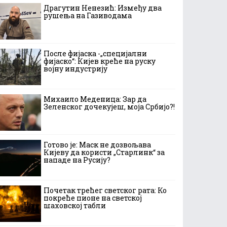
Драгутин Ненезић: Између два
рушења на Газиводама
После фијаска -„специјални
фијаско“: Кијев креће на руску
војну индустрију
Михаило Меденица: Зар да
Зеленског дочекујеш, моја Србијо?!
Готово је: Маск не дозвољава
Кијеву да користи „Старлинк“ за
нападе на Русију?
Почетак трећег светског рата: Ко
покреће пионе на светској
шаховској табли