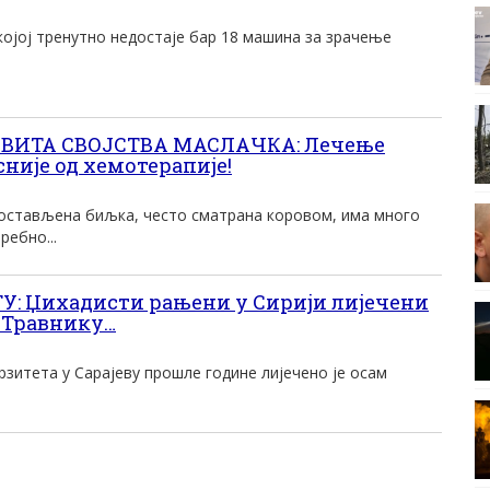
 којој тренутно недостаје бар 18 машина за зрачење
ВИТА СВОЈСТВА МАСЛАЧКА: Лечење
није од хемотерапије!
остављена биљка, често сматрана коровом, има много
ребно...
: Џихадисти рањени у Сирији лијечени
, Травнику…
зитета у Сарајеву прошле године лијечено је осам