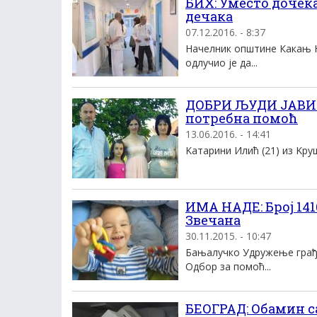
БИХ: Уместо дочек
дечака
07.12.2016. - 8:37
Начелник општине Какањ Н
одлучио је да...
ДОБРИ ЉУДИ ЈАВИТ
потребна помоћ
13.06.2016. - 14:41
Kатарини Илић (21) из Kруш
ИМА НАДЕ: Број 141
Звечана
30.11.2015. - 10:47
Бањалучко Удружење грађа
Одбор за помоћ...
БЕОГРАД: Обамин с