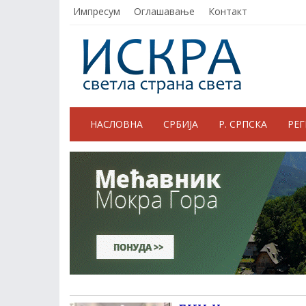
Импресум
Оглашавање
Контакт
НАСЛОВНА
СРБИЈА
Р. СРПСКА
РЕ