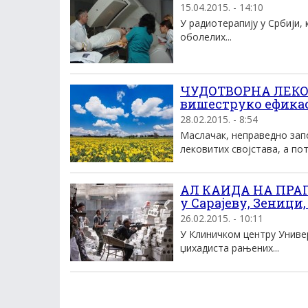
15.04.2015. - 14:10
У радиотерапију у Србији,
оболелих...
ЧУДОТВОРНА ЛЕКО
вишеструко ефикас
28.02.2015. - 8:54
Маслачак, неправедно зап
лековитих својстава, а пот
АЛ КАИДА НА ПРАГУ
у Сарајеву, Зеници
26.02.2015. - 10:11
У Клиничком центру Универ
џихадиста рањених...