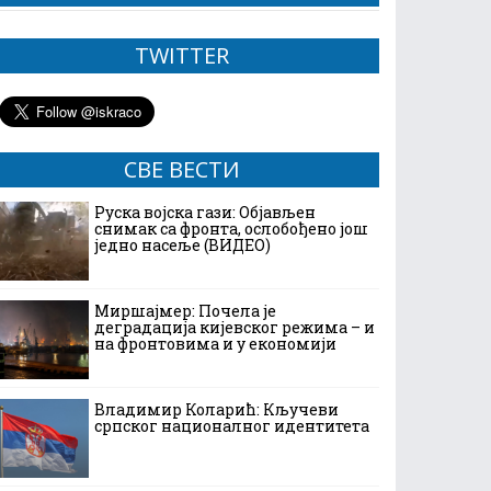
TWITTER
СВЕ ВЕСТИ
Руска војска гази: Објављен
снимак са фронта, ослобођено још
једно насеље (ВИДЕО)
Миршајмер: Почела је
деградација кијевског режима – и
на фронтовима и у економији
Владимир Коларић: Кључеви
српског националног идентитета