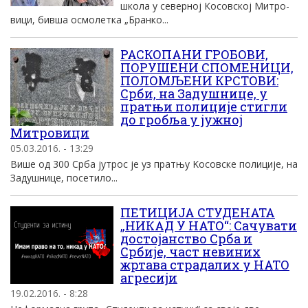
шко­ла у се­вер­ној Ко­сов­ској Ми­тро­
ви­ци, бив­ша осмо­лет­ка „Бран­ко...
РАСКОПАНИ ГРОБОВИ,
ПОРУШЕНИ СПОМЕНИЦИ,
ПОЛОМЉЕНИ КРСТОВИ:
Срби, на Задушнице, у
пратњи полиције стигли
до гробља у јужној
Митровици
05.03.2016. - 13:29
Више од 300 Срба jутрос jе уз пратњу Kосовске полициjе, на
Задушнице, посетило...
ПЕТИЦИЈА СТУДЕНАТА
„НИКАД У НАТО“: Сачувати
достојанство Срба и
Србије, част невиних
жртава страдалих у НАТО
агресији
19.02.2016. - 8:28