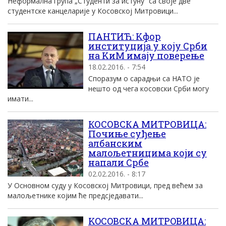
Неформална група „Студенти за истуну“ са своје две
студентске канцеларије у Косовској Митровици...
ПАНТИЋ: Kфор
институциjа у коjу Срби
на KиM имаjу поверење
18.02.2016. - 7:54
Споразум о сарадњи са НATO jе
нешто од чега косовски Срби могу
имати...
КОСОВСКА МИТРОВИЦА:
Почиње суђење
албанским
малољетницима који су
напали Србе
02.02.2016. - 8:17
У Основном суду у Косовској Митровици, пред већем за
малољетнике којим ће предсједавати...
KOСOВСKA MИTРOВИЦA: