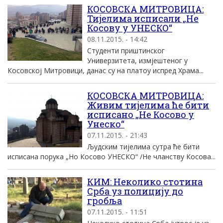
КОСОВСКА МИТРОВИЦА:
Тијелима исписали „Не
Косову у УНЕСКО“
08.11.2015. - 14:42
Студенти приштинског
Универзитета, измјештеног у
Косовској Митровици, данас су на платоу испред Храма...
КОСОВСКА МИТРОВИЦА:
Живим тијелима ће бити
исписано „Не Косово у
Унеско“
07.11.2015. - 21:43
Људским тијелима сутра ће бити
исписана порука „Но Косово УНЕСКО“ /Не чланству Косова...
КИМ: Неколико стотина
Срба уз полицију до
гробља
07.11.2015. - 11:51