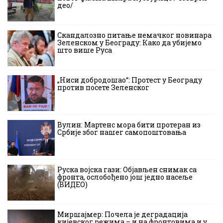
део/
Скандалозно питање немачког новинара
Зеленском у Београду: Како да убијемо
што више Руса
„Ниси добродошао“: Протест у Београду
против посете Зеленског
Вулин: Мартенс мора бити протеран из
Србије због нашег самопоштовања
Руска војска гази: Објављен снимак са
фронта, ослобођено још једно насеље
(ВИДЕО)
Миршајмер: Почела је деградација
кијевског режима – и на фронтовима и у