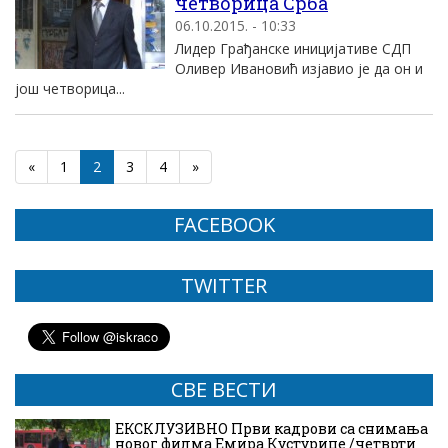
четворица Срба
06.10.2015. - 10:33
Лидер Грађанске иницијативе СДП
Оливер Ивановић изјавио је да он и
још четворица...
«
1
2
3
4
»
FACEBOOK
TWITTER
СВЕ ВЕСТИ
ЕКСКЛУЗИВНО Први кадрови са снимања
новог филма Емира Кустурице /четврти