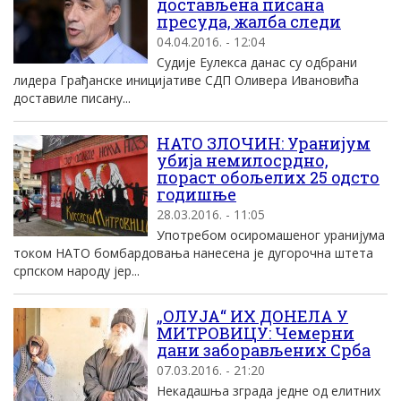
достављена писана
пресуда, жалба следи
04.04.2016. - 12:04
Судије Еулекса данас су одбрани
лидера Грађанске иницијативе СДП Оливера Ивановића
доставиле писану...
НАТО ЗЛОЧИН: Уранијум
убија немилосрдно,
пораст обољелих 25 одсто
годишње
28.03.2016. - 11:05
Употребом осиромашеног уранијума
током НАТО бомбардовања нанесена је дугорочна штета
српском народу јер...
„ОЛУЈА“ ИХ ДОНЕЛА У
МИТРОВИЦУ: Чемерни
дани заборављених Срба
07.03.2016. - 21:20
Не­ка­да­шња згра­да јед­не од елит­них