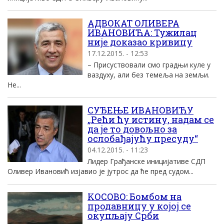
АДВОКАТ ОЛИВЕРА
ИВАНОВИЋА: Тужилац
није доказао кривицу
17.12.2015. - 12:53
– Присуствовали смо градњи куле у
ваздуху, али без темеља на земљи.
Не...
СУЂЕЊЕ ИВАНОВИЋУ
„Рећи ћу истину, надам се
да је то довољно за
ослобађајућу пресуду“
04.12.2015. - 11:23
Лидер Грађанске иницијативе СДП
Оливер Ивановић изјавио је јутрос да ће пред судом...
KОСОВО: Бомбом на
продавницу у коjоj се
окупљаjу Срби