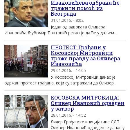
Ивановићева одбрана ће
тражити помоћ из
Београда
31.01.2016. - 8:02
Jедан од адвоката Oливера
Ивановића Љубомир Пантовић рекао jе да ће у даљем...
ПРОТЕСТ: Грађани у
Kосовској Mитровици
траже правду за Oливера
Ивановића
29.01.2016. - 14:05
У Kосовскоj Mитровици данас jе
одржан протест грађана, коjи су затражали да Oливер...
КОСОВСКА МИТРОВИЦА:
Оливер Ивановић одведен
у затвор
28.01.2016. - 14:52
Лидер Грађанске иницијативе СДП
Оливер Ивановић одведен је данас у