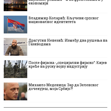
економији
Владимир Коларић: Кључеви српског
националног идентитета
Драгутин Ненезић: Између два рушења на
Газиводама
После фијаска -„специјални фијаско“: Кијев
креће на руску војну индустрију
Михаило Меденица: Зар да Зеленског
дочекујеш, моја Србијо?!