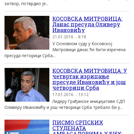
затвор, потврдио је...
КОСОВСКА МИТРОВИЦА:
Данас пресуда Оливеру
Ивановићу
21.01.2016. - 8:18
У Основном суду у Косовској
Митровици данас ће бити изречена
пресуда петорици Срба...
KOСOВСKA MИTРOВИЦA: У
четвртак изрицање
пресуде Ивановићу и jош
четворици Срба
17.01.2016. - 13:12
Лидеру Грађанске инициjативе СДП
Oливеру Ивановићу и jош четворици Срба требало би у...
ПИСМО СРПСКИХ
СТУДЕНАТА
АМБАСАДОРИМА У БИХ: