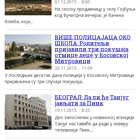
01.12.2015. - 8:00
На сеоску продавницу у селу Гоjбуља
код Вучитрна вечерас jе бачена
бомба, коjа...
ВИШЕ ПОЛИЦАЈАЦА ОКО
ШКОЛА: Родитељи
пријавили три покушаја
отмице деце у Косoвској
Митровици
20.11.2015. - 11:09
У последњих десетак дана полицији у Косовској Митровици
пријављена су три случаја покушаја...
БЕОГРАД: Да ли ће Танјуг
јављати за Пинк
19.11.2015. - 8:25
Део запослених у новинској агенцији
Танјуг наставиће да ради у оквиру
телевизије Пинк,...