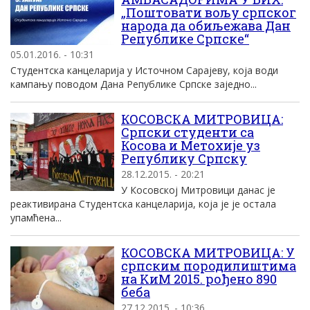
„Поштовати вољу српског
народа да обиљежава Дан
Републике Српске“
05.01.2016. - 10:31
Студентска канцеларија у Источном Сарајеву, која води
кампању поводом Дана Републике Српске заједно...
КОСОВСКА МИТРОВИЦА:
Српски студенти са
Косова и Метохије уз
Републику Српску
28.12.2015. - 20:21
У Косовској Митровици данас је
реактивирана Студентска канцеларија, која је је остала
упамћена...
КОСОВСКА МИТРОВИЦА: У
српским породилиштима
на KиM 2015. рођено 890
беба
27.12.2015. - 10:36