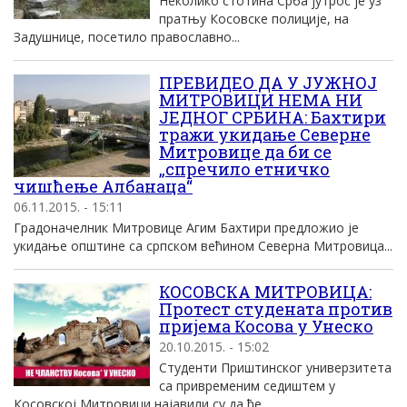
Неколико стотина Срба јутрос је уз
пратњу Косовске полиције, на
Задушнице, посетило православно...
ПРЕВИДЕО ДА У ЈУЖНОЈ
МИТРОВИЦИ НЕМА НИ
ЈЕДНОГ СРБИНА: Бахтири
тражи укидање Северне
Митровице да би се
„спречило етничко
чишћење Албанаца“
06.11.2015. - 15:11
Градоначелник Митровице Агим Бахтири предложио је
укидање општине са српском већином Северна Митровица...
КОСОВСКА МИТРОВИЦА:
Протест студената против
пријема Косова у Унеско
20.10.2015. - 15:02
Студенти Приштинског универзитета
са привременим седиштем у
Косовској Митровици најавили су да ће...