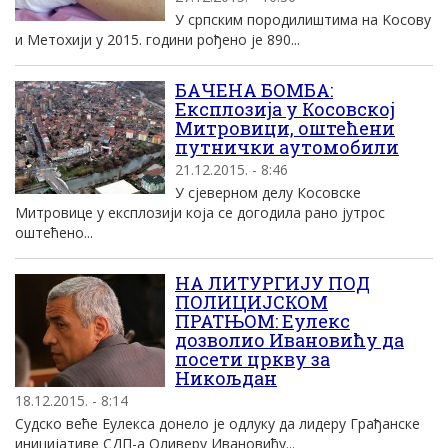
У српским породилиштима на Kосову
и Mетохиjи у 2015. години рођено jе 890...
БАЧЕНА БОМБА:
Експлозија у Косовској
Митровици, оштећени
путнички аутомобили
21.12.2015. - 8:46
У сјеверном делу Косовске
Митровице у експлозији која се догодила рано јутрос
оштећено...
НА ЛИТУРГИЈУ ПОД
ПОЛИЦИЈСКОМ
ПРАТЊОМ: Еулекс
дозволио Ивановићу да
посети цркву за
Никољдан
18.12.2015. - 8:14
Судско веће Еулекса донело је одлуку да лидеру Грађанске
иницијативе СДП-а Оливеру Ивановићу...