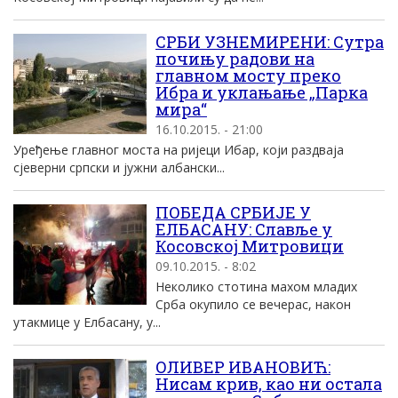
СРБИ УЗНЕМИРЕНИ: Сутра
почињу радови на
главном мосту преко
Ибра и уклањање „Парка
мира“
16.10.2015. - 21:00
Уређење главног моста на ријеци Ибар, који раздваја
сјеверни српски и јужни албански...
ПОБЕДА СРБИЈЕ У
ЕЛБАСАНУ: Славље у
Косовској Митровици
09.10.2015. - 8:02
Неколико стотина махом младих
Срба окупило се вечерас, након
утакмице у Елбасану, у...
ОЛИВЕР ИВАНОВИЋ:
Нисам крив, као ни остала