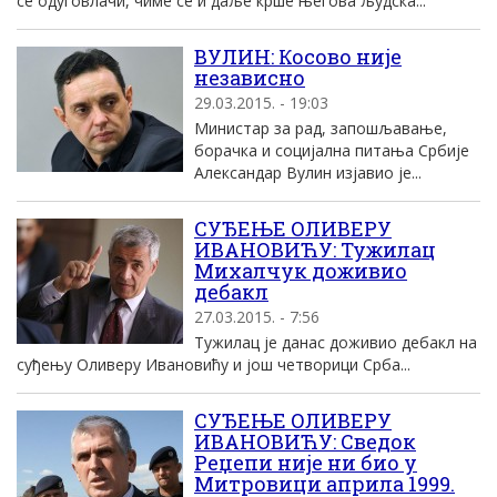
се одуговлачи, чиме се и даље крше његова људска...
ВУЛИН: Косово није
независно
29.03.2015. - 19:03
Министар за рад, запошљавање,
борачка и социјална питања Србије
Александар Вулин изјавио је...
СУЂЕЊЕ ОЛИВЕРУ
ИВАНОВИЋУ: Тужилац
Михалчук доживио
дебакл
27.03.2015. - 7:56
Тужилац је данас доживио дебакл на
суђењу Оливеру Ивановићу и још четворици Срба...
СУЂЕЊЕ ОЛИВЕРУ
ИВАНОВИЋУ: Сведок
Реџепи није ни био у
Митровици априла 1999.