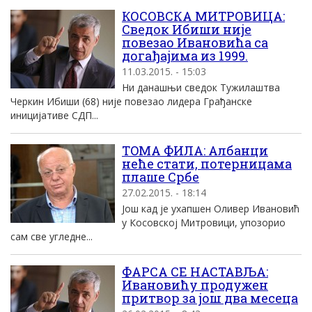
КОСОВСКА МИТРОВИЦА:
Сведок Ибиши није
повезао Ивановића са
догађајима из 1999.
11.03.2015. - 15:03
Ни данашњи сведок Тужилаштва
Черкин Ибиши (68) није повезао лидера Грађанске
иницијативе СДП...
ТOMA ФИЛА: Албанци
неће стати, потерницама
плаше Србе
27.02.2015. - 18:14
Још кад је ухапшен Оливер Ивановић
у Косовској Митровици, упозорио
сам све угледне...
ФАРСА СЕ НАСТАВЉА:
Ивановићу продужен
притвор за још два месеца