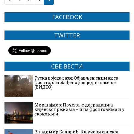
FACEBOOK
TWITTER
СВЕ ВЕСТИ
Руска војска гази: Објављен снимак са
фронта, ослобођено још једно насеље
(ВИДЕО)
Миршајмер: Почела је деградација
кијевског режима – и на фронтовима и у
економији
Владимир Коларић: Кључеви српског