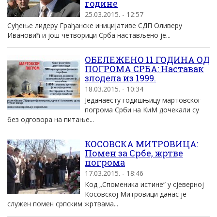
године
25.03.2015. - 12:57
Суђење лидеру Грађанске иницијативе СДП Оливеру
Ивановић и још четворици Срба настављено је...
ОБЕЛЕЖЕНО 11 ГОДИНА ОД
ПОГРОМА СРБА: Наставак
злодела из 1999.
18.03.2015. - 10:34
Једанаесту годишњицу мартовског
погрома Срби на КиМ дочекали су
без одговора на питање...
КОСОВСКА МИТРОВИЦА:
Помен за Србе, жртве
погрома
17.03.2015. - 18:46
Код „Споменика истине“ у сјеверној
Косовској Митровици данас је
служен помен српским жртвама...