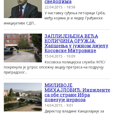
сведоцима
22.04.2015. - 18:56
У наставку суђења петорици Срба,
међу којима је и лидер Грађанске
иницијативе СДП...
ЗАПЛИЈЕЊЕНА ВЕЋА
КОЛИЧИНА ОРУЖЈА:
Хапшења у јужном дијелу
Косовске Митровице
15.04.2015. - 10:09
Косовска полицијска служба /КПС/
покренула је јутрос опсежну акцију претреса на подручју
приградског...
МИЛИВОЈЕ
МИХАЈЛОВИЋ: Инциденте
са обе стране Ибра
повезује нервоза
14.04.2015. - 9:01
Директор владине Канцеларије за