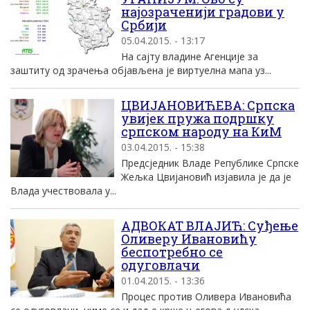
најозраченији градови у
Србији
05.04.2015. - 13:17
На сајту владине Агенције за
заштиту од зрачења објављена је виртуелна мапа уз...
ЦВИЈАНОВИЋЕВА: Српска
увијек пружа подршку
српском народу на КиМ
03.04.2015. - 15:38
Предсједник Владе Републике Српске
Жељка Цвијановић изјавила је да је
Влада учествовала у...
АДВОКАТ ВЛАЈИЋ: Суђење
Оливеру Ивановићу
беспотребно се
одуговлачи
01.04.2015. - 13:36
Процес против Оливера Ивановића