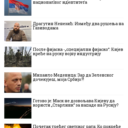
националног идентитета
Драгутин Ненезић: Између два рушења на
Газиводама
После фијаска -„специјални фијаско“: Кијев
креће на руску војну индустрију
Михаило Меденица: Зар да Зеленског
дочекујеш, моја Србијо?!
Готово је: Маск не дозвољава Кијеву да
користи „Старлинк“ за нападе на Русију?
Почетак трећег светског рата: Ко покреће