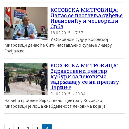
КОСОВСКА МИТРОВИЦА:
Данас се наставља суђење
Ивановићу и четворици
Срба
18.02.2015. - 7:57
У Основном суду у Косовској
Митровици данас ће бити настављено суђење лидеру
Грађанске...
КОСОВСКА МИТРОВИЦА:
Здравствени центар
кубури са лековима,
задржавају се на прелазу
Јариње
01.02.2015. - 20:34
Највећи проблем Здраственог центра у Косовској
Митровици је лоша снабдевеност лековима која је...
«
1
2
3
4