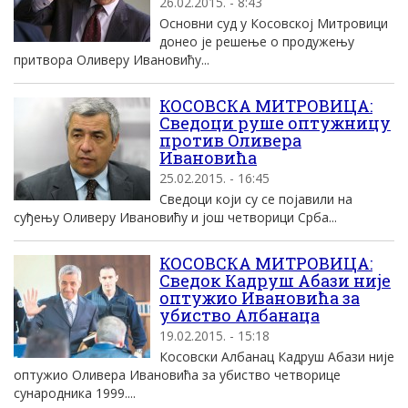
26.02.2015. - 8:43
Основни суд у Косовској Митровици
донео је решење о продужењу
притвора Оливеру Ивановићу...
КОСОВСКА МИТРОВИЦА:
Сведоци руше оптужницу
против Оливера
Ивановића
25.02.2015. - 16:45
Сведоци који су се појавили на
суђењу Оливеру Ивановићу и још четворици Срба...
КОСОВСКА МИТРОВИЦА:
Сведок Кадруш Абази није
оптужио Ивановића за
убиство Албанаца
19.02.2015. - 15:18
Косовски Албанац Кадруш Абази није
оптужио Оливера Ивановића за убиство четворице
сународника 1999....