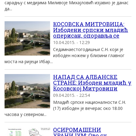
сарадњу с медијима Миливоје Михајловић изјавио је данас
да...
КОСОВСКА МИТРОВИЦА:
Избодени српски младић
оперисан, опоравља се
10.04.2015. - 12:29
Седамнаестогодишњи С.Н. који је
избоден ножем у близини главног
моста на ријеци Ибар...
НАПАД СА АЛБАНСКЕ
СТРАНЕ: Избоден младић у
Косовској Митровици
09.04.2015. - 22:54
Младић српске националности С.Н.
(17) избоден је вечерас око 18.00
часова у северном...
ОСИРОМАШЕНИ
УРАНИЈУМ: Ово су