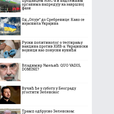
продавцем НИС-а и надлежним
органима напредују ка завршној
фази
Од „Олује“ до Сребренице: Како се
изјаснила Украјина
Руски политиколог о тестирању
вакцина против ХИВ-а: Украјински
војници као покусни кунићи
Владимир Умељић: QUO VADIS,
DOMINE?
Вучић ће у суботу у Београду
угостити Зеленског
Трамп одбрусио Зеленском: