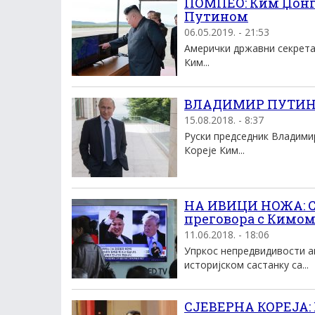
ПОМПЕО: Ким Џонг 
Путином
06.05.2019. - 21:53
Амерички државни секретар
Ким...
ВЛАДИМИР ПУТИН: 
15.08.2018. - 8:37
Руски председник Владимир
Кореје Ким...
НА ИВИЦИ НОЖА: С
преговора с Кимо
11.06.2018. - 18:06
Упркос непредвидивости а
историјском састанку са...
СЈЕВЕРНА КОРЕЈА: 