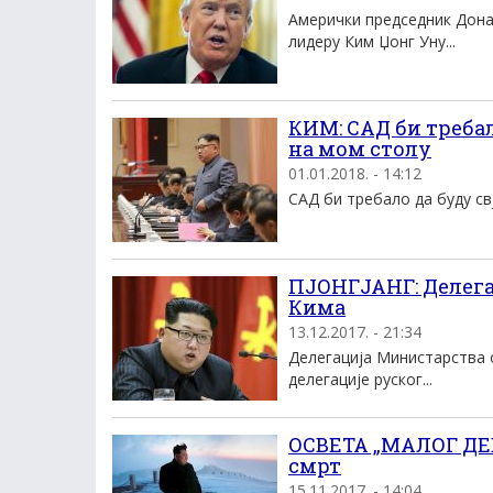
Амерички председник Дона
лидеру Ким Џонг Уну...
КИМ: САД би требал
на мом столу
01.01.2018. - 14:12
САД би требало да буду свј
ПЈОНГЈАНГ: Делегац
Кима
13.12.2017. - 21:34
Делегација Министарства о
делегације руског...
ОСВЕТА „МАЛОГ ДЕБ
смрт
15.11.2017. - 14:04