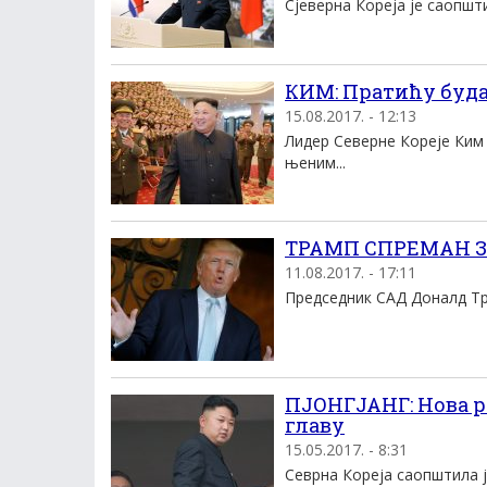
Сјеверна Кореја је саопшти
КИМ: Пратићу буда
15.08.2017. - 12:13
Лидер Северне Кореје Ким 
њеним...
ТРАМП СПРЕМАН ЗА
11.08.2017. - 17:11
Председник САД Доналд Трам
ПЈОНГЈАНГ: Нова р
главу
15.05.2017. - 8:31
Севрна Кореја саопштила је