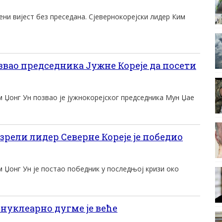
цени вијест без преседана. Сјевернокорејски лидер Ким
звао председника Јужне Кореје да посети
 Џонг Ун позвао је јужнокорејског председника Мун Џае
рели лидер Северне Кореје је победио
 Џонг Ун је постао победник у последњој кризи око
нуклеарно дугме је веће