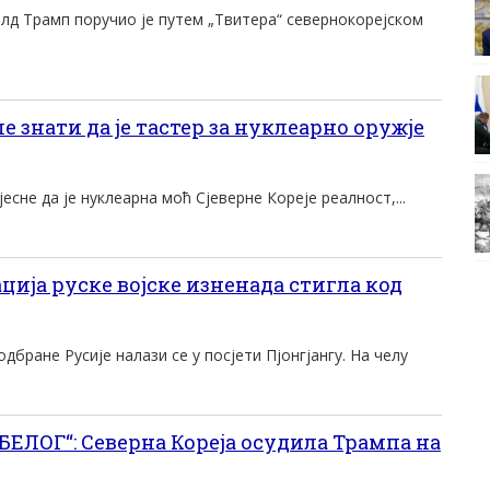
лд Трамп поручио је путем „Твитера“ севернокорејском
е знати да је тастер за нуклеарно оружје
есне да је нуклеарна моћ Сјеверне Кореје реалност,...
ија руске војске изненада стигла код
дбране Русије налази се у посјети Пјонгјангу. На челу
ЕЛОГ“: Северна Кореја осудила Трампа на