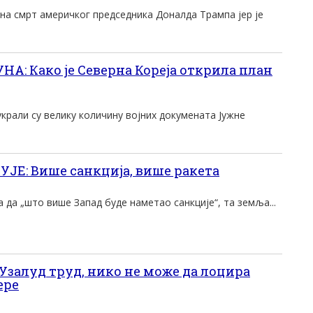
 на смрт америчког председника Доналда Трампа јер је
А: Како је Северна Кореја открила план
украли су велику количину војних докумената Јужне
Е: Више санкција, више ракета
а да „што више Запад буде наметао санкције“, та земља...
Узалуд труд, нико не може да лоцира
ере