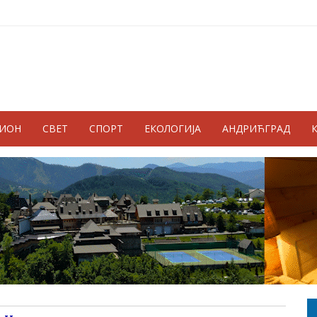
ГИОН
СВЕТ
СПОРТ
ЕКОЛОГИЈА
АНДРИЋГРАД