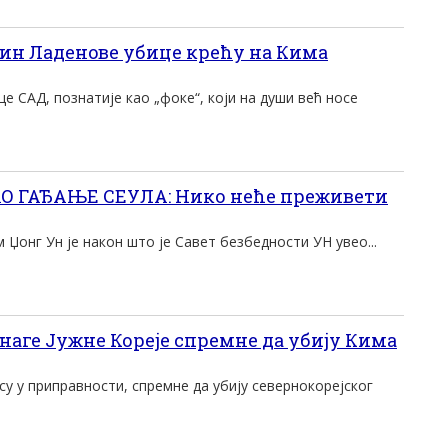
ин Ладенoве убице крећу на Кима
е САД, познатије као „фоке“, који на души већ носе
 ГАЂАЊЕ СЕУЛА: Нико неће преживети
 Џонг Ун је након што је Савет безбедности УН увео...
наге Јужне Кореје спремне да убију Кима
 су у приправности, спремне да убију севернокорејског