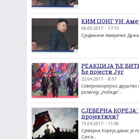
КИМ ЏОНГ УН: Амер
06.05.2017. - 17:15
Сједињене Америчке Државе
РЕАКЦИЈА ЋЕ БИТИ
ће појести Југ
22.04.2017. - 8:37
Севернокорејско друштво н
религију „победе“...
СЈЕВЕРНА КОРЕЈА:
пројектили?
15.04.2017. - 11:40
Сјеверна Кореја данас је 
Сунга...