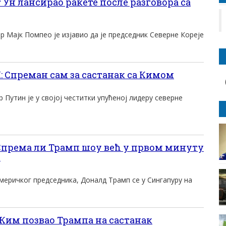
Ун лансирао ракете после разговора са
 Мајк Помпео је изјавио да је председник Северне Кореје
Спреман сам за састанак са Кимом
 Путин је у својој честитки упућеној лидеру северне
према ли Трамп шоу већ у првом минуту
м
меричког председника, Доналд Трамп се у Сингапуру на
Ким позвао Трампа на састанак