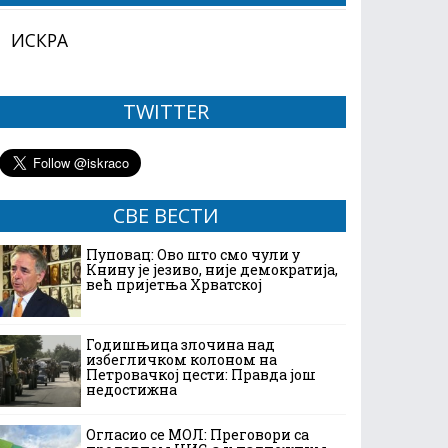
ИСКРА
TWITTER
СВЕ ВЕСТИ
Пуповац: Ово што смо чули у
Книну је језиво, није демократија,
већ пријетња Хрватској
Годишњица злочина над
избегличком колоном на
Петровачкој цести: Правда још
недостижна
Огласио се МОЛ: Преговори са