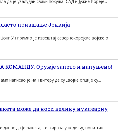
ла да је узалудан сваки покушај САД и Јужне Кореје...
ласто понашање Јенкија
Џонг Ун примио је извештај севернокорејске војске о
 КОМАНДУ: Оружје запето и напуњено!
п написао је на Твитеру да су „војне опције су...
акета може да носи велику нуклеарну
 данас да је ракета, тестирана у недељу, нови тип...