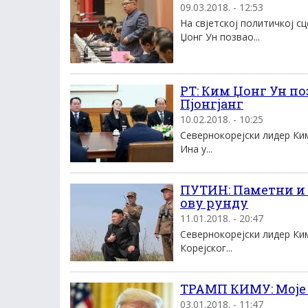
09.03.2018. - 12:53
На свјетској политичкој с
Џонг Ун позвао...
РТ: Ким Џонг Ун по
Пјонгјанг
10.02.2018. - 10:25
Севернокорејски лидер Ким
Ина у...
ПУТИН: Паметни и з
ову рунду
11.01.2018. - 20:47
Севернокорејски лидер Ким
Корејског...
ТРАМП КИМУ: Моје 
03.01.2018. - 11:47