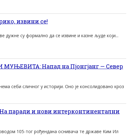
ико, извини се!
 дужне су формално да се извине и казне људе који...
 МУЊЕВИТА: Напад на Пјонгјанг — Север
ема себи сличног у историји. Оно је консолидовано кроз
 На паради и нови интерконтинентални
поводом 105-тог рођендана оснивача те државе Ким Ил