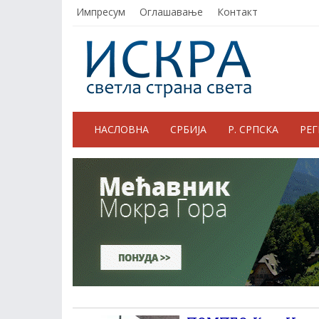
Импресум
Оглашавање
Контакт
НАСЛОВНА
СРБИЈА
Р. СРПСКА
РЕ