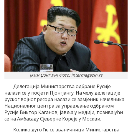
(Ким Џонг Ун) Фото: intermagazin.rs
Делегација Министарства одбране Русије
налази се у посјети Пјонгјангу. На челу делегације
руског војног ресора налази се замјеник начелника
Националног центра за управљање одбраном
Русије Виктор Каганов, јављају медији, позивајући
се на Амбасаду Сјеверне Кореје у Москви.
Колико дуго ће се званичници Министарства