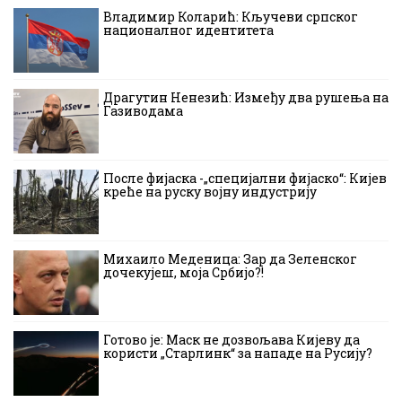
Владимир Коларић: Кључеви српског
националног идентитета
Драгутин Ненезић: Између два рушења на
Газиводама
После фијаска -„специјални фијаско“: Кијев
креће на руску војну индустрију
Михаило Меденица: Зар да Зеленског
дочекујеш, моја Србијо?!
Готово је: Маск не дозвољава Кијеву да
користи „Старлинк“ за нападе на Русију?