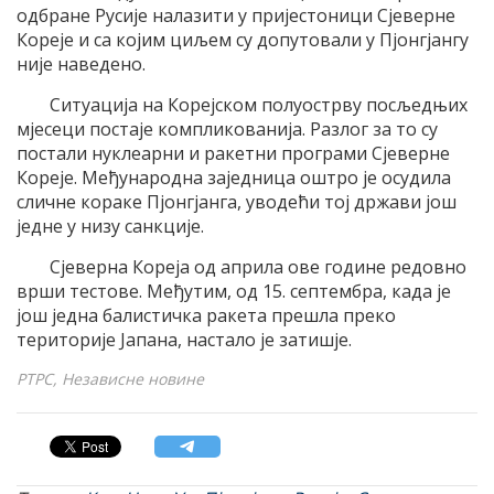
одбране Русије налазити у пријестоници Сјеверне
Кореје и са којим циљем су допутовали у Пјонгјангу
није наведено.
Ситуација на Корејском полуострву посљедњих
мјесеци постаје компликованија. Разлог за то су
постали нуклеарни и ракетни програми Сјеверне
Кореје. Међународна заједница оштро је осудила
сличне кораке Пјонгјанга, уводећи тој држави још
једне у низу санкције.
Сјеверна Кореја од априла ове године редовно
врши тестове. Међутим, од 15. септембра, када је
још једна балистичка ракета прешла преко
територије Јапана, настало је затишје.
РТРС, Независне новине