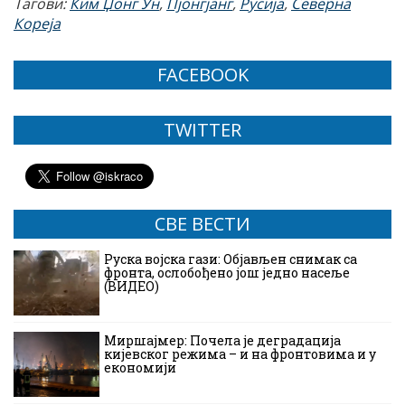
Тагови:
Ким Џонг Ун
,
Пјонгјанг
,
Русија
,
Северна
Кореја
FACEBOOK
TWITTER
СВЕ ВЕСТИ
Руска војска гази: Објављен снимак са
фронта, ослобођено још једно насеље
(ВИДЕО)
Миршајмер: Почела је деградација
кијевског режима – и на фронтовима и у
економији