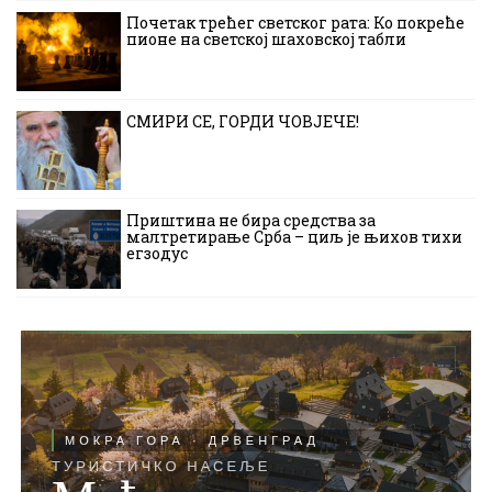
Почетак трећег светског рата: Ко покреће
пионе на светској шаховској табли
СМИРИ СЕ, ГОРДИ ЧОВЈЕЧЕ!
Приштина не бира средства за
малтретирање Срба – циљ је њихов тихи
егзодус