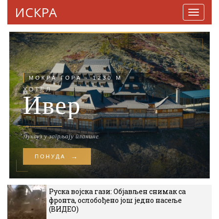
ИСКРА
Навига
Руска војска гази: Објављен снимак са
фронта, ослобођено још једно насеље
(ВИДЕО)