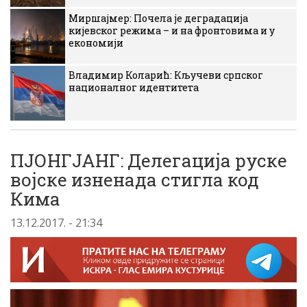
Миршајмер: Почела је деградација
кијевског режима – и на фронтовима и у
економији
Владимир Коларић: Кључеви српског
националног идентитета
ПЈОНГЈАНГ: Делегација руске
војске изненада стигла код
Кима
13.12.2017. - 21:34