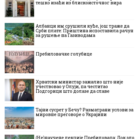
тешко изаћи из блискоисточног вира
Албанци им срушили куће, још траже да
Срби плате: Приштина испоставила рачун
за рушење на Газиводама
Пребиловачке голубице
Хрватски министар зажалио што није
учествовао у Олуји, па честитао
Подгорици што долазе да славе
Тајни сусрет у Бечу? Разматрани услови за
мировне преговоре о Украјини
(Не)научене лекције Пребиловаца: Док зло