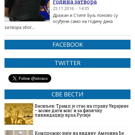
година затвора
25.11.2016. - 14:35
Дражан и Стипе Буљ поново су
осуђени само на годину дана
затвора због...
FACEBOOK
TWITTER
СВЕ ВЕСТИ
Васиљев: Трамп је стао на страну Украјине
– може дати миг и за физичку
ликвидацију врха Русије
Компромис није на видику: Америка ће