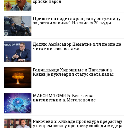
српски народ
Приштина подигла још једну оптужницу
за „ратни злочин“: На списку 20 људи
Додик: Амбасадор Немачке или не зна да
чита или свесно лаже
Годишњица Хирошиме и Нагасакија:
Какав је нуклеарни статус света данас
МАКСИМ ТОМИЋ: Вештачка
интелигенција, Мегалополис
Ракочевић: Хиљаде процедура прерастају
у непремостиву препреку слободи медија