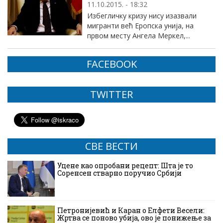
11.10.2015. - 18:32
Избегличку кризу нису изазвали
мигранти већ Еропска унија, на
првом месту Ангела Меркел,...
FACEBOOK
TWITTER
СВЕ ВЕСТИ
Уцене као опробани рецепт: Шта је то
Соренсен стварно поручио Србији
Петронијевић и Каран о Елфети Весели:
Жртва се поново убија, ово је понижење за