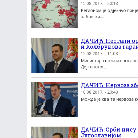
15.08.2017. - 20:18
Регионом је одјекнуо приј
албански....
ДАЧИЋ: Нестали ор
и Холбрукова гаран
15.08.2017. - 11:08
Министар спољних послова
Дејтонског...
ДАЧИЋ: Нервоза збо
10.08.2017. - 20:43
Можда је сва та нервоза ко
ДАЧИЋ: Срби нису 
Југославијом