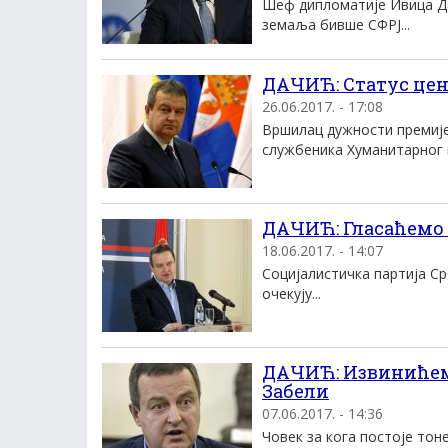
Шеф дипломатије Ивица Да
земаља бивше СФРЈ...
ДАЧИЋ: Статус цен
26.06.2017. - 17:08
Вршилац дужности премије
службеника Хуманитарног ц
ДАЧИЋ: Гласаћемо 
18.06.2017. - 14:07
Социјалистичка партија Ср
очекују...
ДАЧИЋ: Извинићемо
Забели
07.06.2017. - 14:36
Човек за кога постоје тоне