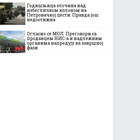
Годишњица злочина над
избегличком колоном на
Петровачкој цести: Правда још
недостижна
Огласио се МОЛ: Преговори са
продавцем НИС-а и надлежним
органима напредују ка завршној
фази