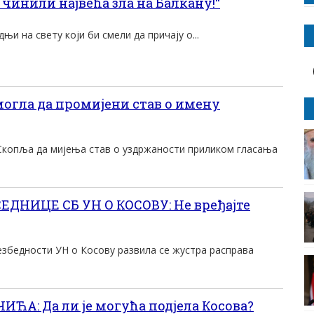
чинили највећа зла на Балкану!“
њи на свету који би смели да причају о...
могла да промијени став о имену
 Скопља да мијења став о уздржаности приликом гласања
ДНИЦЕ СБ УН О КОСОВУ: Не вређајте
езбедности УН о Косову развила се жустра расправа
ЋА: Да ли је могућа подјела Косова?