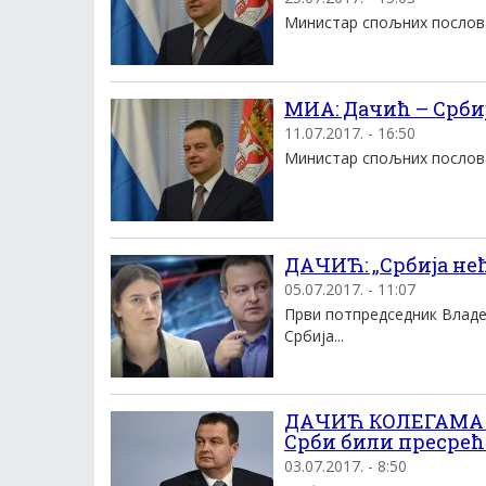
Министар спољних послова 
МИА: Дачић – Срби
11.07.2017. - 16:50
Министар спољних послова 
ДАЧИЋ: „Србија не
05.07.2017. - 11:07
Први потпредседник Владе
Србија...
ДАЧИЋ КОЛЕГАМА И
Срби били пресрећн
03.07.2017. - 8:50