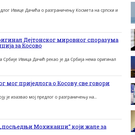
едлог Ивице Дачића о разграничењу Космета на српски и
игинал Дејтонског мировног споразума
ција за Косово
 Србије Ивица Дачић рекао је да Србија нема оригинал
г мог приједлога о Косову све говори
ју је изазвао мој предлог о разграничењу на...
„посљедњи Мохиканци“ који жале за