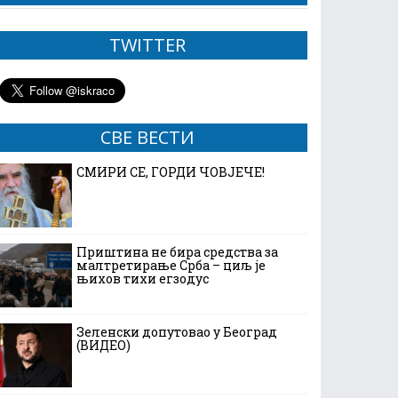
TWITTER
СВЕ ВЕСТИ
СМИРИ СЕ, ГОРДИ ЧОВЈЕЧЕ!
Приштина не бира средства за
малтретирање Срба – циљ је
њихов тихи егзодус
Зеленски допутовао у Београд
(ВИДЕО)