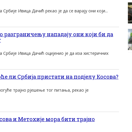
Србије Ивица Дачић рекао је да се варају они који...
о разграничењу нападају они који би да
т
 Србије Ивица Дачић оцијенио је да иза хистеричних
е ли Србија пристати на подјелу Косова?
могуће трајно рјешење тог питања, рекао је
ова и Метохије мора бити трајно