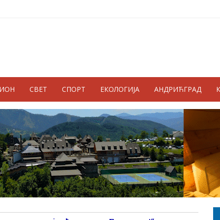
ГИОН
СВЕТ
СПОРТ
ЕКОЛОГИЈА
АНДРИЋГРАД