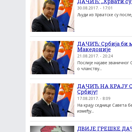
ДАЧИЋ: „Хрвати су 
30.08.2017. - 17:01
Људи из Хрватске су послед
ДАЧИЋ: Србија би 
Македоније
21.08.2017. - 20:24
Послије најаве званичног
о чланству...
ДАЧИЋ НА КРАЈУ СЕ
Србију!
17.08.2017. - 8:09
На крају седнице Савета б
између...
ДВИЈЕ ГРЕШКЕ ДАЧИ