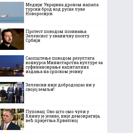
Медији: Украјина дроном напала
турски брод код руске луке
Новоросијск
Протест поводом позивања
Зеленског у званичну посету
Србији
Саопштење поводом резултата
конкурса Министарства културе за
суфинансирање капиталних
издања на српском језику
Зеленски није добродошао ни у
својој земљи!
Пуповац: Ово што смо чули у
Книну је језиво, није демократија,
већ пријетња Хрватској