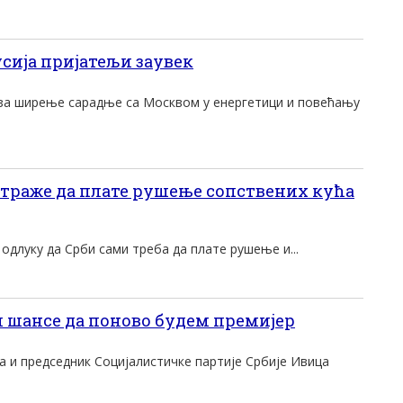
сија пријатељи заувек
 за ширење сарадње са Москвом у енергетици и повећању
 траже да плате рушење сопствених кућа
 одлуку да Срби сами треба да плате рушење и...
 шансе да поново будем премијер
 и председник Социјалистичке партије Србије Ивица