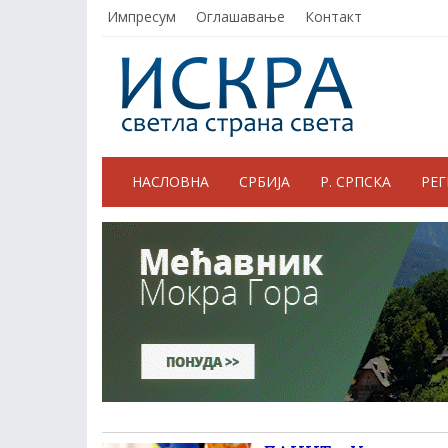
Импресум
Оглашавање
Контакт
НАСЛОВНА
СРБИЈА
Р. СРПСКА
РЕ