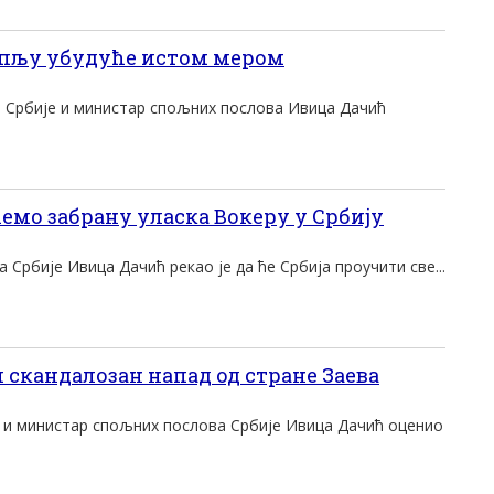
пљу убудуће истом мером
 Србије и министар спољних послова Ивица Дачић
мо забрану уласка Вокеру у Србију
Србије Ивица Дачић рекао је да ће Србија проучити све...
 скандалозан напад од стране Заева
 и министар спољних послова Србије Ивица Дачић оценио