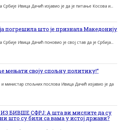
Србије Ивица Дачић изјавио је да је питање Косова и...
ја погрешила што је признала Македонију
Србије Ивица Дачић поновио је свој став да је Србија...
ће мењати своју спољну политику!“
 и министар спољних послова Ивица Дачић изјавио је да
З БИВШЕ СФРЈ: А шта ви мислите да су
и што су били са вама у истој држави?