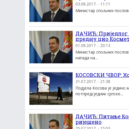
03.08.2017. - 11:11
Министар спољних послова 
ДАЧИЋ: Приједлог 
предају цио Косме
01.08.2017. - 20:13
Министар спољних послова
напада на...
КОСОВСКИ ЧВОР: Хоћ
31.07.2017. - 21:38
Подјела Косова је једино 
потпредсједник српске...
ДАЧИЋ: Питање Кос
ријешено
25.07.2017. - 15:03