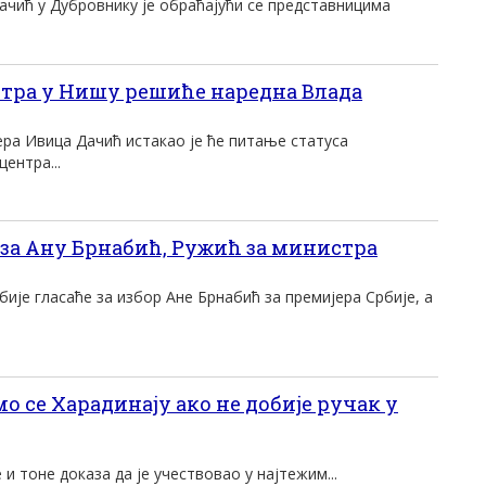
чић у Дубровнику је обраћајући се представницима
тра у Нишу решиће наредна Влада
ра Ивица Дачић истакао је ће питање статуса
ентра...
за Ану Брнабић, Ружић за министра
бије гласаће за избор Ане Брнабић за премијера Србије, а
 се Харадинају ако не добије ручак у
 и тоне доказа да је учествовао у најтежим...