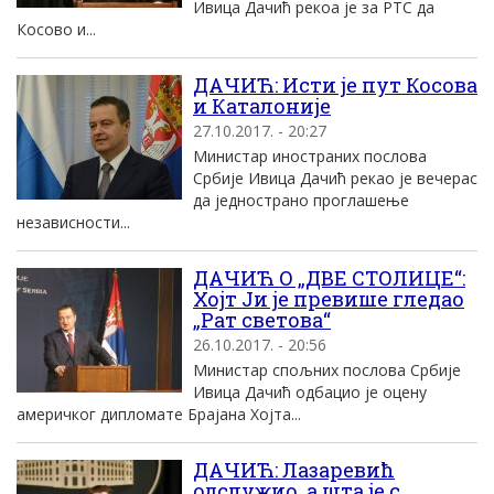
Ивица Дачић рекоа је за РТС да
Косово и...
ДАЧИЋ: Исти је пут Косова
и Каталоније
27.10.2017. - 20:27
Министар иностраних послова
Србије Ивица Дачић рекао је вечерас
да једнострано проглашење
независности...
ДАЧИЋ О „ДВЕ СТОЛИЦЕ“:
Хојт Ји је превише гледао
„Рат светова“
26.10.2017. - 20:56
Министар спољних послова Србије
Ивица Дачић одбацио је оцену
америчког дипломате Брајана Хојта...
ДАЧИЋ: Лазаревић
одслужио, а шта је с