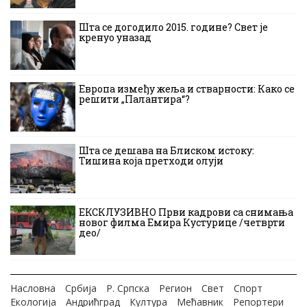
Шта се догодило 2015. године? Свет је
кренуо уназад
Европа између жеља и стварности: Како се
решити „Палантира“?
Шта се дешава на Блиском истоку:
Тишина која претходи олуји
ЕКСКЛУЗИВНО Први кадрови са снимања
новог филма Емира Кустурице /четврти
део/
Насловна
Србија
Р. Српска
Регион
Свет
Спорт
Екологија
Андрићград
Култура
Мећавник
Репортери