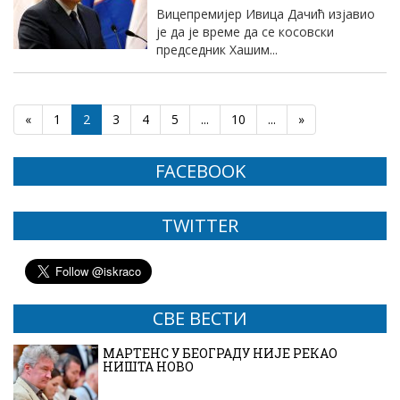
Вицепремијер Ивица Дачић изјавио
је да је време да се косовски
председник Хашим...
«
1
2
3
4
5
...
10
...
»
FACEBOOK
TWITTER
СВЕ ВЕСТИ
МАРТЕНС У БЕОГРАДУ НИЈЕ РЕКАО
НИШТА НОВО