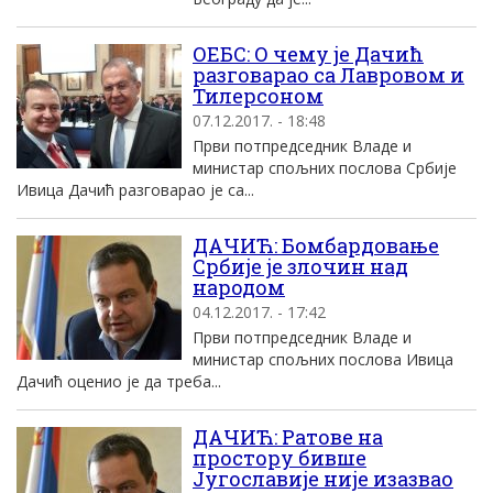
ОЕБС: О чему је Дачић
разговарао са Лавровом и
Тилерсоном
07.12.2017. - 18:48
Први потпредседник Владе и
министар спољних послова Србије
Ивица Дачић разговарао је са...
ДАЧИЋ: Бомбардовање
Србије је злочин над
народом
04.12.2017. - 17:42
Први потпредседник Владе и
министар спољних послова Ивица
Дачић оценио је да треба...
ДАЧИЋ: Ратове на
простору бивше
Југославије није изазвао