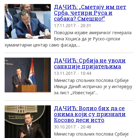
ДАЧИЋ: „Сметају им пет
Срба, четири Руса и
сабака? Смешно!“
17.11.2017. - 20:31
Поводом изјаве америчког генерала
Бена Хоџиса да је Руско-српски
хуманитарни центар само фасада,...
ДАЧИЋ: Србија не уводи
санкције пријатељима
13.11.2017. - 10:44
Министар спољних послова Србије
Ивица Дачић испричао је у интервјуу
за лист „Известија“...
ДАЧИЋ: Волио бих да се
онима који су признали
Косово деси исто
30.10.2017. - 20:48
Министар спољних послова Србије