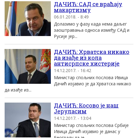
ДАЧИЋ: САД се враћају
макартизму
06.01.2018. - 8:49
Долазимо у фазу када нема даљег
заоштравања односа између САД и
Русије јер...
ДАЧИЋ: Хрватска никако
да изађе из кола
антисрпске хистерије
14.12.2017. - 16:42
Министар спољних послова Ивица
Дачић изјавио је да Хрватска никако
да изађе из...
ДАЧИЋ: Косово је наш
Јеруласим
14.12.2017. - 13:04
Министар спољних послова Србије
Ивица Дачић изјавио је данас у
Београду да је...