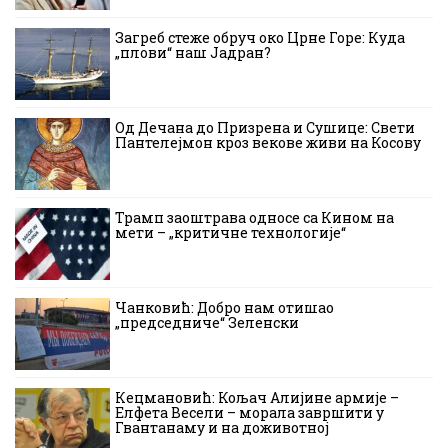
Загреб стеже обруч око Црне Горе: Куда
„плови“ наш Јадран?
Од Дечана до Призрена и Сушице: Свети
Пантелејмон кроз векове живи на Косову
Трамп заоштрава односе са Кином на
мети – „критичне технологије“
Чанковић: Добро нам отишао
„председниче“ Зеленски
Кецмановић: Кољач Алијине армије –
Елфета Весели – морала завршити у
Гвантанаму и на доживотној