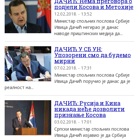
ДАЧИЋ: Нема преговора о
подјели Косова и Метохије
12.02.2018. - 13:52
Министар спољних послова Србије
Ивица Дачић негирао је данас
наводе приштинских медија да...
ДАЧИЋ У СБ УН:
Упозорени смо да будемо
мирни
07.02.2018. - 17:31
Министар спољних послова Србије
Ивица Дачић поручио је данас да је
реaлност на...
ДАЧИЋ: Русија и Кина
никада неће дозволити
признање Косова
03.02.2018. - 17:01
Српски министар спољних послова
Ивица Дачић изјавио је да Србија