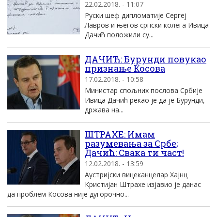
22.02.2018. - 11:07
Руски шеф дипломатије Сергеј
Лавров и његов српски колега Ивица
Дачић положили су...
ДАЧИЋ: Бурунди повукао
признање Косова
17.02.2018. - 10:58
Министар спољних послова Србије
Ивица Дачић рекао је да је Бурунди,
држава на...
ШТРАХЕ: Имам
разумевања за Србе;
Дачић: Свака ти част!
12.02.2018. - 13:59
Аустријски вицеканцелар Хајнц
Кристијан Штрахе изјавио је данас
да проблем Косова није дугорочно...