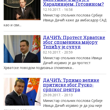
Харадинајем, Готовином?
12.10.2017. - 16:58
Министар спољних послова Србије
Ивица Дачић каже да амбасадор САД
као и сви...
ДАЧИЋ: Протест Хрватске
због споменика мајору
Тепићу је сулуд
02.10.2017. - 20:59
Министар спољних послова Ивица
Дачић изјавио је да протест
Хрватске поводом подизања споменика...
ДАЧИЋ: Трпимо велике
притиске због Руско-
српског центра
29.09.2017. - 20:13
Министар спољних послова Србије
Ивица Дачић изјавио је да још није