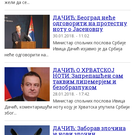
жели да се...
ДАЧИЋ: Београд неће
одговорити на протестну
ноту о Јасеновцу
30.01.2018. - 11:02
Министар спољних послова Србије
Ивица Дачић изјавио је да Србија
неће одговорити на...
ДАЧИЋ О ХРВАТСКОЈ
НОТИ: Запрепашћен сам
таквим лицемерјем и
безобразлуком
28.01.2018. - 17:42
Министар спољних послова Ивица
Дачић, коментаришући ноту коју је Хрватска упутила Србији
због...
ДАЧИЋ: Заборав злочина
је нови злочин