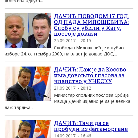
донесена одлука...
ДАЧИЋ ПОВОДОМ 17 ГОД.
ОД ПАДА МИЛОШЕВИЋА:
Слобу су убили у Хагу,
постоје докази
25.09.2017. - 20:15
Слободан Милошевић је изгубио
изборе 24. септембра 2000, на власт је дошао ДОС,...
ДАЧИЋ: Лаж је да Косово
има довољно гласова за
чланство у УНЕСКУ
21.09.2017. - 20:12
Министар спољних послова Србије
Ивица Дачић изјавио је да је велика
лаж тврдња...
ДАЧИЋ: Тачи да се
пробуди из фатаморгане
14.09.2017. - 16:46