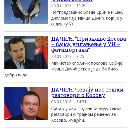
26.01.2018. - 11:26
Потпредседник Владе Србије и шеф
дипломатије Ивица Дачић, који је у
седишту УН...
ДАЧИЋ: “Признање Косова
– бајка, учлањење у УН –
фатаморгана”
23.01.2018. - 9:25
Министар спољних послова Србије
Ивица Дачић рекао је да би било
добро када...
ДАЧИЋ: Чекају нас тешки
разговори о Косову
06.01.2018. - 14:51
Србију у овој години очекују тешки
разговори о трајном решењу за
Косово, имајући...