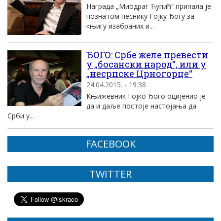
Награда „Миодраг Ћупић“ припала је
познатом песнику Гојку Ђогу за
књигу изабраних и...
ЂОГО: Србе желе превести
у „босански народ“, или у
„несрпске Црногорце“
24.04.2015. - 19:38
Књижевник Гојко Ђого оцијенио је
да и даље постоје настојања да
Срби у...
FACEBOOK
TWITTER