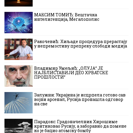
МАКСИМ ТОМИЋ: Вештачка
интелигенција, Мегалополис
Ракочевић: Хиљаде процедура прерастају
у непремостиву препреку слободи медија
Владимир Умељић: „ОЛУЈА“ ЈЕ
НАЈБЛИСТАВИЈИ ДЕО ХРВАТСКЕ
ПРОШЛОСТИ“
Залужни: Украјина је исцрпела готово сав
војни арсенал, Русија пронашла одговор
на све
Парадокс: Градоначелник Хирошиме
критиковао Русију, а заборавио да помене
ко је бацио атомску бомбу