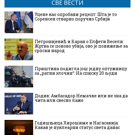
СВЕ ВЕСТИ
Уцене као опробани рецепт: Шта је то
Соренсен стварно поручио Србији
Петронијевић и Каран о Елфети Весели:
Жртва се поново убија, ово је понижење за
српски народ
Приштина подигла још једну оптужницу
за „ратни злочин“: На списку 20 људи
Додик: Амбасадор Немачке или не зна да
чита или свесно лаже
Годишњица Хирошиме и Нагасакија:
Какав је нуклеарни статус света данас