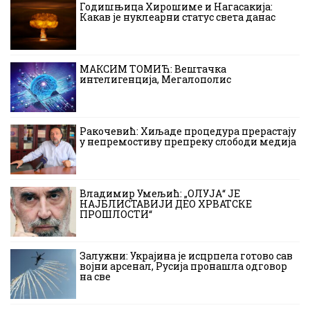
Годишњица Хирошиме и Нагасакија:
Какав је нуклеарни статус света данас
МАКСИМ ТОМИЋ: Вештачка
интелигенција, Мегалополис
Ракочевић: Хиљаде процедура прерастају
у непремостиву препреку слободи медија
Владимир Умељић: „ОЛУЈА“ ЈЕ
НАЈБЛИСТАВИЈИ ДЕО ХРВАТСКЕ
ПРОШЛОСТИ“
Залужни: Украјина је исцрпела готово сав
војни арсенал, Русија пронашла одговор
на све