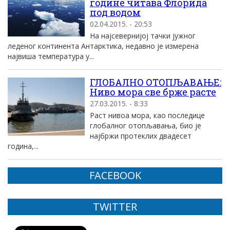
године читава Флорида
под водом
02.04.2015. - 20:53
На најсевернијој тачки јужног
леденог континента Антарктика, недавно је измерена
највиша температура у...
ГЛОБАЛНО ОТОПЉАВАЊЕ:
Ниво мора све брже расте
27.03.2015. - 8:33
Раст нивоа мора, као последице
глобалног отопљавања, био је
најбржи протеклих двадесет
година,...
FACEBOOK
TWITTER