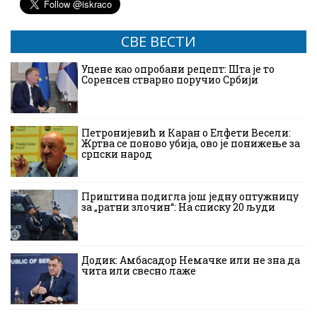
СВЕ ВЕСТИ
Уцене као опробани рецепт: Шта је то
Соренсен стварно поручио Србији
Петронијевић и Каран о Елфети Весели:
Жртва се поново убија, ово је понижење за
српски народ
Приштина подигла још једну оптужницу
за „ратни злочин“: На списку 20 људи
Додик: Амбасадор Немачке или не зна да
чита или свесно лаже