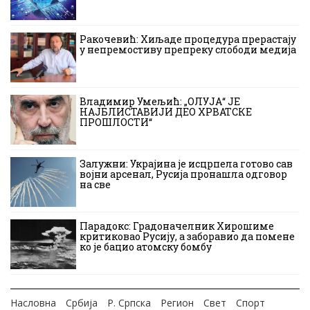
Ракочевић: Хиљаде процедура прерастају
у непремостиву препреку слободи медија
Владимир Умељић: „ОЛУЈА“ ЈЕ
НАЈБЛИСТАВИЈИ ДЕО ХРВАТСКЕ
ПРОШЛОСТИ“
Залужни: Украјина је исцрпела готово сав
војни арсенал, Русија пронашла одговор
на све
Парадокс: Градоначелник Хирошиме
критиковао Русију, а заборавио да помене
ко је бацио атомску бомбу
Насловна
Србија
Р. Српска
Регион
Свет
Спорт