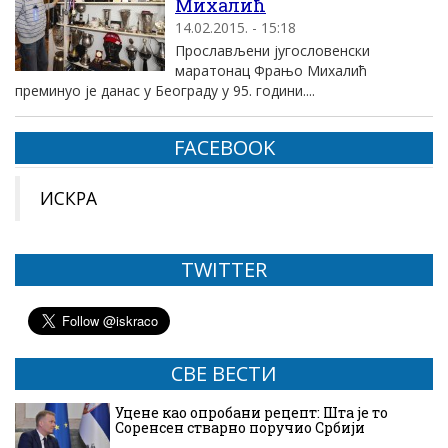
Михалић
14.02.2015. - 15:18
Прослављени југословенски
маратонац Фрањо Михалић
преминуо је данас у Београду у 95. години....
FACEBOOK
ИСКРА
TWITTER
СВЕ ВЕСТИ
Уцене као опробани рецепт: Шта је то
Соренсен стварно поручио Србији