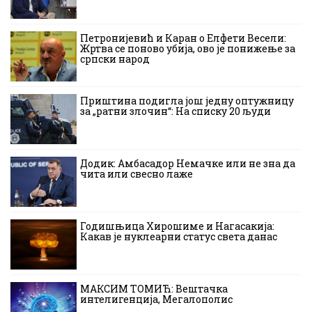
Петронијевић и Каран о Елфети Весели:
Жртва се поново убија, ово је понижење за
српски народ
Приштина подигла још једну оптужницу
за „ратни злочин“: На списку 20 људи
Додик: Амбасадор Немачке или не зна да
чита или свесно лаже
Годишњица Хирошиме и Нагасакија:
Какав је нуклеарни статус света данас
МАКСИМ ТОМИЋ: Вештачка
интелигенција, Мегалополис