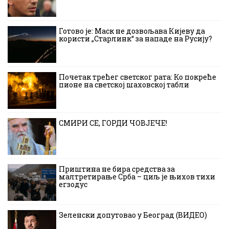
Готово је: Маск не дозвољава Кијеву да
користи „Старлинк“ за нападе на Русију?
Почетак трећег светског рата: Ко покреће
пионе на светској шаховској табли
СМИРИ СЕ, ГОРДИ ЧОВЈЕЧЕ!
Приштина не бира средства за
малтретирање Срба – циљ је њихов тихи
егзодус
Зеленски допутовао у Београд (ВИДЕО)