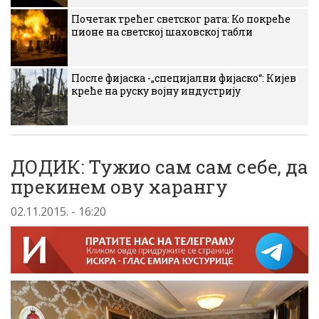
Почетак трећег светског рата: Ко покреће
пионе на светској шаховској табли
После фијаска -„специјални фијаско“: Кијев
креће на руску војну индустрију
ДОДИК: Тужио сам сам себе, да
прекинем ову харангу
02.11.2015. - 16:20