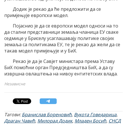
Додик је рекао да ће предложити да се
примјењује европски модел.
Појаснио је да се европски модел односи на то
да стални представници земаља чланица ЕУ сваке
седмице у Бриселу усаглашавају политике својих
земаља са политикама ЕУ, те је рекао да жели да се
такав модел примјењује и у БиХ.
Рекао је да је Савјет министара према Уставу
БиХ помоћни орган Предсједништва БиХ, а да су
извршна овлаштења на нивоу ентитетских влада.
Независне
Тагови:
Бранислав Бореновић
,
Вукота Говедарица
,
Драган Чавић
,
Милорад Додик
,
Младен Босић
,
СНСД