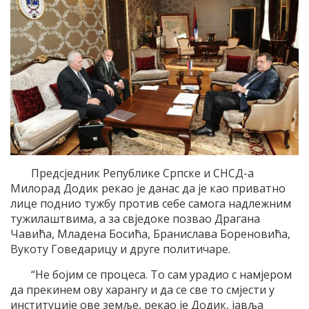
Предсједник Републике Српске и СНСД-а
Милорад Додик рекао је данас да је као приватно
лице поднио тужбу против себе самога надлежним
тужилаштвима, а за свједоке позвао Драгана
Чавића, Младена Босића, Бранислава Бореновића,
Вукоту Говедарицу и друге политичаре.
“Не бојим се процеса. То сам урадио с намјером
да прекинем ову харангу и да се све то смјести у
институције ове земље, рекао је Додик, јавља