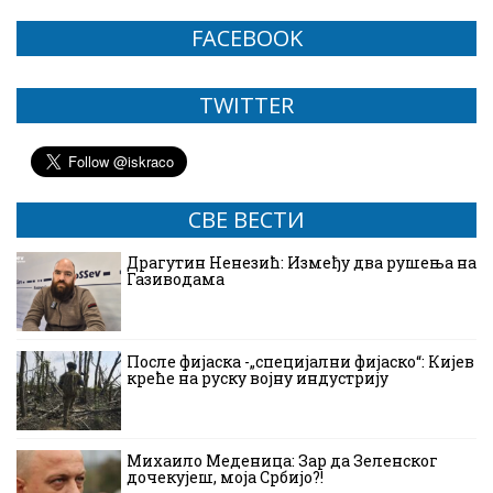
FACEBOOK
TWITTER
СВЕ ВЕСТИ
Драгутин Ненезић: Између два рушења на
Газиводама
После фијаска -„специјални фијаско“: Кијев
креће на руску војну индустрију
Михаило Меденица: Зар да Зеленског
дочекујеш, моја Србијо?!