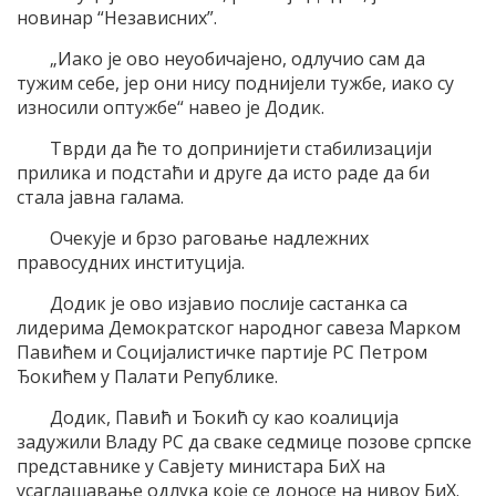
новинар “Независних”.
„Иако је ово неуобичајено, одлучио сам да
тужим себе, јер они нису поднијели тужбе, иако су
износили оптужбе“ навео је Додик.
Тврди да ће то допринијети стабилизацији
прилика и подстаћи и друге да исто раде да би
стала јавна галама.
Очекује и брзо раговање надлежних
правосудних институција.
Додик је ово изјавио послије састанка са
лидерима Демократског народног савеза Марком
Павићем и Социјалистичке партије РС Петром
Ђокићем у Палати Републике.
Додик, Павић и Ђокић су као коалиција
задужили Владу РС да сваке седмице позове српске
представнике у Савјету министара БиХ на
усаглашавање одлука које се доносе на нивоу БиХ.