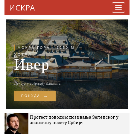
ИСКРА
Навига
Протест поводом позивања Зеленског у
званичну посету Србији