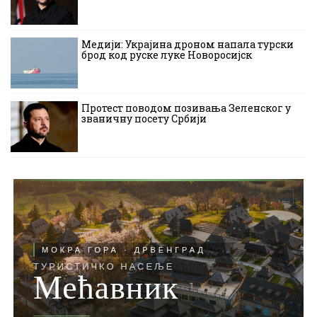
Медији: Украјина дроном напала турски
брод код руске луке Новоросијск
Протест поводом позивања Зеленског у
званичну посету Србији