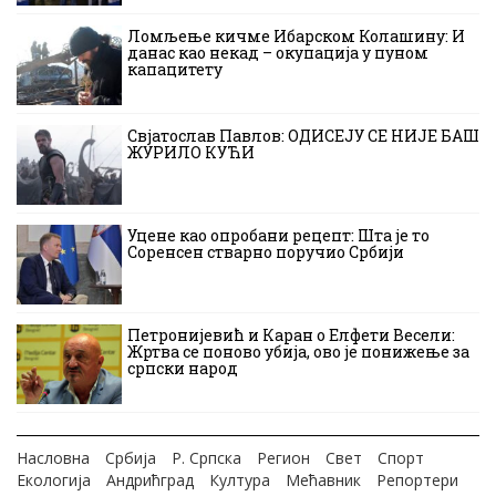
Ломљење кичме Ибарском Колашину: И
данас као некад – окупација у пуном
капацитету
Свјатослав Павлов: ОДИСЕЈУ СЕ НИЈЕ БАШ
ЖУРИЛО КУЋИ
Уцене као опробани рецепт: Шта је то
Соренсен стварно поручио Србији
Петронијевић и Каран о Елфети Весели:
Жртва се поново убија, ово је понижење за
српски народ
Насловна
Србија
Р. Српска
Регион
Свет
Спорт
Екологија
Андрићград
Култура
Мећавник
Репортери