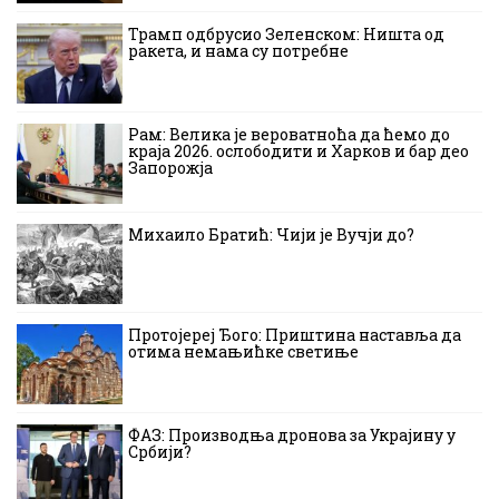
Трамп одбрусио Зеленском: Ништа од
ракета, и нама су потребне
Рам: Велика је вероватноћа да ћемо до
краја 2026. ослободити и Харков и бар део
Запорожја
Михаило Братић: Чији је Вучји до?
Протојереј Ђого: Приштина наставља да
отима немањићке светиње
ФАЗ: Производња дронова за Украјину у
Србији?