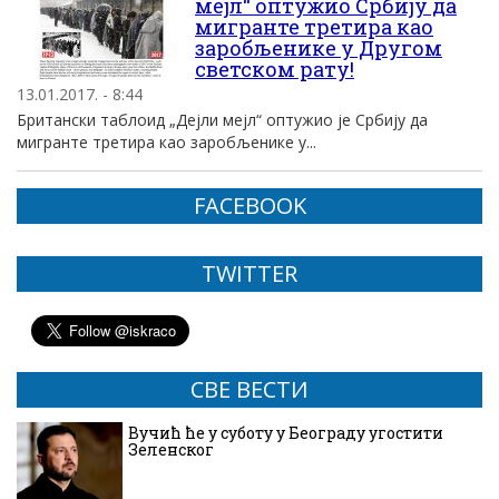
мејл“ оптужио Србију да
мигранте третира као
заробљенике у Другом
светском рату!
13.01.2017. - 8:44
Британски таблоид „Дејли мејл“ оптужио је Србију да
мигранте третира као заробљенике у...
FACEBOOK
TWITTER
СВЕ ВЕСТИ
Вучић ће у суботу у Београду угостити
Зеленског