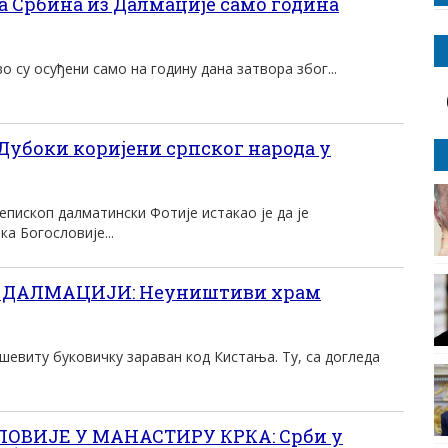
 Србина из Далмације само година
 су осуђени само на годину дана затвора због...
убоки коријени српског народа у
пископ далматински Фотије истакао је да је
а Богословије...
 ДАЛМАЦИЈИ: Неуништиви храм
шевиту буковичку зараван код Кистања. Ту, са догледа
ЛОВИЈЕ У МАНАСТИРУ КРКА: Срби у