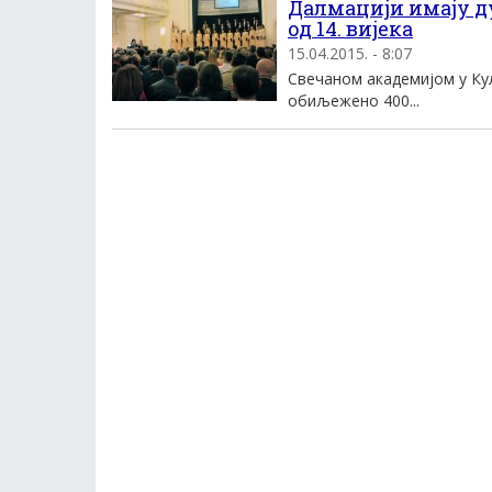
Далмацији имају ду
од 14. вијека
15.04.2015. - 8:07
Свечаном академијом у Ку
обиљежено 400...