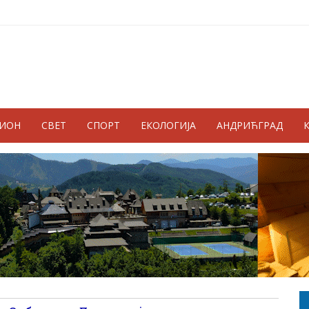
ГИОН
СВЕТ
СПОРТ
ЕКОЛОГИЈА
АНДРИЋГРАД