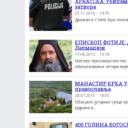
ХРВАТСКА: Убицама
затвора
25.11.2016. - 14:35
Дражан и Стипе Буљ поново
ЕПИСКОП ФОТИЈЕ: Д
Далмацији
17.08.2015. - 15:18
Његово преосвештенство е
обиљежавање четири вијек
МАНАСТИР КРКА У
православља
28.07.2015. - 18:05
Обасјало јутарње сунце кр
Јадрана и...
400 ГОДИНА БОГОС