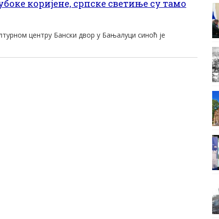
боке коријене, српске светиње су тамо
лтурном центру Бански двор у Бањалуци синоћ је