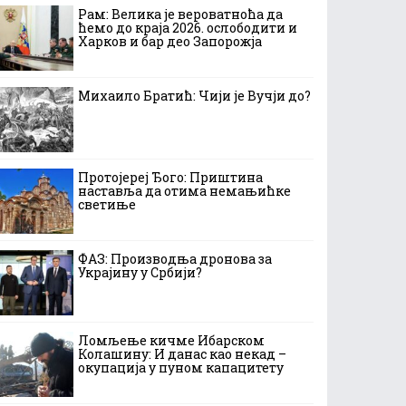
Рам: Велика је вероватноћа да
ћемо до краја 2026. ослободити и
Харков и бар део Запорожја
Михаило Братић: Чији је Вучји до?
Протојереј Ђого: Приштина
наставља да отима немањићке
светиње
ФАЗ: Производња дронова за
Украјину у Србији?
Ломљење кичме Ибарском
Колашину: И данас као некад –
окупација у пуном капацитету