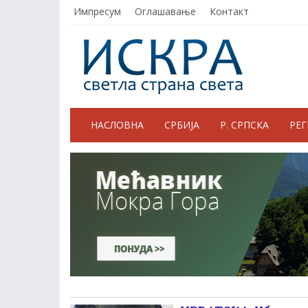
Импресум
Оглашавање
Контакт
НАСЛОВНА
СРБИЈА
Р. СРПСКА
РЕ