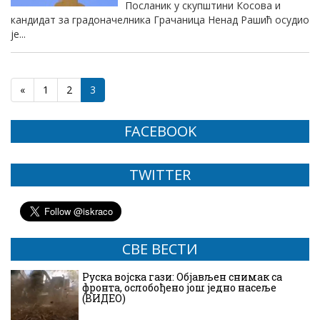
Посланик у скупштини Косова и
кандидат за градоначелника Грачаница Ненад Рашић осудио
је...
«
1
2
3
FACEBOOK
TWITTER
СВЕ ВЕСТИ
Руска војска гази: Објављен снимак са
фронта, ослобођено још једно насеље
(ВИДЕО)