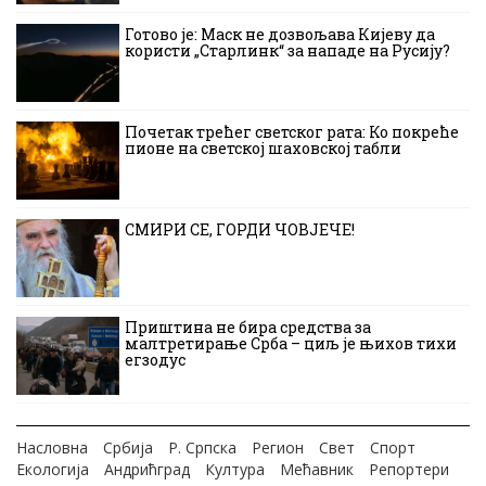
Готово је: Маск не дозвољава Кијеву да
користи „Старлинк“ за нападе на Русију?
Почетак трећег светског рата: Ко покреће
пионе на светској шаховској табли
СМИРИ СЕ, ГОРДИ ЧОВЈЕЧЕ!
Приштина не бира средства за
малтретирање Срба – циљ је њихов тихи
егзодус
Насловна
Србија
Р. Српска
Регион
Свет
Спорт
Екологија
Андрићград
Култура
Мећавник
Репортери