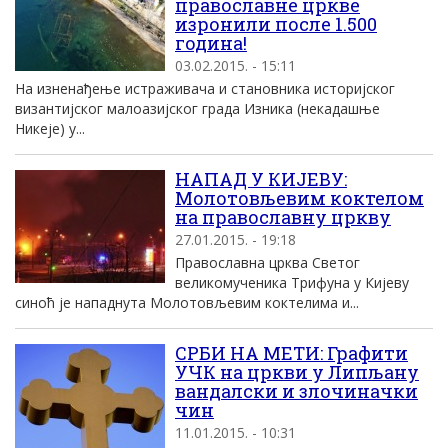
православне цркве
изронили после 1.500
година!
03.02.2015. - 15:11
На изненађење истраживача и становника историјског
византијског малоазијског града Изника (некадашње
Никеје) у...
НАПАД У КИЈЕВУ:
Молотовљевим коктелом
на православну цркву
27.01.2015. - 19:18
Православна црква Светог
великомученика Трифуна у Кијеву
синоћ је нападнута Молотовљевим коктелима и...
СРБИ НА МЕТИ: Графити
УЧК на цркви у Липљану
вандалски и злочиначки
чин
11.01.2015. - 10:31