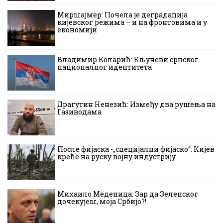
Миршајмер: Почела је деградација
кијевског режима – и на фронтовима и у
економији
Владимир Коларић: Кључеви српског
националног идентитета
Драгутин Ненезић: Између два рушења на
Газиводама
После фијаска -„специјални фијаско“: Кијев
креће на руску војну индустрију
Михаило Меденица: Зар да Зеленског
дочекујеш, моја Србијо?!