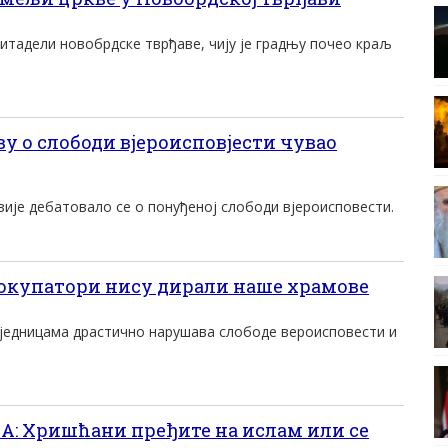
итадели новобрдске тврђаве, чију је градњу почео краљ
у о слободи вјероисповјести чувао
зије дебатовало се о понуђеној слободи вјероисповести.
купатори нису дирали наше храмове
аједницама драстично нарушава слободе вероисповести и
 Хришћани пређите на ислам или се