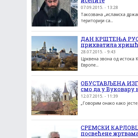
иселите
07.09.2015. - 13:28
Такозвана „исламска држав
територији са...
ДАН КРШТЕЊА РУСА: 
прихватила хришћ
28.07.2015. - 9:43
Црквена звона од истока Ка
Европе...
ОБУСТАВЉЕНА ИЗГ
смо да у Вуковару
12.07.2015. - 11:39
„Говорим онако како јесте,
СРЕМСКИ КАРЛОВЦИ
посвећене жртвама