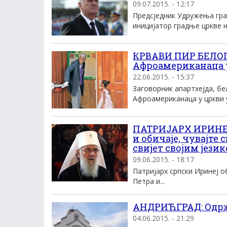
09.07.2015. - 12:17
Предсједник Удружења гра
иницијатор градње цркве н
КРВАВИ ПИР БЕЛОГ
Афроамериканаца у
22.06.2015. - 15:37
Заговорник апартхејда, бе
Афроамериканаца у цркви у.
ПАТРИЈАРХ ИРИНЕЈ
и обичаје, чувајте 
свијет својим јези
09.06.2015. - 18:17
Патријарх српски Иринеј о
Петра и...
АНДРИЋГРАД: Одрж
04.06.2015. - 21:29