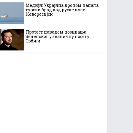
Медији: Украјина дроном напала
турски брод код руске луке
Новоросијск
Протест поводом позивања
Зеленског у званичну посету
Србији