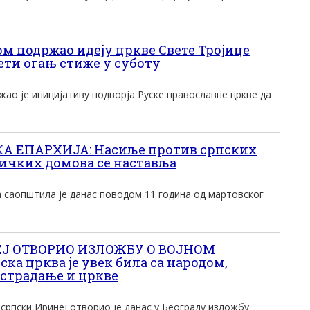
м подржао идеју цркве Свете Тројице
ети огањ стиже у суботу
жао је иницијативу подворја Руске православне цркве да
 ЕПАРХИЈА: Насиље против српских
ичких домова се наставља
а саопштила је данас поводом 11 година од мартовског
Ј ОТВОРИО ИЗЛОЖБУ О ВОЈНОМ
а црква је увек била са народом,
 страдање и цркве
српски Иринеј отворио је данас у Београду изложбу