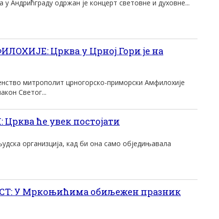
а у Андрићграду одржан је концерт световне и духовне...
ОХИЈЕ: Црква у Црној Гори је на
нство митрополит црногорско-приморски Амфилохије
након Светог...
Црква ће увек постојати
људска организција, кад би она само обједињавала
Т: У Мркоњићима обиљежен празник