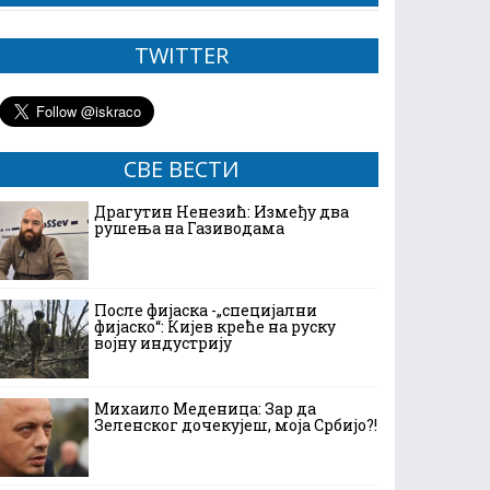
TWITTER
СВЕ ВЕСТИ
Драгутин Ненезић: Између два
рушења на Газиводама
После фијаска -„специјални
фијаско“: Кијев креће на руску
војну индустрију
Михаило Меденица: Зар да
Зеленског дочекујеш, моја Србијо?!