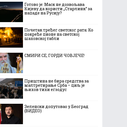
Готово је: Маск не дозвољава
Кијеву да користи „Старлинк“ за
нападе на Русију?
Почетак трећег светског рата: Ко
покреће пионе на светској
шаховској табли
СМИРИ СЕ, ГОРДИ ЧОВЈЕЧЕ!
Приштина не бира средства за
малтретирање Срба – циљ је
њихов тихи егзодус
Зеленски допутовао у Београд
(ВИДЕО)