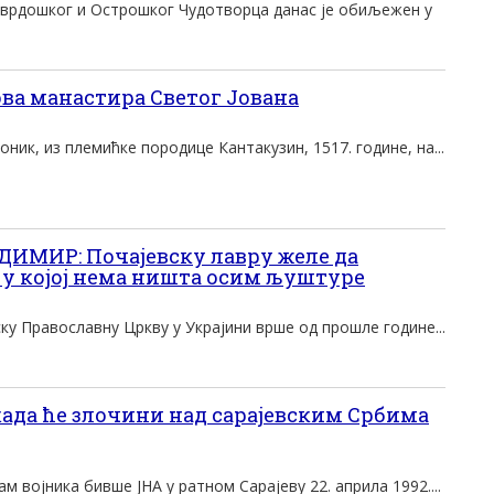
Тврдошког и Острошког Чудотворца данас је обиљежен у
ва манастира Светог Јована
оник, из племићке породице Кантакузин, 1517. године, на...
МИР: Почајевску лавру желе да
 у којој нема ништа осим љуштуре
ску Православну Цркву у Украјини врше од прошле године...
ада ће злочини над сарајевским Србима
 војника бивше ЈНА у ратном Сарајеву 22. априла 1992....