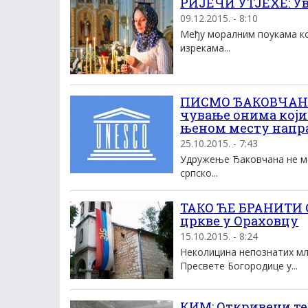
РИЈЕЧИ УТЈЕХЕ: Ув
09.12.2015. - 8:10
Међу моралним поукама ко
изрекама...
ПИСМО ЂАКОВЧАНА 
чување онима који 
њеном месту напр
25.10.2015. - 7:43
Удружење Ђаковчана не мо
српско...
ТАКО ЋЕ БРАНИТИ 
цркве у Ораховцу
15.10.2015. - 8:24
Неколицина непознатих мл
Пресвете Богородице у...
КИМ: Откривени те