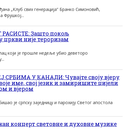
ђана „Клуб свих генерација“ Бранко Симоновић,
а Фрушкој...
 РАСИСТЕ: Зашто покољ
 цркви није тероризам
лац који је прошле недеље убио деветоро
..
 СРБИМА У КАНАДИ: Чувајте своју вјеру
своје име, свој језик и замиришите цијели
ком и вјером
бишао је српску заједницу и парохију Светог апостола
ан концерт световне и духовне музике