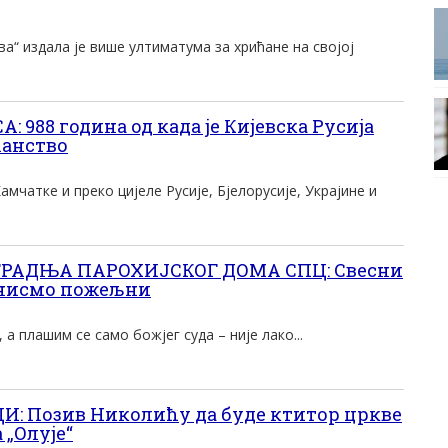
а“ издала је више ултиматума за хрићане на својој
988 година од када је Кијевска Русија
анство
мчатке и преко цијеле Русије, Бјелорусије, Украјине и
РАДЊА ПАРОХИЈСКОГ ДОМА СПЦ: Свесни
 нисмо пожељни
 а плашим се само божјег суда – није лако...
: Позив Николићу да буде ктитор цркве
 „Олује“