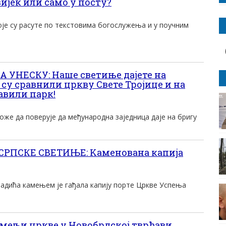
ијек или само у посту?
је су расуте по текстовима богослужења и у поучним
УНЕСКУ: Наше светиње дајете на
су сравнили цркву Свете Тројице и на
авили парк!
же да поверује да међународна заједница даје на бригу
СРПСКЕ СВЕТИЊЕ: Kаменована капија
адића камењем је гађала капију порте Цркве Успења
мељи цркве у Новобрдској тврђави