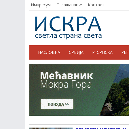
Импресум
Оглашавање
Контакт
НАСЛОВНА
СРБИЈА
Р. СРПСКА
РЕ