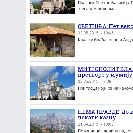
Празник Светог Василија 
његовом родном...
СВЕТИЊА: Пет веко
03.05.2015. - 10:45
Када су браћа Јован и Андр
МИТРОПОЛИТ ВЛАДИ
претворе у мумију
03.05.2015. - 8:38
Притисци који се на канон
НЕМА ПРАВДЕ: До к
чекати казну
21.04.2015. - 19:08
Починиоци злочина над осам