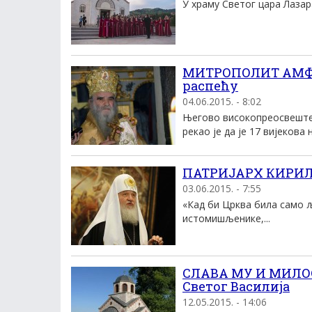
У храму Светог цара Лазар
МИТРОПОЛИТ АМФИЛ
распећу
04.06.2015. - 8:02
Његово високопреосвеште
рекао је да је 17 вијекова 
ПАТРИЈАРХ КИРИЛ: 
03.06.2015. - 7:55
«Кад би Црква била само 
истомишљенике,...
СЛАВА МУ И МИЛОС
Светог Василија
12.05.2015. - 14:06