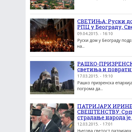
СВЕТИЊА: Руски до
РПЦ у Београду, Св
09.04.2015. - 16:10
Руски дом у Београду подр
на...
РАШКО-ПРИЗРЕНСКА
светиња и повратн
17.03.2015. - 19:10
Рашко призренска епархиј
погрома да...
ПАТРИЈАРХ ИРИНЕ
СВЕШТЕНСТВУ: Српск
страдање народа је
12.03.2015. - 17:01
Његова светост патријарх 