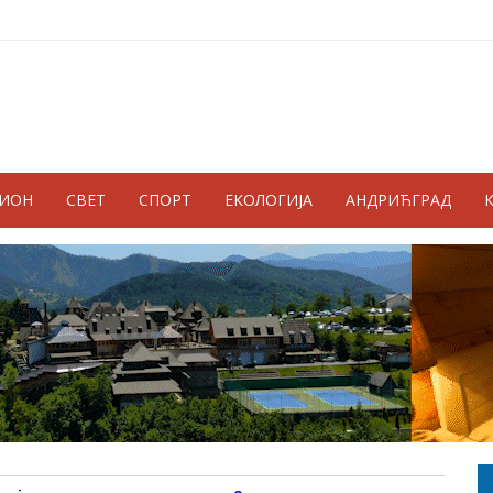
ГИОН
СВЕТ
СПОРТ
ЕКОЛОГИЈА
АНДРИЋГРАД