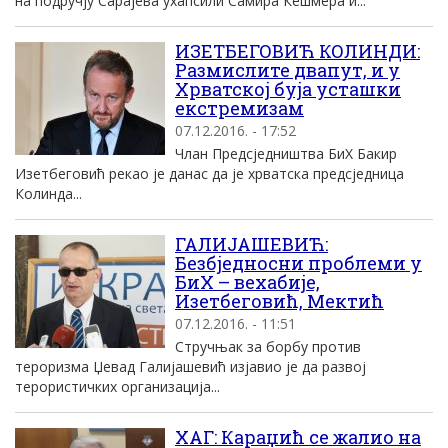
на подручју Сарајева ухапсили Самира Кешмера и...
ИЗЕТБЕГОВИЋ КОЛИНДИ:
Размислите двапут, и у
Хрватској буја усташки
екстремизам
07.12.2016. - 17:52
Члан Предсједништва БиХ Бакир
Изетбеговић рекао је данас да је хрватска предсједница
Колинда...
ГАЛИЈАШЕВИЋ:
Безбједносни проблеми у
БиХ – вехабије,
Изетбеговић, Мектић
07.12.2016. - 11:51
Стручњак за борбу против
тероризма Џевад Галијашевић изјавио је да развој
терористичких организација...
ХАГ: Караџић се жалио на