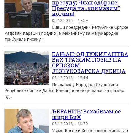
пресуду; Члан одбране:
Пресуда на „климавим“
ногама!
05.12.2016. - 17:59
Бивши предсједник Републике Српске
Радован Караџић поднио је Механизму за међународне
трибунале писану...
БАЊАЦ: ОД ТУЖИЛАШТВА
БиХ ТРАЖИМ ПОЗИВ НА
СРПСКОМ
ЈЕЗКУКОЗАРСКА ДУБИЦА
05.12.2016. - 13:14
Посланик у Народној Скупштини
Републике Српске Дарко Бањац поново је данас затражио
од...
ЋЕРАНИЋ: Вехабизам се
шири БиХ
05.12.2016. - 10:39
У име Босне и Херцеговине министар