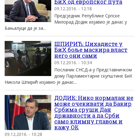
БиХ од европског пута
09.12.2016. - 12:18
Предсједник Републике Српске
Милорад Додик изјавио је данас у
Бањалуци да је за...
ШПИРИЋ: Џихадисте у
БиХ боље маскира власт
него они сами
09.12.2016. - 10:34
Посланик СНСД-а у Представничком
дому Парламентарне скупштине БиХ
Никола Шпирић изјавио је данас...
ДОДИК: Нико нормалан не
може очекивати да Бакир
Србима сруши Дан
државности а да Срби
само климну главом и
кажу ОК
09.12.2016. - 10:28