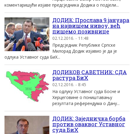
коментаришући изјаве предсједника Додика о подјели...
ДОДИК: Прослава 9.јануара
на највишем нивоу, већ
пишемо позивнице
02.12.2016. - 11:48
Предсједник Републике Српске
Милорад Додик изјавио је да је
одлука Уставног суда БиХ...
ДОДИКОВ САВЕТНИК: СДА
растура БиХ
02.12.2016. - 8:45
На одлуку Уставног суда Босне и
Херцеговине о поништавању
резултата референдума о Дану...
ДОДИК: Заједничка борба
против оваквог Уставног
суда БиХ