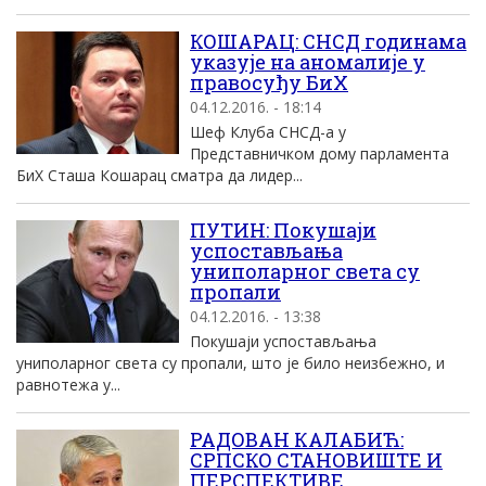
КОШАРАЦ: СНСД годинама
указује на аномалије у
правосуђу БиХ
04.12.2016. - 18:14
Шеф Клуба СНСД-а у
Представничком дому парламента
БиХ Сташа Кошарац сматра да лидер...
ПУТИН: Покушаји
успостављања
униполарног света су
пропали
04.12.2016. - 13:38
Покушаји успостављања
униполарног света су пропали, што је било неизбежно, и
равнотежа у...
РАДОВАН КАЛАБИЋ:
СРПСКО СТАНОВИШТЕ И
ПЕРСПЕКТИВЕ