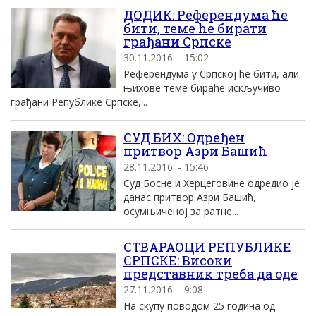
ДОДИК: Референдума ће
бити, теме ће бирати
грађани Српске
30.11.2016. - 15:02
Референдума у Српској ће бити, али
њихове теме бираће искључиво
грађани Републике Српске,...
СУД БИХ: Одређен
притвор Азри Башић
28.11.2016. - 15:46
Суд Босне и Херцеговине одредио је
данас притвор Азри Башић,
осумњиченој за ратне...
СТВАРАОЦИ РЕПУБЛИКЕ
СРПСКЕ: Високи
представник треба да оде
27.11.2016. - 9:08
На скупу поводом 25 година од