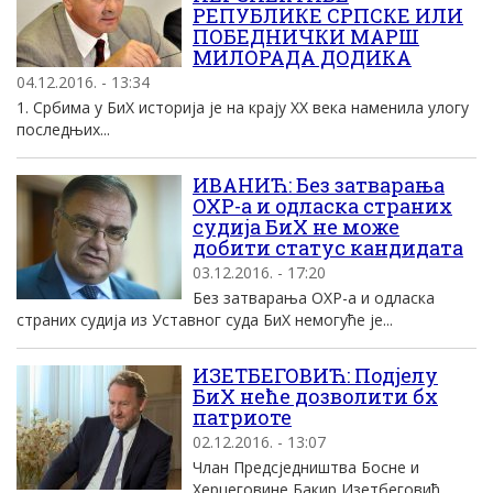
РЕПУБЛИКЕ СРПСКЕ ИЛИ
ПОБЕДНИЧКИ МАРШ
МИЛОРАДА ДОДИКА
04.12.2016. - 13:34
1. Србима у БиХ историја је на крају XX века наменила улогу
последњих...
ИВАНИЋ: Без затварања
ОХР-а и одласка страних
судија БиХ не може
добити статус кандидата
03.12.2016. - 17:20
Без затварања ОХР-а и одласка
страних судија из Уставног суда БиХ немогуће је...
ИЗЕТБЕГОВИЋ: Подјелу
БиХ неће дозволити бх
патриоте
02.12.2016. - 13:07
Члан Предсједништва Босне и
Херцеговине Бакир Изетбеговић,