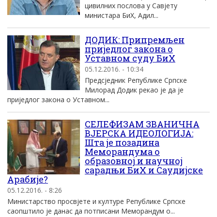
цивилних послова у Савјету
министара БиХ, Адил...
ДОДИК: Припремљен
приједлог закона о
Уставном суду БиХ
05.12.2016. - 10:34
Предсједник Републике Српске
Милорад Додик рекао је да је
приједлог закона о Уставном...
СЕЛЕФИЗАМ ЗВАНИЧНА
ВЈЕРСКА ИДЕОЛОГИЈА:
Шта је позадина
Меморандума о
образовној и научној
сарадњи БиХ и Саудијске
Арабије?
05.12.2016. - 8:26
Министарство просвјете и културе Републике Српске
саопштило је данас да потписани Меморандум о...