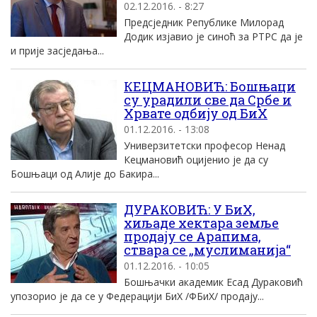
02.12.2016. - 8:27
Предсједник Републике Милорад
Додик изјавио је синоћ за РТРС да је
и прије засједања...
КЕЦМАНОВИЋ: Бошњаци
су урадили све да Србе и
Хрвате одбију од БиХ
01.12.2016. - 13:08
Универзитетски професор Ненад
Кецмановић оцијенио је да су
Бошњаци од Алије до Бакира...
ДУРАКОВИЋ: У БиХ,
хиљаде хектара земље
продају се Арапима,
ствара се „муслиманија“
01.12.2016. - 10:05
Бошњачки академик Есад Дураковић
упозорио је да се у Федерацији БиХ /ФБиХ/ продају...