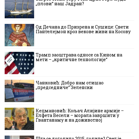
„плови“ наш Јадран?
Од Дечана до Призрена и Сушице: Свети
Пантелејмон кроз векове живи на Косову
Трамп заоштрава односе са Кином на
мети – „критичне технологије“
Чанковић: Добро нам отишао
„председниче“ Зеленски
Кецмановић: Кољач Алијине армије –
Елфета Весели – морала завршити у
Гвантанаму и на доживотној
Шта се догодило 2015. године? Свет је