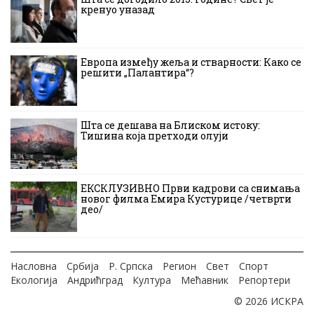
кренуо уназад
Европа између жеља и стварности: Како се
решити „Палантира“?
Шта се дешава на Блиском истоку:
Тишина која претходи олуји
ЕКСКЛУЗИВНО Први кадрови са снимања
новог филма Емира Кустурице /четврти
део/
Насловна
Србија
Р. Српска
Регион
Свет
Спорт
Екологија
Андрићград
Култура
Мећавник
Репортери
© 2026 ИСКРА