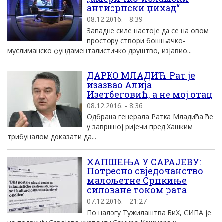
антисрпски џихад“
08.12.2016. - 8:39
Западне силе настоје да се на овом
простору створи бошњачко-
муслиманско фундаменталистичко друштво, изјавио...
ДАРКО МЛАДИЋ: Рат је
изазвао Алија
Изетбеговић, а не мој отац
08.12.2016. - 8:36
Одбрана генерала Ратка Младића ће
у завршној ријечи пред Хашким
трибуналом доказати да...
ХАПШЕЊА У САРАЈЕВУ:
Потресно свједочанство
малољетне Српкиње
силоване током рата
07.12.2016. - 21:27
По налогу Тужилаштва БиХ, СИПА је