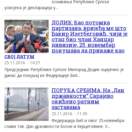
оснивања Републике Српске
усвојена је декларација у...
ДОДИК: Као потомка
партизана, вријеђа ме што
Бакир Изетбеговић, чији је
отац био члан Ханџар
дивизије, 25. новембар
покушава да прикаже као
свој датум
25.11.2016. - 14:37
Предсједник Републике Српске Милорад Додик оцијенио је
данас да покушај из Федерације БиХ...
ПОРУКА СРБИМА: На „Дан
државности“ Сарајево
окићено ратним
заставама
25.11.2016. - 11:39
Федерација БиХ и овог 25.новембра
слави тзв. Дан државности Босне и Херцеговине. У...