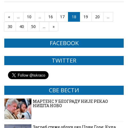
«
...
10
...
16
17
18
19
20
...
30
40
50
...
»
FACEBOOK
TWITTER
СВЕ ВЕСТИ
МАРТЕНС У БЕОГРАДУ НИЈЕ РЕКАО
НИШТА НОВО
Загреб стеже обруч око Црне Горе: Куда