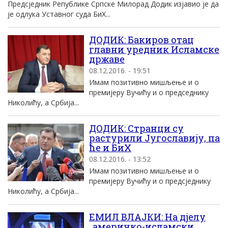
Предсједник Републике Српске Милорад Додик изјавио је да
је одлука Уставног суда БиХ...
ДОДИК: Бакиров отац
главни уредник Исламске
државе
08.12.2016. - 19:51
Имам позитивно мишљење и о
премијеру Вучићу и о председнику
Николићу, а Србија...
ДОДИК: Странци су
растурили Југославију, па
ће и БиХ
08.12.2016. - 13:52
Имам позитивно мишљење и о
премијеру Вучићу и о предсједнику
Николићу, а Србија...
ЕМИЛ ВЛАЈКИ: На дјелу
„америчко-исламски