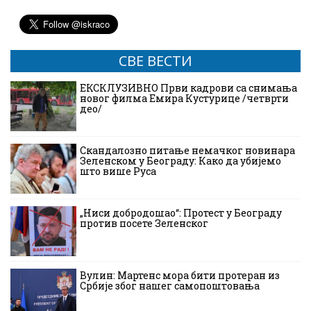
СВЕ ВЕСТИ
ЕКСКЛУЗИВНО Први кадрови са снимања
новог филма Емира Кустурице /четврти
део/
Скандалозно питање немачког новинара
Зеленском у Београду: Како да убијемо
што више Руса
„Ниси добродошао“: Протест у Београду
против посете Зеленског
Вулин: Мартенс мора бити протеран из
Србије због нашег самопоштовања