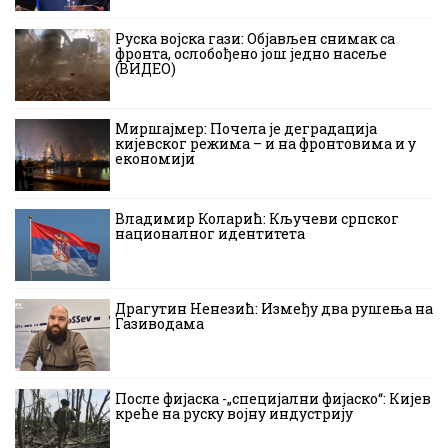
Руска војска гази: Објављен снимак са
фронта, ослобођено још једно насеље
(ВИДЕО)
Миршајмер: Почела је деградација
кијевског режима – и на фронтовима и у
економији
Владимир Коларић: Кључеви српског
националног идентитета
Драгутин Ненезић: Између два рушења на
Газиводама
После фијаска -„специјални фијаско“: Кијев
креће на руску војну индустрију