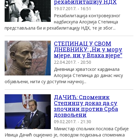
рехабилитацију НДХ
19.07.2017. - 16:51
Рехабилитација контроверзног
надбискупа Алојзија Степинца
представљала би и рехабилитацију НДХ, те је због...
СТЕПИНАЦ У СВОМ
ДНЕВНИКУ: „Ни у мору
мјере, ни у Влаха вјере“
22.04.2017. - 20:50
Дневници хрватског кардинала
Алојзија Степинца до данас нису
објављени, нити су доступни научној...
ДАЧИЋ: Споменик
Степинцу доказ да су
злочини против Срба
дозвољени
09.02.2017. - 21:30
Министар спољних послова Србије
Ивица Дачић оцијенио је, поводом подизања споменика