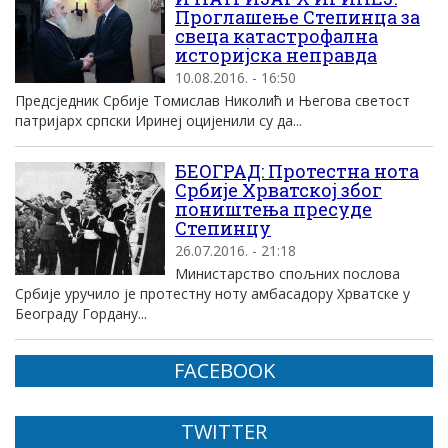
Проглашење Степинца за
свеца катастрофална
историјска неправда
10.08.2016. - 16:50
Предсједник Србије Томислав Николић и Његова светост
патријарх српски Иринеј оцијенили су да...
БЕОГРАД: Протестна нота
Србије Хрватској због
поништења пресуде
Степинцу
26.07.2016. - 21:18
Министарство спољних послова
Србије уручило је протестну ноту амбасадору Хрватске у
Београду Гордану...
FACEBOOK
TWITTER