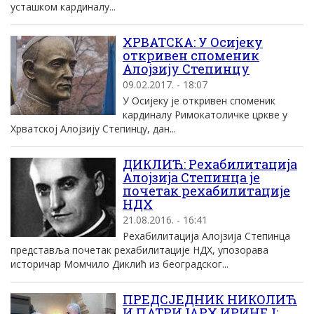
усташком кардиналу...
ХРВАТСКА: У Осијеку
откривен споменик
Алојзију Степинцу
09.02.2017. - 18:07
У Осијеку је откривен споменик
кардиналу Римокатоличке цркве у
Хрватској Алојзију Степинцу, дан...
ДИКЛИЋ: Рехабилитација
Алојзија Степинца је
почетак рехабилитације
НДХ
21.08.2016. - 16:41
Рехабилитациjа Aлоjзиjа Степинца
представља почетак рехабилитациjе НДХ, упозорава
историчар Mомчило Диклић из београдског...
ПРЕДСЈЕДНИК НИКОЛИЋ
И ПАТРИЈАРХ ИРИНЕЈ: