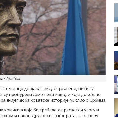
то: Sputnik
 Степинца до данас нису објављени, нити су
ост су процурели само неки изводи који довољно
мрачнијег доба хрватске историје мислио о Србима.
омисија која би требало да расветли улогу и
током и након Другог светског рата, на основу