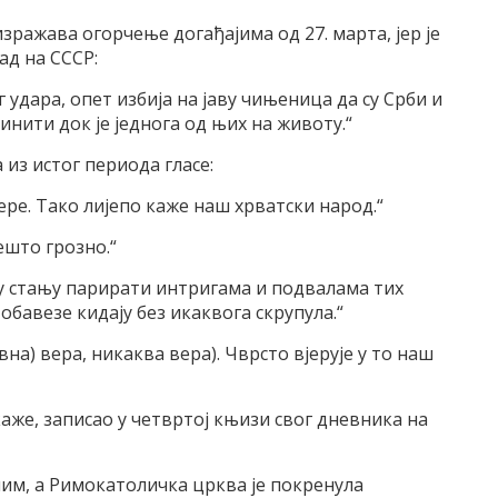
зражава огорчење догађајима од 27. марта, јер је
ад на СССР:
г удара, опет избија на јаву чињеница да су Срби и
динити док је једнога од њих на животу.“
из истог периода гласе:
јере. Тако лијепо каже наш хрватски народ.“
ешто грозно.“
г у стању парирати интригама и подвалама тих
 обавезе кидају без икаквога скрупула.“
лавна) вера, никаква вера). Чврсто вјерује у то наш
аже, записао у четвртој књизи свог дневника на
ним, а Римокатоличка црква је покренула