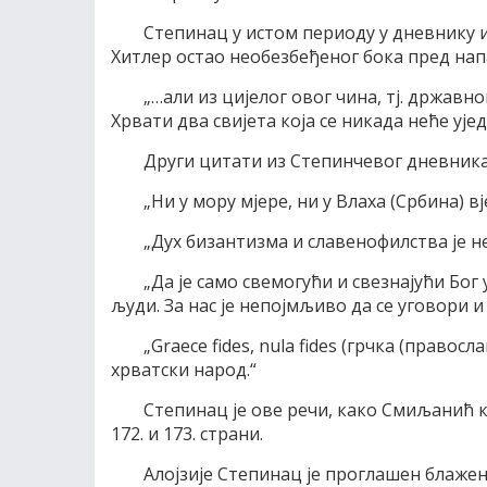
Степинац у истом периоду у дневнику и
Хитлер остао необезбеђеног бока пред нап
„…али из цијелог овог чина, тј. државно
Хрвати два свијета која се никада неће ује
Други цитати из Степинчевог дневника 
„Ни у мору мјере, ни у Влаха (Србина) в
„Дух бизантизма и славенофилства је н
„Да је само свемогући и свезнајући Бо
људи. За нас је непојмљиво да се уговори и
„Graеce fides, nula fides (грчка (правос
хрватски народ.“
Степинац је ове речи, како Смиљанић к
172. и 173. страни.
Алојзије Степинац је проглашен блаже