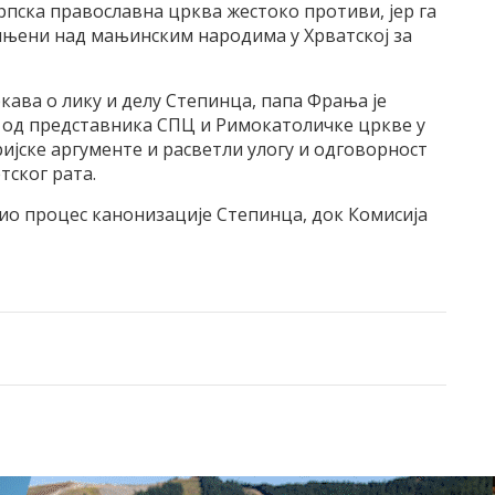
рпска православна црква жестоко противи, јер га
чињени над мањинским народима у Хрватској за
кава о лику и делу Степинца, папа Фрања је
од представника СПЦ и Римокатоличке цркве у
ријске аргументе и расветли улогу и одговорност
тског рата.
ио процес канонизације Степинца, док Комисија