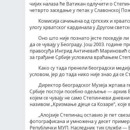
чијих налаза ће Ватикан одлучити о Степи
четврто заседање у петак у Славонској Пож
Комисија сачињена од српских и хрватс
улогу хрватског кардинала у Другом светск
Оно што није познато јесте поседује ли
да се чувају у Београду. Још 2003. године 
правосуђа Ингрид Античевић Мариновић с
за грађане Србије условила враћањем Степ
Како су тада пренели београдски медиј
условом, јер до тада нико није знао да се
Директор београдског Музеја жртава 
Србије постоји посебно одељење — архив 
којем се чувају не само Степинчеви дневни
називом „Кризмање дјеце са Козаре“, које 
„Алојзије Степинац оставио је пет свез
фотографисана и умножена у десет примерака
Републички МУП. Наследник тих служби — 