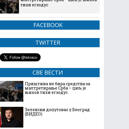
тихи егзодус
FACEBOOK
TWITTER
СВЕ ВЕСТИ
Приштина не бира средства за
малтретирање Срба – циљ је
њихов тихи егзодус
Зеленски допутовао у Београд
(ВИДЕО)