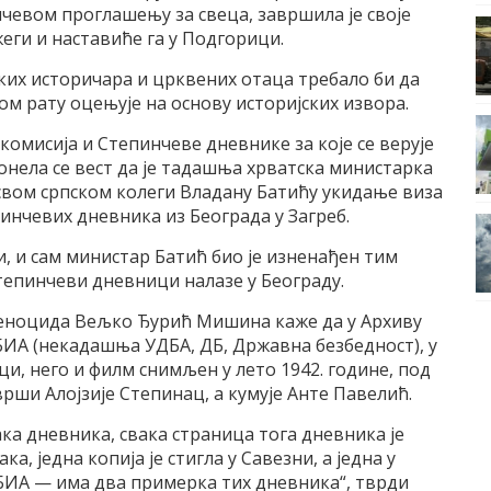
нчевом проглашењу за свеца, завршила је своје
еги и наставиће га у Подгорици.
ких историчара и црквених отаца требало би да
ом рату оцењује на основу историјских извора.
 комисија и Степинчеве дневнике за које се верује
пронела се вест да је тадашња хрватска министарка
вом српском колеги Владану Батићу укидање виза
инчевих дневника из Београда у Загреб.
и, и сам министар Батић био је изненађен тим
 Степинчеви дневници налазе у Београду.
геноцида Вељко Ђурић Мишина каже да у Архиву
БИА (некадашња УДБА, ДБ, Државна безбедност), у
ци, него и филм снимљен у лето 1942. године, под
врши Алојзије Степинац, а кумује Анте Павелић.
ака дневника, свака страница тога дневника је
, једна копија је стигла у Савезни, а једна у
БИА — има два примерка тих дневника“, тврди