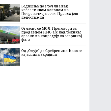
Годишњица злочина над
избегличком колоном на
Петровачкој цести: Правда још
недостижна
Огласио се МОЛ: Преговори са
продавцем НИС-а и надлежним
органима напредују ка завршној
фази
Од „Олује“ до Сребренице: Како се
изјаснила Украјина