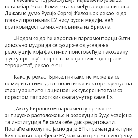
новембар. Члан Комитета за међународна питања
Државнe думе Русије Сергеј Железњак рекао је да
главни противник ЕУ нису руски медији, већ
кратковидост самих чиновника из Брисела.
„Надам се да ће европски парламентарци бити
довољно мудри да се суздрже од усвајања
резолуције која фактички поистовећује такозвану
’руску претњу‘ са претњом која стиже од стране
терориста“, рекао је он.
Како је рекао, Брисел никако не може да се
помири са тиме да се политички вектор окренуо на
страну заштите националних суверенитета и са
порастом патриотских снага унутар саме ЕУ.
„Ако у Европском парламенту превагне
антируско расположење и резолуција буде усвојена,
та институција ће сама себе дискредитовати.
Постаће апсолутно јасно да је ЕП спреман да испуни
било какво наређење ЕУ, чак и ако је реч о увођењу