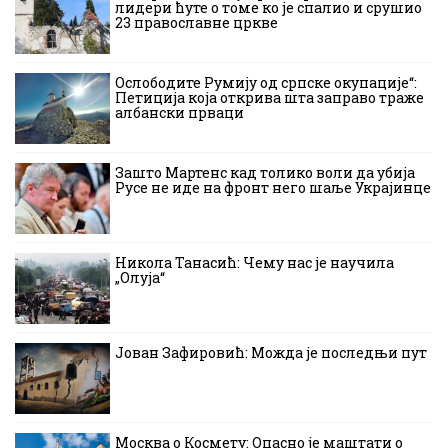
лидери ћуте о томе ко је спалио и срушио
23 православне цркве
Ослободите Румију од српске окупације“:
Петиција која открива шта заправо траже
албански прваци
Зашто Мартенс кад толико воли да убија
Русе не иде на фронт него шаље Украјинце
Никола Танасић: Чему нас је научила
„Олуја“
Јован Зафировић: Можда је последњи пут
Москва о Космету: Опасно је маштати о