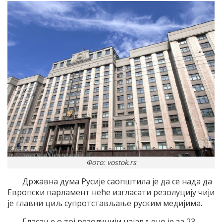
Фото: vostok.rs
Државна дума Русије саопштила је да се нада да
Европски парламент неће изгласати резолуцију чији
је главни циљ супротстављање руским медијима.
Гласање о тој резолуцији најављено је за 23.