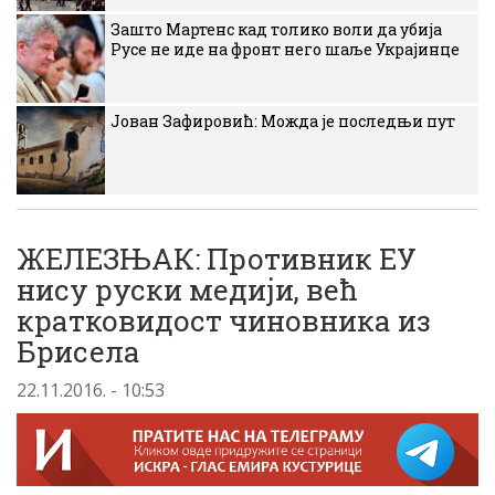
Зашто Мартенс кад толико воли да убија
Русе не иде на фронт него шаље Украјинце
Јован Зафировић: Можда је последњи пут
ЖЕЛЕЗЊАК: Противник ЕУ
нису руски медији, већ
кратковидост чиновника из
Брисела
22.11.2016. - 10:53