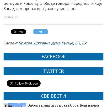
цензуре и кршењу слободе говора – вредности које
Запад сам пропагира“, закључио је он.
vostok.rs
Тагови:
Брисел
,
Државна дума Русије
,
ЕП
,
ЕУ
FACEBOOK
TWITTER
СВЕ ВЕСТИ
Одбор за заштиту права Срба: Бошњачки