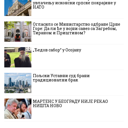
увлачењу исконски српске покрајине у
НАТО
Огласило се Министарство одбране Црне
Горе: Да ли ће у војни савез са Загребом,
Тираном и Приштином?
„Ђедов сабор“ у Осојану
Пољски Уставни суд брани
традиционални брак
МАРТЕНС У БЕОГРАДУ НИЈЕ РЕКАО
НИШТА НОВО