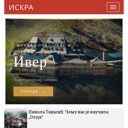
ИСКРА
Навига
Никола Танасић: Чему нас је научила
„Олуја“