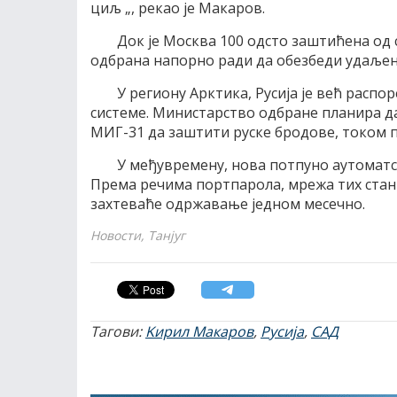
циљ „, рекао jе Mакаров.
Док jе Mосква 100 одсто заштићена од
одбрана напорно ради да обезбеди удаљене
У региону Aрктика, Русиjа jе већ расп
системе. Mинистарство одбране планира д
MИГ-31 да заштити руске бродове, током 
У међувремену, нова потпуно аутоматс
Према речима портпарола, мрежа тих стани
захтеваће одржавање jедном месечно.
Новости, Танјуг
Тагови:
Kирил Mакаров
,
Русија
,
САД