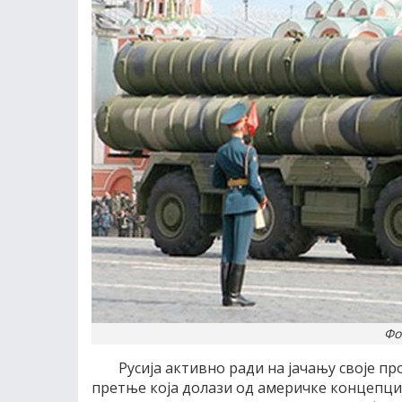
Фо
Русиjа активно ради на jачању своjе 
претње коjа долази од америчке концепциj