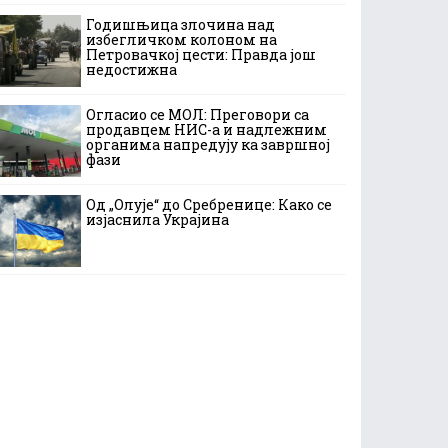
Годишњица злочина над
избегличком колоном на
Петровачкој цести: Правда још
недостижна
Огласио се МОЛ: Преговори са
продавцем НИС-а и надлежним
органима напредују ка завршној
фази
Од „Олује“ до Сребренице: Како се
изјаснила Украјина