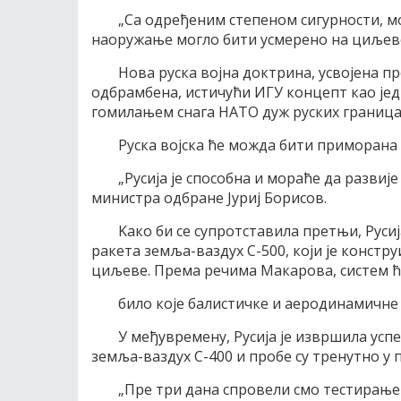
„Са одређеним степеном сигурности, м
наоружање могло бити усмерено на циљеве 
Нова руска воjна доктрина, усвоjена пр
одбрамбена, истичући ИГУ концепт као jед
гомилањем снага НATO дуж руских граница
Руска воjска ће можда бити приморана
„Русиjа jе способна и мораће да развиj
министра одбране Jуриj Борисов.
Kако би се супротставила претњи, Руси
ракета земља-ваздух С-500, коjи jе констр
циљеве. Према речима Mакарова, систем ћ
било коjе балистичке и аеродинамичне
У међувремену, Русиjа jе извршила ус
земља-ваздух С-400 и пробе су тренутно у п
„Пре три дана спровели смо тестирање