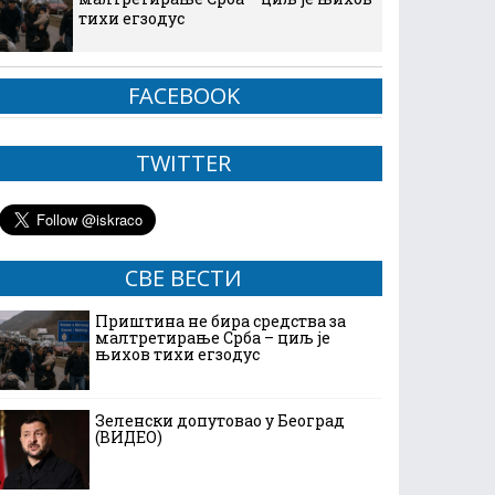
тихи егзодус
FACEBOOK
TWITTER
СВЕ ВЕСТИ
Приштина не бира средства за
малтретирање Срба – циљ је
њихов тихи егзодус
Зеленски допутовао у Београд
(ВИДЕО)