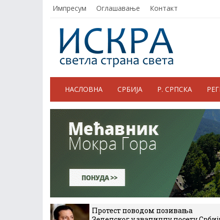
Импресум
Оглашавање
Контакт
НАСЛОВНА
СРБИЈА
Р. СРПСКА
РЕ
Протест поводом позивања
Зеленског у званичну посету Србиј