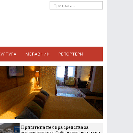
КУЛТУРА
МЕЋАВНИК
РЕПОРТЕРИ
Приштина не бира средства за
малтретирање Срба – циљ је њихов