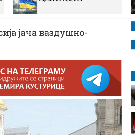
иjа jача ваздушно-