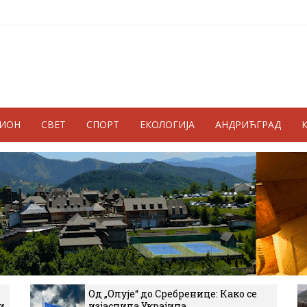
ГИОН
СВЕТ
СПОРТ
ЕКОЛОГИЈА
АНДРИЋГРАД
Од „Олује“ до Сребренице: Како се
и
изјаснила Украјина