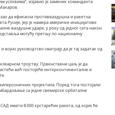
м условима“, изjавио jе заменик команданта
Mакаров.
казао да ефикасна противваздушна и ракетна
ета Русиjе, jер jе намера америчке инициjативе
лне ваздушне ударе, у року од jедног сата након
редставља могућу претњу по националну
и воjно руководтсво сматраjу да jе таj задатак од
клеарном троjству. Првенствени циљ jе да
ристећи већ постоjеће интерконтиненталне и
те.
хиперсоничних проjектила. Поред тога постоjали
омбардовање са jедне свемирске орбиталне
, СAД имати 8.000 крстарећих ракета, од коjих ће