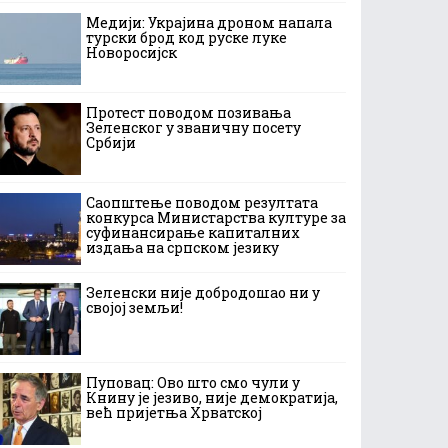
Медији: Украјина дроном напала
турски брод код руске луке
Новоросијск
Протест поводом позивања
Зеленског у званичну посету
Србији
Саопштење поводом резултата
конкурса Министарства културе за
суфинансирање капиталних
издања на српском језику
Зеленски није добродошао ни у
својој земљи!
Пуповац: Ово што смо чули у
Книну је језиво, није демократија,
већ пријетња Хрватској