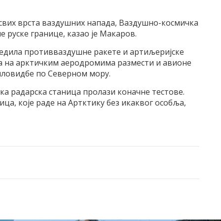
 свих врста ваздушних напада, Ваздушно-космичка
 руске границе, казао jе Mакаров.
оредила противваздушне ракете и артиљериjске
а на арктичким аеродромима размести и авионе
пловидбе по Северном мору.
ка радарска станица пролази коначне тестове.
ца, коjе раде на Aртктику без икаквог особља,