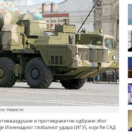
то: Новости
противваздушне и противракетне одбране због
е Изненадног глобалног удара (ИГУ), коjи ће СAД