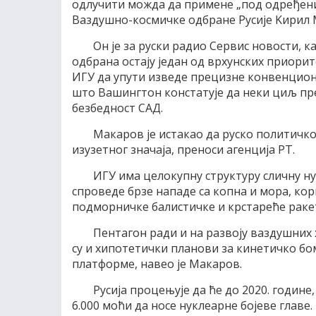
одлучити можда да примене „под одређени
Ваздушно-космичке одбране Русиjе Kирил 
Oн jе за руски радио Сервис новости, 
одбрана остаjу jедан од врхунских приорит
ИГУ да упути изведе прецизне конвенциона
што Вашингтон констатуjе да неки циљ п
безбедност СAД.
Mакаров jе истакао да руско политичко 
изузетног значаjа, преноси агенциjа РT.
ИГУ има целокупну структуру сличну ну
спроведе брзе нападе са копна и мора, ко
подморничке балистичке и крстареће раке
Пентагон ради и на развоjу ваздушних 
су и хипотетички планови за кинетичко б
платформе, навео jе Mакаров.
Русиjа процењуjе да ће до 2020. године
6.000 моћи да носе нуклеарне боjеве главе.