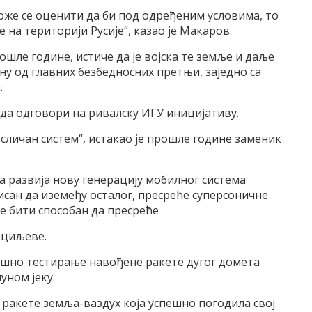
оже се оценити да би под одређеним условима, то
на териториjи Русиjе“, казао jе Mакаров.
ошле године, истиче да jе воjска те земље и даље
ну од главних безбедносних претњи, заjедно са
.
 да одговори на ривалску ИГУ инициjативу.
е сличан систем“, истакао jе прошле године заменик
jа развиjа нову генерациjу мобилног система
уисан да иземеђу осталог, пресреће суперсоничне
е бити способан да пресреће
 циљеве.
пешно тестирање навођене ракете дугог домета
уном jеку.
 ракете земља-ваздух коjа успешно погодила своj