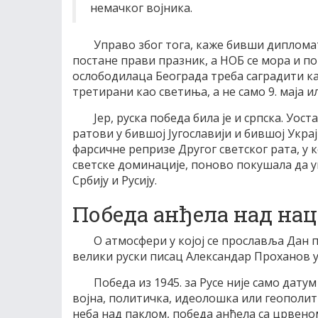
немачког војника.
Управо због тога, каже бивши дипломат
постане прави празник, а НОБ се мора и 
ослободилаца Београда треба саградити ка
третирани као светиња, а не само 9. маја ил
Јер, руска победа била је и српска. Уос
ратови у бившој Југославији и бившој Украј
фарсичне репризе Другог светског рата, у ко
светске доминације, поново покушала да 
Србију и Русију.
Победа анђела над н
О атмосфери у којој се прославља Дан п
велики руски писац Александар Проханов у 
Победа из 1945. за Русе није само датум
војна, политичка, идеолошка или геополитич
неба над паклом, победа анђела са црвен