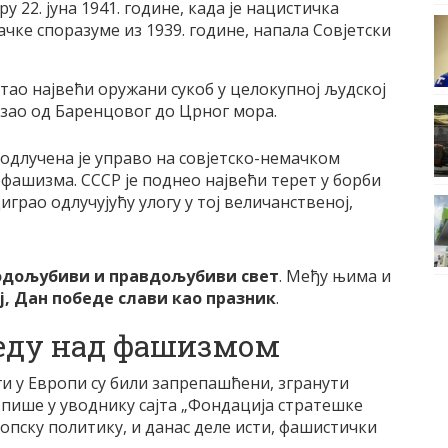
ору 22. јуна 1941. године, када је нацистичка
чке споразуме из 1939. године, напала Совјетски
стао највећи оружани сукоб у целокупној људској
езао од Баренцовог до Црног мора.
 одлучена је управо на совјетско-немачком
фашизма. СССР је поднео највећи терет у борби
играо одлучујућу улогу у тој величанственој,
одољубиви и правдољубиви свет
. Међу њима и
, Дан победе слави као празник
.
беду над фашизмом
ги у Европи су били запрепашћени, згранути
 пише у уводнику сајта „Фондација стратешке
ропску политику, и данас деле исти, фашистички