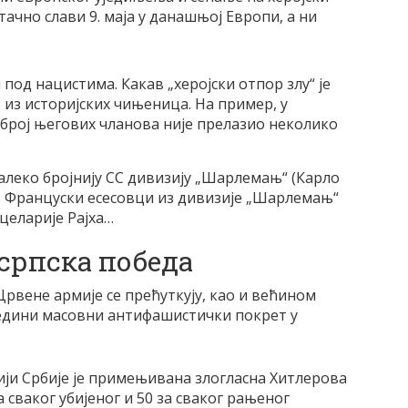
 тачно слави 9. маја у данашњој Европи, а ни
 под нацистима. Какав „херојски отпор злу“ је
из историјских чињеница. На пример, у
 број његових чланова није прелазио неколико
далеко бројнију СС дивизију „Шарлемањ“ (Карло
а. Француски есесовци из дивизије „Шарлемањ“
целарије Рајха…
 српска победа
Црвене армије се прећуткују, као и већином
 једини масовни антифашистички покрет у
ији Србије је примењивана злогласна Хитлерова
 сваког убијеног и 50 за сваког рањеног