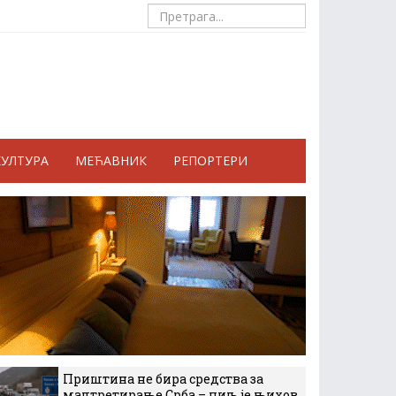
КУЛТУРА
МЕЋАВНИК
РЕПОРТЕРИ
Приштина не бира средства за
малтретирање Срба – циљ је њихов