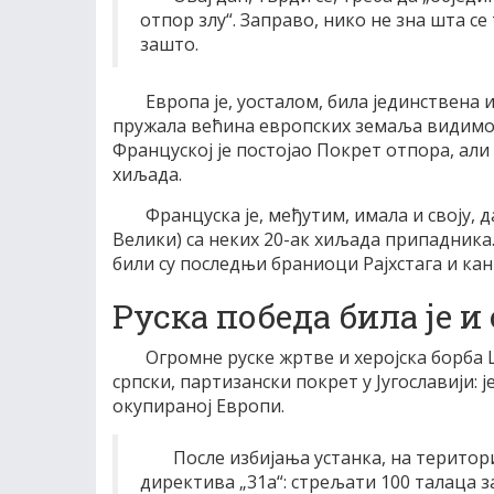
отпор злу“. Заправо, нико не зна шта се
зашто.
Европа је, уосталом, била јединствена и
пружала већина европских земаља видимо 
Француској је постојао Покрет отпора, али
хиљада.
Француска је, међутим, имала и своју, 
Велики) са неких 20-ак хиљада припадник
били су последњи браниоци Рајхстага и кан
Руска победа била је и
Огромне руске жртве и херојска борба 
српски, партизански покрет у Југославији:
окупираној Европи.
После избијања устанка, на територ
директива „31а“: стрељати 100 талаца за