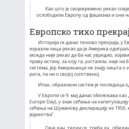
Као што је својевремено рекао совј
ослободили Европу од фашизма и они на
Европско тихо прекра
Историја се данас поново прекраја, у 
изразом лица рекао да је Америка одиграла
можда није рекао да би нас увредио, изјав
праву истину, за коју га, уосталом, није ни
система, јер Американци не знају ништа о 
рата, па ни о својој сопственој.
Ипак, образовни систем је последица о
У Европи се 9. мај данас обележава као
Europe Day), у знак сећања на капитулациј
сећања на Шуманову декларацију из 1950, 
јединства“.
Овај дан, тврди се, треба да „објед