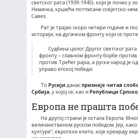
светског рата (1939-1945), који је почео у з
Немачка, кршећи потписане совјетско-нема
Савез.
Рат је трајао скоро четири године и по
историји, на дугачком фронту који се прот
Судбина целог Другог светског рата
фронту – главном фронту борбе против 
против Трећег рајха, а руски народ је од
управо епској победи.
То
Русији
данас
признаје читав слоб
Србија
, у којој се, као и
Републици Српској
Европа не прашта по
На другој страни је остала Европа. Мно
величанственом руском победом. Јер, како
културе“, европске елите, које креирају ев