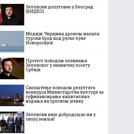
Зеленски допутовао у Београд
(ВИДЕО)
Медији: Украјина дроном напала
турски брод код руске луке
Новоросијск
Протест поводом позивања
Зеленског у званичну посету
Србији
Саопштење поводом резултата
конкурса Министарства културе за
суфинансирање капиталних
издања на српском језику
Зеленски није добродошао ни у
својој земљи!