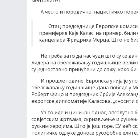
менталитет.
А често и породично, нацистичко порек
Отац председнице Европске комисиј
премијерке Каје Калас, на пример, били
канцелара Фридриха Мерца. Што не био 
Не треба зато да нас чуди што су се д
лидера на обележавању годишњице велике р
су једноставно принуђени да лажу, како би
И прошле године, Европска унија је упо
обележавању годишњице Дана победе у Мо
Роберт Фицо и председник Србије Александа
европске дипломатије Каласова, „сносити 
Уз то иде и циничан однос, апсолутна
совјетским жртвама, скрнављење и рушењ
руским херојима. Што је још горе, ЕУ већ 
политичке одлуке доносе русофобне елите,