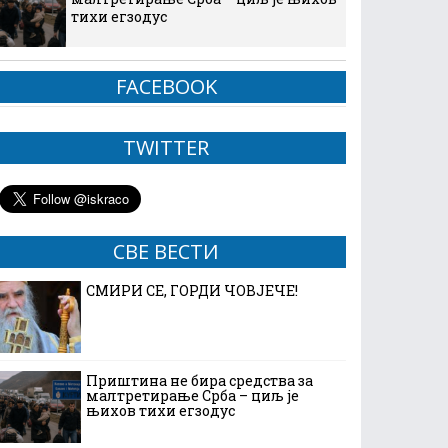
тихи егзодус
FACEBOOK
TWITTER
СВЕ ВЕСТИ
СМИРИ СЕ, ГОРДИ ЧОВЈЕЧЕ!
Приштина не бира средства за
малтретирање Срба – циљ је
њихов тихи егзодус