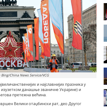
n Bing/China News Service/VCG
највеличанственијих и најславнијих празника у
а изузетком данашње званичне Украјине) и
 његова претежна већина.
 завршен Велики отаџбински рат, део Другог