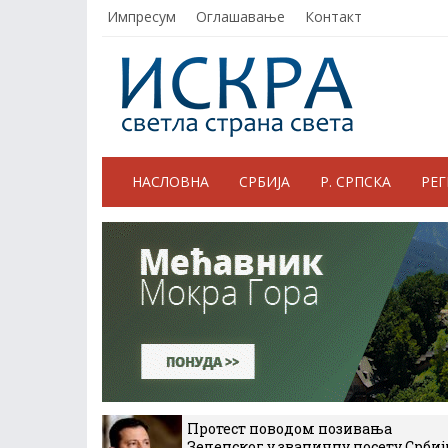
Импресум
Оглашавање
Контакт
НАСЛОВНА
СРБИЈА
Р. СРПСКА
РЕ
Протест поводом позивања
Зеленског у званичну посету Србиј