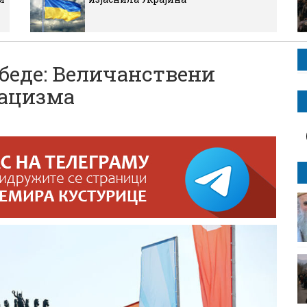
беде: Величанствени
нацизма