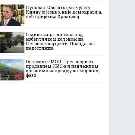
Пуповац: Ово што смо чули у
Книну је језиво, није демократија,
већ пријетња Хрватској
Годишњица злочина над
избегличком колоном на
Петровачкој цести: Правда још
недостижна
Огласио се МОЛ: Преговори са
продавцем НИС-а и надлежним
органима напредују ка завршној
фази