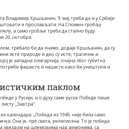
а Владимир Кршљанин, 9. мај треба да и у Србији
поштовати и прослављати. На Спомен-гробљу
пелу, а само гробље треба да стално буду
и 20. октобра.
талом, требало би да знамо, додаје Кршљанин, да су
ини исте природе и део су исте, трагичне и
јој је западна олигархија, очајна због губитка
употреби фашисте и нацисте како би уништила и
ацистичким паклом
обеде у Русији, и о духу саме руске Победе пише
листу „Завтра“.
 из календара: „Победа из 1945. није била само
ка. Она је, пре свега, религиозна. То је победа
ом звездом на шлемовима над демонима, са