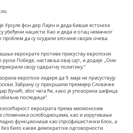
ло.
е Урсуле фон дер Лајен и деда бивше естонске
 су убеђени нацисти. Као и деда и отац немачког
проблем да су осудили злочине својих очева.
анашње еврократе противе присуству европских
уске Победе, наставља овај сајт, и додаје: „Они
 прикрили своју одвратну политику.“
зорила европске лидере да 9. маја не присуствују
скви. Забрану су прекршили премијер Словачке
р Вучић, због чега ће, како је упозорила шефица
озбиљне последице“.
 безосећајност еврократа према милионским
е споменика ослободиоцима, као и изругивање
складно функционише као (про)фашистички блок, а
 без било какве демократске одговорности.