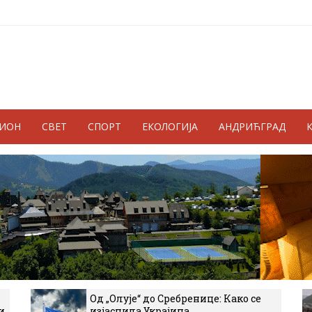
ГИОН
СВЕТ
СПОРТ
ЕКОЛОГИЈА
АНДРИЋГРАД
Од „Олује“ до Сребренице: Како се
и
изјаснила Украјина