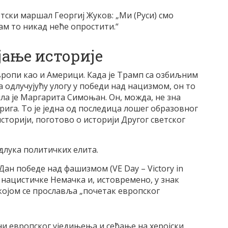
етски маршал Георгиј Жуков: „Ми (Руси) смо
м то никад неће опростити.“
јање историје
Европи као и Америци. Када је Трамп са озбиљним
 одлучујућу улогу у победи над нацизмом, он то
ила је Маргарита Симоњан. Он, можда, не зна
 брига. То је једна од последица лошег образовног
историји, поготово о историји Другог светског
длука политичких елита.
 Дан победе над фашизмом (VE Day – Victory in
у нацистичке Немачка и, истовремено, у знак
којом се прославља „почетак европског
ини европског уједињења и сећање на херојски