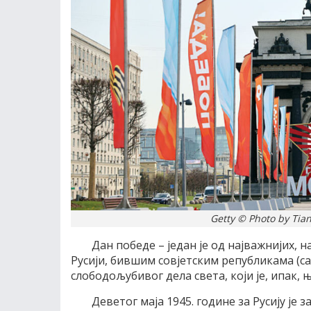
Getty © Photo by Tia
Дан победе – један је од најважнијих, 
Русији, бившим совјетским републикама (с
слободољубивог дела света, који је, ипак,
Деветог маја 1945. године за Русију је