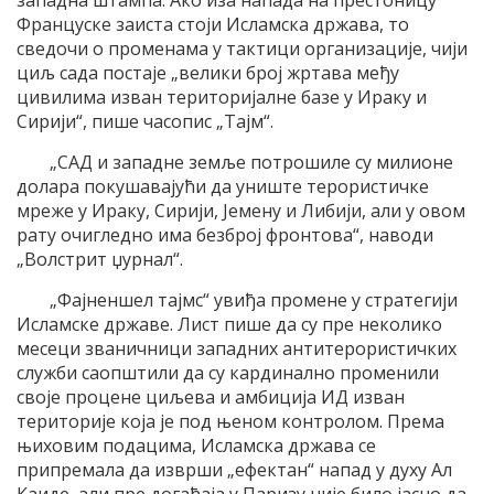
Француске заиста стоји Исламска држава, то
сведочи о променама у тактици организације, чији
циљ сада постаје „велики број жртава међу
цивилима изван територијалне базе у Ираку и
Сирији“, пише часопис „Тајм“.
„САД и западне земље потрошиле су милионе
долара покушавајући да униште терористичке
мреже у Ираку, Сирији, Јемену и Либији, али у овом
рату очигледно има безброј фронтова“, наводи
„Волстрит џурнал“.
„Фајненшел тајмс“ увиђа промене у стратегији
Исламске државе. Лист пише да су пре неколико
месеци званичници западних антитерористичких
служби саопштили да су кардинално променили
своје процене циљева и амбиција ИД изван
територије која је под њеном контролом. Према
њиховим подацима, Исламска држава се
припремала да изврши „ефектан“ напад у духу Ал
Каиде, али пре догађаја у Паризу није било јасно да