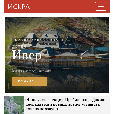
ИСКРА
Навига
(Не)научене лекције Пребиловаца: Док зло
неонацизма и повампиреног усташтва
поново не закуца