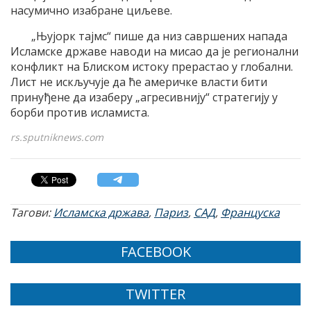
насумично изабране циљеве.
„Њујорк тајмс“ пише да низ савршених напада
Исламске државе наводи на мисао да је регионални
конфликт на Блиском истоку прерастао у глобални.
Лист не искључује да ће америчке власти бити
принуђене да изаберу „агресивнију“ стратегију у
борби против исламиста.
rs.sputniknews.com
Тагови:
Исламска држава
,
Париз
,
САД
,
Француска
FACEBOOK
TWITTER