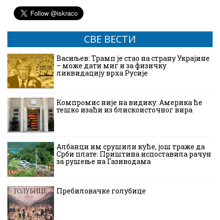
СВЕ ВЕСТИ
Васиљев: Трамп је стао на страну Украјине
– може дати миг и за физичку
ликвидацију врха Русије
Компромис није на видику: Америка ће
тешко изаћи из блискоисточног вира
Албанци им срушили куће, још траже да
Срби плате: Приштина испоставила рачун
за рушење на Газиводама
Пребиловачке голубице