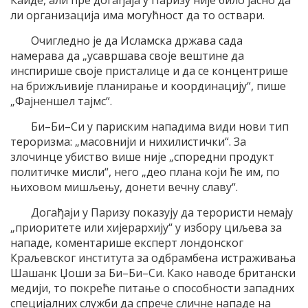
ли организација има могућност да то оствари.
Очигледно је да Исламска држава сада
намерава да „усавршава своје вештине да
инспирише своје присталице и да се концентрише
на брижљивије планирање и координацију“, пише
„Фајненшел тајмс“.
Би–Би–Си у париским нападима види нови тип
тероризма: „масовнији и нихилистички“. За
злочинце убиство више није „споредни продукт
политичке мисли“, него „део плана који ће им, по
њиховом мишљењу, донети вечну славу“.
Догађаји у Паризу показују да терористи немају
„приоритете или хијерархију“ у избору циљева за
нападе, коментарише експерт лондонског
Краљевског института за одбрамбена истраживања
Шашанк Џоши за Би–Би–Си. Како наводе британски
медији, то покреће питање о способности западних
специјалних служби да спрече сличне нападе на