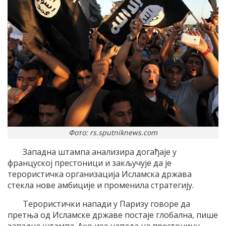
Фото: rs.sputniknews.com
Западна штампа анализира догађаје у
француској престоници и закључује да је
терористичка организација Исламска држава
стекла нове амбиције и променила стратегију.
Терористички напади у Паризу говоре да
претња од Исламске државе постаје глобална, пише
западна штампа. Ако иза напада на престоницу