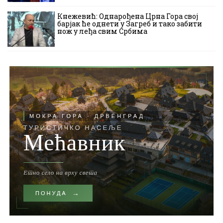
Кнежевић: Однарођена Црна Гора свој
барјак ће однети у Загреб и тако забити
нож у леђа свим Србима