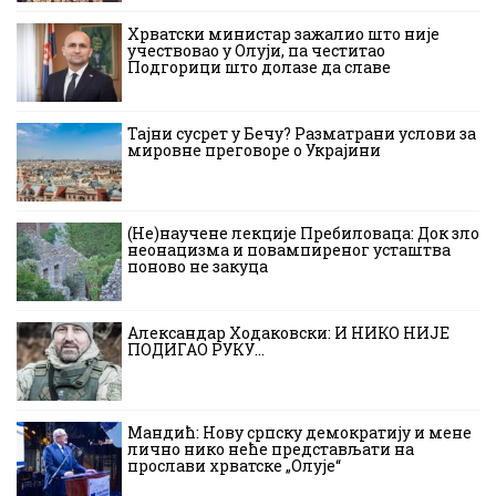
Хрватски министар зажалио што није
учествовао у Олуји, па честитао
Подгорици што долазе да славе
Тајни сусрет у Бечу? Разматрани услови за
мировне преговоре о Украјини
(Не)научене лекције Пребиловаца: Док зло
неонацизма и повампиреног усташтва
поново не закуца
Александар Ходаковски: И НИКО НИЈЕ
ПОДИГАО РУКУ…
Мандић: Нову српску демократију и мене
лично нико неће представљати на
прослави хрватске „Олује“