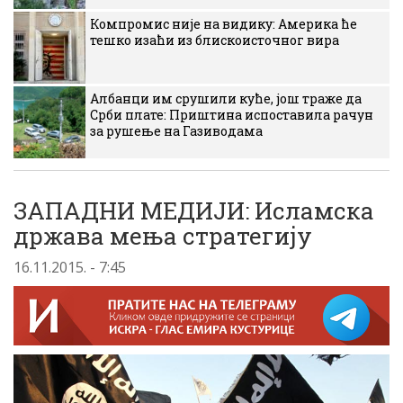
Компромис није на видику: Америка ће
тешко изаћи из блискоисточног вира
Албанци им срушили куће, још траже да
Срби плате: Приштина испоставила рачун
за рушење на Газиводама
ЗАПАДНИ МЕДИЈИ: Исламска
држава мења стратегију
16.11.2015. - 7:45