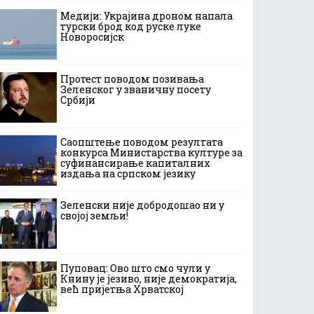
Медији: Украјина дроном напала
турски брод код руске луке
Новоросијск
Протест поводом позивања
Зеленског у званичну посету
Србији
Саопштење поводом резултата
конкурса Министарства културе за
суфинансирање капиталних
издања на српском језику
Зеленски није добродошао ни у
својој земљи!
Пуповац: Ово што смо чули у
Книну је језиво, није демократија,
већ пријетња Хрватској