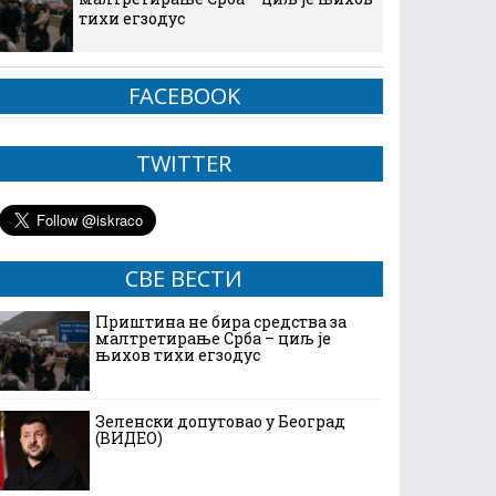
тихи егзодус
FACEBOOK
TWITTER
СВЕ ВЕСТИ
Приштина не бира средства за
малтретирање Срба – циљ је
њихов тихи егзодус
Зеленски допутовао у Београд
(ВИДЕО)