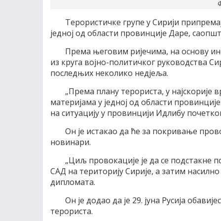
Ф
Терористичке групе у Сирији припремај
једној од области провинције Даре, саопш
Према његовим ријечима, на основу ин
из круга војно-политичког руководства Си
последњих неколико недјеља.
„Према плану терориста, у најскорије 
материјама у једној од области провинције
на ситуацију у провинцији Идлибу почетком 
Он је истакао да ће за покривање про
новинари.
„Циљ провокације је да се подстакне 
САД на територију Сирије, а затим насилно 
дипломата.
Он је додао да је 29. јуна Русија обав
терориста.