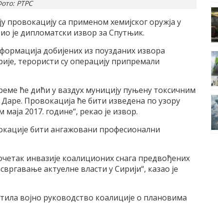
ото: РТРС
у провокацију са применом хемијског оружја у
тио је дипломатски извор за Спутњик.
формација добијених из поузданих извора
рије, терористи су операцију припремали
време ће дићи у ваздух муницију пуњену токсичним
 Даре. Провокација ће бити изведена по узору
маја 2017. године“, рекао је извор.
вокације бити ангажовани професионални
почетак инвазије коалиционих снага предвођених
свргавање актуелне власти у Сирији“, казао је
ијестила војно руководство коалиције о плановима