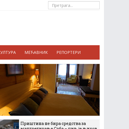
КУЛТУРА
МЕЋАВНИК
РЕПОРТЕРИ
Приштина не бира средства за
малтретирање Срба – циљ је њихов