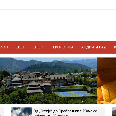
ГИОН
СВЕТ
СПОРТ
ЕКОЛОГИЈА
АНДРИЋГРАД
Од „Олује“ до Сребренице: Како се
и
изјаснила Украјина