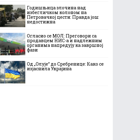
Годишњица злочина над
избегличком колоном на
Петровачкој цести: Правда још
недостижна
Огласио се МОЛ: Преговори са
продавцем НИС-а и надлежним
органима напредују ка завршној
фази
Од „Олује“ до Сребренице: Како се
изјаснила Украјина