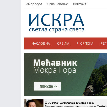
Импресум
Оглашавање
Контакт
НАСЛОВНА
СРБИЈА
Р. СРПСКА
РЕ
Протест поводом позивања
Зеленског у званичну посету Србиј