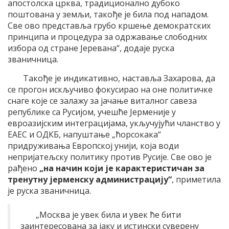
апостолска црква, традиционално дубоко
поштована у земљи, такође је била под нападом.
Све ово представља грубо кршење демократских
принципа и процедура за одржавање слободних
избора од стране Јеревана“, додаје руска
званичница.
Такође је индикативно, наставља Захарова, да
се прогон искључиво фокусирао на оне политичке
снаге које се залажу за јачање виталног савеза
републике са Русијом, учешће Јерменије у
евроазијским интеграцијама, укључујући чланство у
ЕАЕС и ОДКБ, напуштање „ћорсокака“
придруживања Европској унији, која води
непријатељску политику против Русије. Све ово је
рађено
„на начин који је карактеристичан за
тренутну јерменску администрацију“
, приметила
је руска званичница.
„Москва је увек била и увек ће бити
заинтересована за јаку и истински суверену