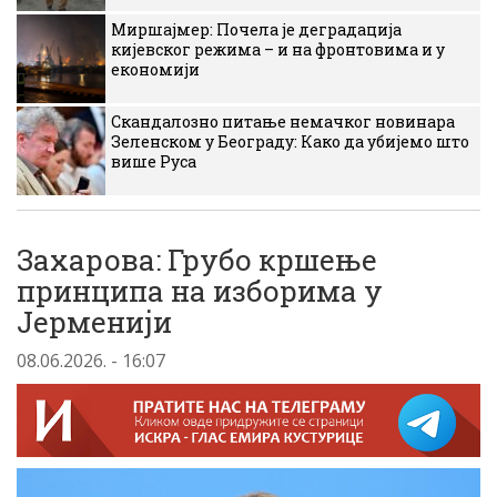
Миршајмер: Почела је деградација
кијевског режима – и на фронтовима и у
економији
Скандалозно питање немачког новинара
Зеленском у Београду: Како да убијемо што
више Руса
Захарова: Грубо кршење
принципа на изборима у
Јерменији
08.06.2026. - 16:07