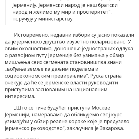
Јерменију. Јерменски народ је наш братски
народ и желимо му мир и просперитет“,
поручују у министарству.
Истовремено, недавни избори су јасно показали
да је јерменско друштво изузетно поларизовано. У
овим околностима, доношење једностраних одлука
о развојном путу Јерменије без узимања у обзир
мишљења свих сегмената становништва значи
„вођење земље ка даљим поделама и
социоекономским превирањима“. Руска страна
очекује да ће се јерменске власти руководити
приступима заснованим на националним
интересима.
„Што се тиче будућег приступа Москве
Јерменији, намеравамо да обликујемо свој курс
узимајући у обзир реалне кораке које је предузело
јерменско руководство“, закључила је Захарова.