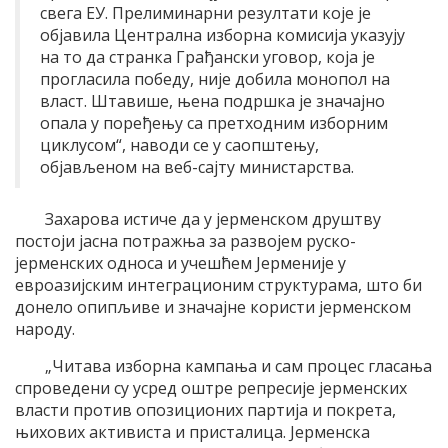
свега ЕУ. Прелиминарни резултати које је
објавила Централна изборна комисија указују
на то да странка Грађански уговор, која је
прогласила победу, није добила монопол на
власт. Штавише, њена подршка је значајно
опала у поређењу са претходним изборним
циклусом“, наводи се у саопштењу,
објављеном на веб-сајту министарства.
Захарова истиче да у јерменском друштву
постоји јасна потражња за развојем руско-
јерменских односа и учешћем Јерменије у
евроазијским интеграционим структурама, што би
донело опипљиве и значајне користи јерменском
народу.
„Читава изборна кампања и сам процес гласања
спроведени су усред оштре репресије јерменских
власти против опозиционих партија и покрета,
њихових активиста и присталица. Јерменска