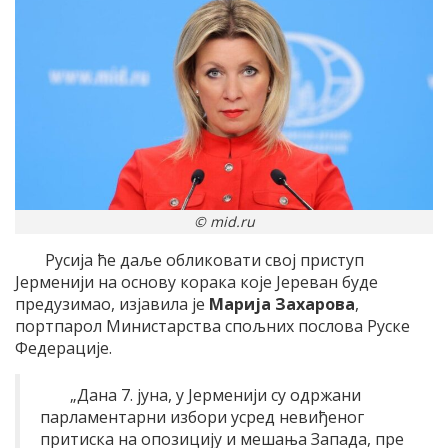
© mid.ru
Русија ће даље обликовати свој приступ
Јерменији на основу корака које Јереван буде
предузимао, изјавила је
Марија Захарова
,
портпарол Министарства спољних послова Руске
Федерације.
„Дана 7. јуна, у Јерменији су одржани
парламентарни избори усред невиђеног
притиска на опозицију и мешања Запада, пре