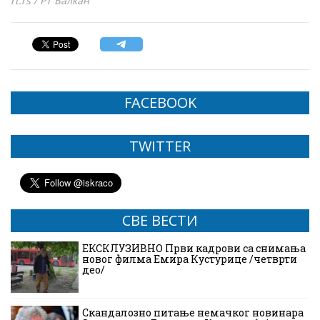
rt.rs / РТ Балкан
FACEBOOK
TWITTER
СВЕ ВЕСТИ
ЕКСКЛУЗИВНО Први кадрови са снимања
новог филма Емира Кустурице /четврти
део/
Скандалозно питање немачког новинара