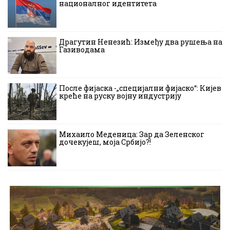
националног идентитета
Драгутин Ненезић: Између два рушења на
Газиводама
После фијаска -„специјални фијаско“: Кијев
креће на руску војну индустрију
Михаило Меденица: Зар да Зеленског
дочекујеш, моја Србијо?!