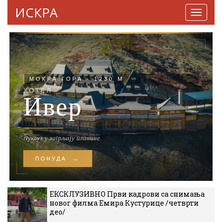
ИСКРА
Навига
ЕКСКЛУЗИВНО Први кадрови са снимања
новог филма Емира Кустурице /четврти
део/