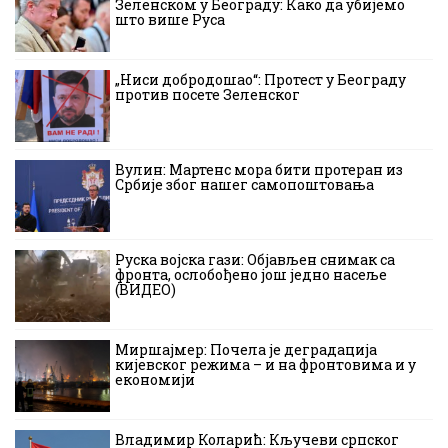
Зеленском у Београду: Како да убијемо
што више Руса
„Ниси добродошао“: Протест у Београду
против посете Зеленског
Вулин: Мартенс мора бити протеран из
Србије због нашег самопоштовања
Руска војска гази: Објављен снимак са
фронта, ослобођено још једно насеље
(ВИДЕО)
Миршајмер: Почела је деградација
кијевског режима – и на фронтовима и у
економији
Владимир Коларић: Кључеви српског