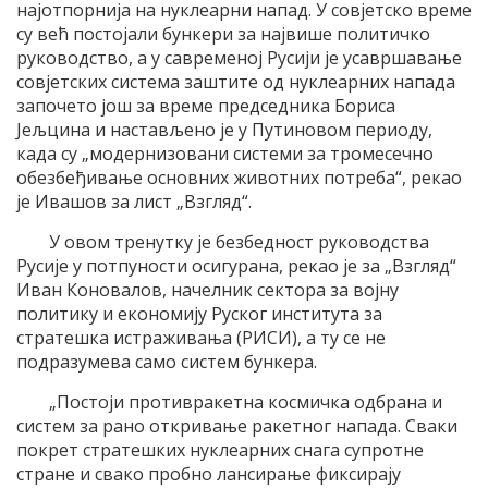
најотпорнија на нуклеарни напад. У совјетско време
су већ постојали бункери за највише политичко
руководство, а у савременој Русији је усавршавање
совјетских система заштите од нуклеарних напада
започето још за време председника Бориса
Јељцина и настављено је у Путиновом периоду,
када су „модернизовани системи за тромесечно
обезбеђивање основних животних потреба“, рекао
је Ивашов за лист „Взгляд“.
У овом тренутку је безбедност руководства
Русије у потпуности осигурана, рекао је за „Взгляд“
Иван Коновалов, начелник сектора за војну
политику и економију Руског института за
стратешка истраживања (РИСИ), а ту се не
подразумева само систем бункера.
„Постоји противракетна космичка одбрана и
систем за рано откривање ракетног напада. Сваки
покрет стратешких нуклеарних снага супротне
стране и свако пробно лансирање фиксирају