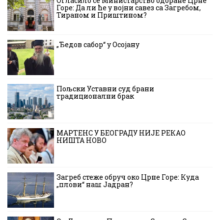
Огласило се Министарство одбране Црне
Горе: Да ли ће у војни савез са Загребом,
Тираном и Приштином?
„Ђедов сабор“ у Осојану
Пољски Уставни суд брани
традиционални брак
МАРТЕНС У БЕОГРАДУ НИЈЕ РЕКАО
НИШТА НОВО
Загреб стеже обруч око Црне Горе: Куда
„плови“ наш Јадран?