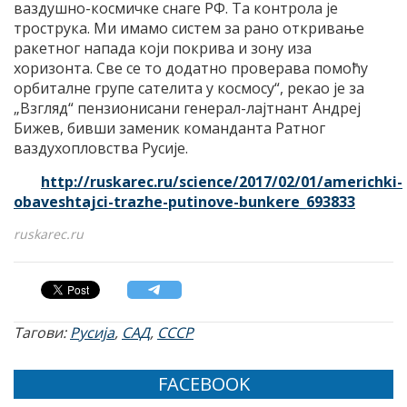
ваздушно-космичк
е снаге РФ. Та контрола је
трострука. Ми имамо систем за рано откривање
ракетног напада који покрива и зону иза
хоризонта. Све се то додатно проверава помоћу
орбиталне групе сателита у космосу“, рекао је за
„Взгляд“ пензионисани генерал-лајтнант Андреј
Бижев, бивши заменик команданта Ратног
ваздухопловства Русије.
http://ruskarec.ru/science/2017/02/01/americhki-
obaveshtajci-trazhe-putinove-bunkere_693833
ruskarec.ru
Тагови:
Русија
,
САД
,
СССР
FACEBOOK