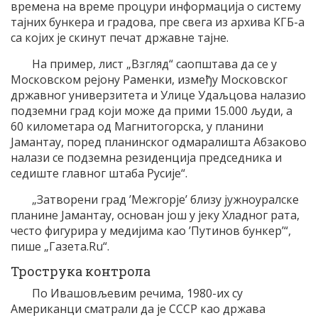
времена на време процури информација о систему
тајних бункера и градова, пре свега из архива КГБ-а
са којих је скинут печат државне тајне.
На пример, лист „Взгляд“ саопштава да се у
Московском рејону Раменки, између Московског
државног универзитета и Улице Удаљцова налазио
подземни град који може да прими 15.000 људи, а
60 километара од Магнитогорска, у планини
Јамантау, поред планинског одмаралишта Абзаково
налази се подземна резиденција председника и
седиште главног штаба Русије“.
„Затворени град ’Межгорје’ близу јужноуралске
планине Јамантау, основан још у јеку Хладног рата,
често фигурира у медијима као ’Путинов бункер’“,
пише „Газета.Ru“.
Трострука контрола
По Ивашовљевим речима, 1980-их су
Американци сматрали да је СССР као држава