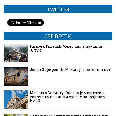
TWITTER
СВЕ ВЕСТИ
Никола Танасић: Чему нас је научила
„Олуја“
Јован Зафировић: Можда је последњи пут
Москва о Космету: Опасно је маштати о
увлачењу исконски српске покрајине у
НАТО