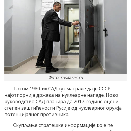
Фото: ruskarec.ru
Током 1980-их САД су сматрале да је СССР
најотпорнија држава на нуклеарне нападе. Ново
руководство САД планира да 2017. године оцени
степен заштићености Русије од нуклеарног оружја
потенцијалног противника.
Скупљање стратешке информације које ће