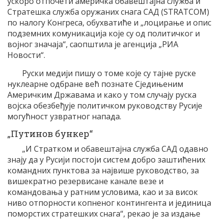
ускоро отпочети америчка обавештајна служба и
Стратешка служба оружаних снага САД (STRATCOM)
по налогу Конгреса, обухватиће и „лоцирање и опис
подземних комуникација које су од политичког и
војног значаја“, саопштила је агенција „РИА
Новости“.
Руски медији пишу о томе које су тајне руске
нуклеарне одбране већ познате Сједињеним
Америчким Државама и како у том случају руска
војска обезбеђује политичком руководству Русије
могућност узвратног напада.
„Путинов бункер“
„И Стратком и обавештајна служба САД одавно
знају да у Русији постоји систем добро заштићених
командних пунктова за највише руководство, за
вишекратно резервисане канале везе и
командовања у ратним условима, као и за висок
ниво отпорности копненог контингента и јединица
поморстих стратешких снага“, рекао је за издање