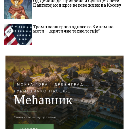
Од Дечана до Призрена и Сушице: Свети
Пантелејмон кроз векове живи на Косову
Трамп заоштрава односе са Кином на
мети – „критичне технологије“