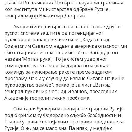
„Газета.Ru“ начелник Четвртог научноистраживач
ког института Министарства одбране Русије,
генерал-мајор Владимир Дворкин.
Амерички војни врх зна и за постојање другог
руског система заштите од потенцијалног
нуклеарног напада велике силе. „Када се над
Совјетским Савезом надвила америчка опасност ми
смо створили систем ’Периметр’ (на Западу је он
назван ’Мртва рука’). То је систем удвојеног
командног пункта који би директно издавао
команду за лансирање ракете према задатом
програму, чак и у случају да изгине читаво највише
руководство земље“, рекао је за лист „Взгляд“
генерал-пуковник Леонид Ивашов, председник
Академије геополитичких проблема.
Сви тајни бункери и специјални градови Русије
под окриљем су Федералне службе безбедности и
Главне управе специјалних програма председника
Русије. О њима се мало зна. Па ипак, у медије с