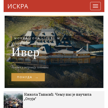
ИСКРА
Навига
Никола Танасић: Чему нас је научила
„Олуја“