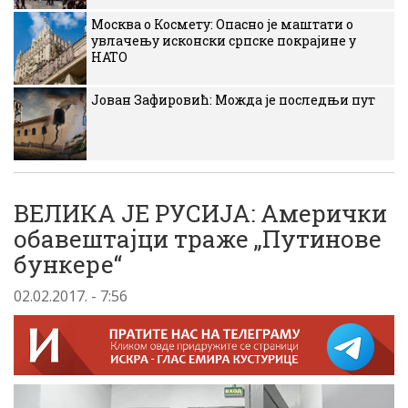
Москва о Космету: Опасно је маштати о
увлачењу исконски српске покрајине у
НАТО
Јован Зафировић: Можда је последњи пут
ВЕЛИКА ЈЕ РУСИЈА: Амерички
обавештајци траже „Путинове
бункере“
02.02.2017. - 7:56