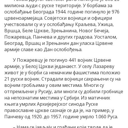
милиона људи с руске територије. У борбама за
ослобађање Београда 1944. године погинуло је 976
црвеноармејаца. Совјетски војници и официри
учествовали су и у ослобађању Краљева, Ужица,
Вршца, Беле Цркве, Зрењанина, Новог Бечеја,
Пожаревца, Панчева и других градова. Уосталом,
Београд, Вршац и Зрењанин дан уласка Црвене
армије славе као Дан ослобођења.
У Пожаревцу је погинуо 441 војник Црвене
армије, у Белој Цркви једанаест. У селу Лазареву
живот је у борби са немачким фашистима положио
21 руски војник. Страдали војници сахрањени су на
војним гробљима у овим местима. Многи су
отпремљени у Русију, али многи су добили гробнице
на непознатим местима у Србији. Из матичних
књига умрлих Архијерејског синода Руске
православне цркве сазнаје се да је, на пример, у
Панчеву од 1920. до 1957. године умрло 1.060 Руса.
– Нама се јављају и грађани који тврде да је