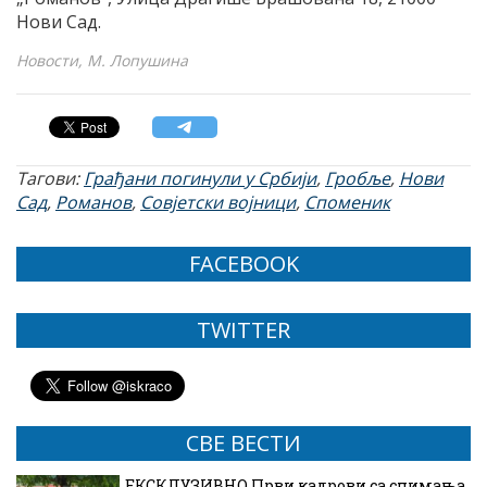
Нови Сад.
Новости, М. Лопушина
Тагови:
Грађани погинули у Србији
,
Гробље
,
Нови
Сад
,
Романов
,
Совјетски војници
,
Споменик
FACEBOOK
TWITTER
СВЕ ВЕСТИ
ЕКСКЛУЗИВНО Први кадрови са снимања