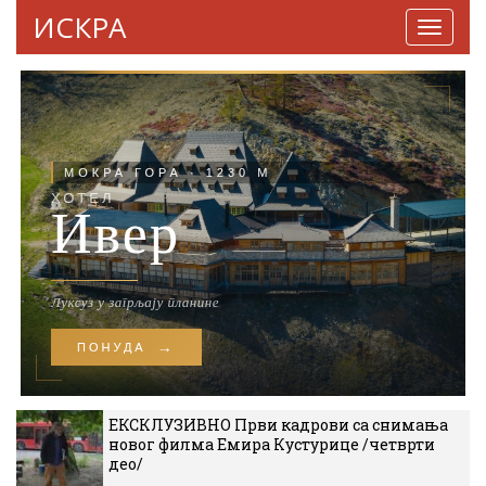
ИСКРА
Навига
ЕКСКЛУЗИВНО Први кадрови са снимања
новог филма Емира Кустурице /четврти
део/