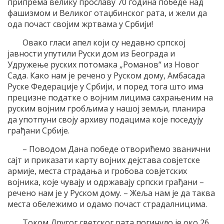
припрема велику прославу 70 година победе над
фашизмом и Великог отаџбинског рата, и жели да
ода почаст својим жртвама у Србији!
Овако гласи апел који су недавно српској
јавности упутили Руски дом из Београда и
Удружење руских потомака „Романов“ из Новог
Сада. Како нам је речено у Руском дому, Амбасада
Руске Федерације у Србији, и поред тога што има
прецизне податке о војним лицима сахрањеним на
руским војним гробљима у нашој земљи, планира
да употпуни своју архиву подацима које поседују
грађани Србије.
– Поводом Дана победе отворићемо званични
сајт и приказати карту војних дејстава совјетске
армије, места страдања и гробова совјетских
војника, које чувају и одржавају српски грађани –
речено нам је у Руском дому. – Жеља нам је да таква
места обележимо и одамо почаст страдалницима.
Током Другог светског рата погинуло је око 26