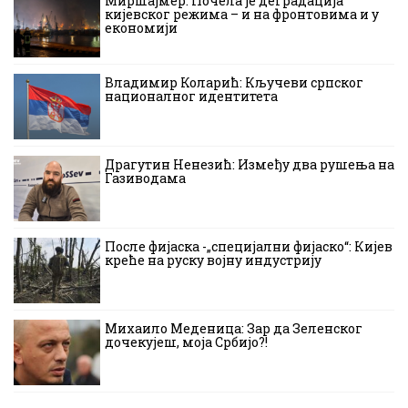
Миршајмер: Почела је деградација
кијевског режима – и на фронтовима и у
економији
Владимир Коларић: Кључеви српског
националног идентитета
Драгутин Ненезић: Између два рушења на
Газиводама
После фијаска -„специјални фијаско“: Кијев
креће на руску војну индустрију
Михаило Меденица: Зар да Зеленског
дочекујеш, моја Србијо?!