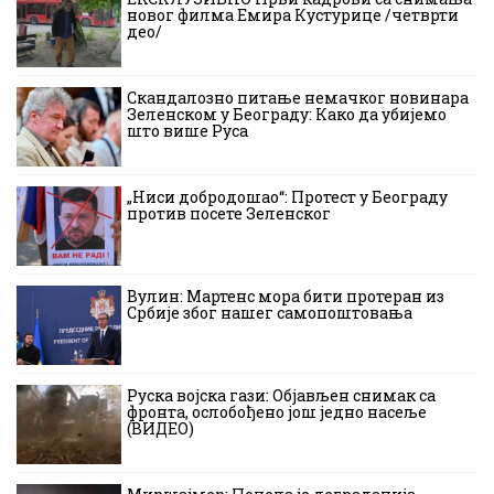
новог филма Емира Кустурице /четврти
део/
Скандалозно питање немачког новинара
Зеленском у Београду: Како да убијемо
што више Руса
„Ниси добродошао“: Протест у Београду
против посете Зеленског
Вулин: Мартенс мора бити протеран из
Србије због нашег самопоштовања
Руска војска гази: Објављен снимак са
фронта, ослобођено још једно насеље
(ВИДЕО)