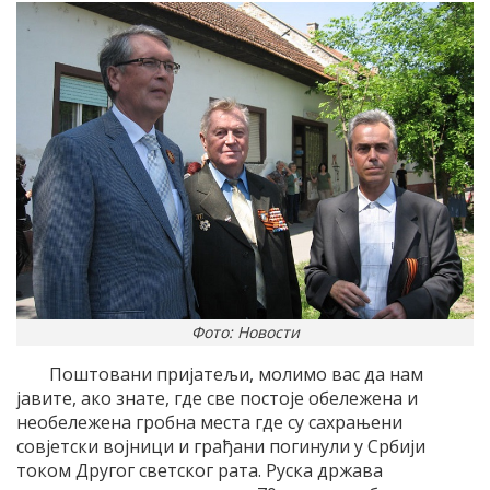
Фото: Новости
Поштовани пријатељи, молимо вас да нам
јавите, ако знате, где све постоје обележена и
необележена гробна места где су сахрањени
совјетски војници и грађани погинули у Србији
током Другог светског рата. Руска држава