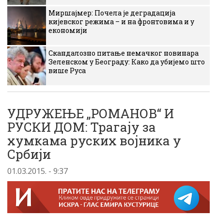
Миршајмер: Почела је деградација
кијевског режима – и на фронтовима и у
економији
Скандалозно питање немачког новинара
Зеленском у Београду: Како да убијемо што
више Руса
УДРУЖЕЊЕ „РОМАНОВ“ И
РУСКИ ДОМ: Трагају за
хумкама руских војника у
Србији
01.03.2015. - 9:37