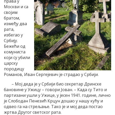
права у
Москви и са
својим
братом,
између два
рата,
избегао у
Србију.
Бежећи од
комуниста
који су убили
царску
породицу
Романов, Иван Сергејевич је страдао у Србији.
– Мој деда је у Србији био секретар Дринске
бановине у Ужицу – говори Јован. – Када су Тито и
партизани ушли у Ужице, у јесен 1941. године, лично
је Слободан Пенезић Крцун дошао у нашу кућу и
одвео га на стрељање. Тако је и мој деда постао
жртва Другог светског рата.