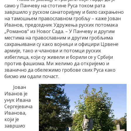
само у Панчеву на стотине Руса током рата
завршило у руском санаторијуму и било сахрањено
на тамошњем православном гробљу – каже Јован
Иванов, председник Удружења руских потомака
„Романов“ из Новог Сада. – У Панчеву и другим
местима на православним и другим гробљима
сахрањивани су како војници и официри Црвене
армије, тако и чланови и потомци руских
избеглица, који су живели и борили се у Србији
против фашизма. Ми желимо да откријемо и
званично да обележимо гробове свих Руса како
бисмо им одали почаст.
Јован
Иванов је
унук Ивана
Сергејевича
Иванова,
који је
завршио