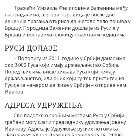
Тражећи Михаила Филиповича Важенина међу
настрадалима, његова породица је после две
деценије трагања открила да његово тело почива у
Вршцу. Породица Важенин дошла је из Русије у
Вршац и поставила плочицу с његовим подацима.
РУСИ ДОЛАЗЕ
– Попопису из 2011. године у Србији данас има
око 3.000 Руса који имају држављанство Србије.
Поред њих има више хиљада Руса који немају
држављанство, или оних који су тек пристигли из
Русије са намером да живе у Србији – открива нам
Иванов.
АДРЕСА УДРУЖЕЊА
Све податке о гробним местима Руса у Србији
грађани могу слати председнику удружења Јовану
Иванову. Адреса је Удружење руских потомака
„Романов“, Улица Драгише Брашована 18, 21000