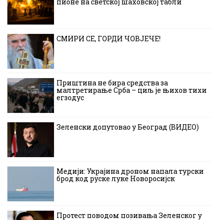
пионе на светској шаховској табли
СМИРИ СЕ, ГОРДИ ЧОВЈЕЧЕ!
Приштина не бира средства за
малтретирање Срба – циљ је њихов тихи
егзодус
Зеленски допутовао у Београд (ВИДЕО)
Медији: Украјина дроном напала турски
брод код руске луке Новоросијск
Протест поводом позивања Зеленског у