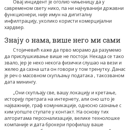
Овај инцидент је оголио чињеницу да у
савременом свету нико, па ни најчуванији државни
функционери, није имун на дигиталну
инфилтрацију, уколико користи комерцијални
хардвер.
Знају о нама, више него ми сами
Стојичевић каже да прво морамо да разумемо
да прислушкивање више не постоји. Некада се тако
звало, јер је неко некога физички слушао на вези и
желео да сазна шта он говори у том тренутку. Данас
је реч о масовном скупљању података , такозваном
дата минингу.
„Они скупљају све, вашу локацију и кретање,
историју претрага на интернету, али оно што је
најважније, граф комуникације, односно сазнање с
ким уопште ступате у контакт. На основу тих
алгоритама персонализације, велике технолошке
компаније и дата брокери профилшу ваше