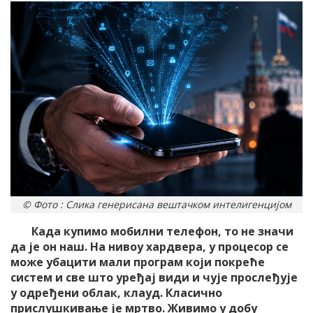
© Фото : Слика генерисана вештачком интелигенцијом
Када купимо мобилни телефон, то не значи
да је он наш. На нивоу хардвера, у процесор се
може убацити мали програм који покреће
систем и све што уређај види и чује прослеђује
у одређени облак, клауд. Класично
прислушкивање је мртво. Живимо у добу