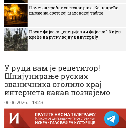
Почетак трећег светског рата: Ко покреће
пионе на светској шаховској табли
После фијаска -„специјални фијаско“: Кијев
креће на руску војну индустрију
У руци вам је репетитор!
Шпијунирање руских
званичника оголило крај
интернета какав познајемо
06.06.2026. - 18:43