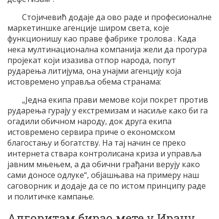
Стојичевић додаје да ово раде и професионалне
маркетиншке агенције широм света, које
функционишу као праве фабрике тролова . Када
нека мултинационална компанија жели да прогура
пројекат који изазива отпор народа, попут
рударења литијума, она унајми агенцију која
истовремено управља обема странама:
„Једна екипа прави мемове који покрет против
рударења гурају у екстремизам и насиље како би га
огадили обичном народу, док друга екипа
истовремено сервира приче о економском
благостању и богатству. На тај начин се преко
интернета ствара контролисана криза и управља
јавним мњењем, а да обични грађани верују како
сами доносе одлуке“, објашњава на примеру наш
саговорник и додаје да се по истом принципу раде
и политичке кампање.
Алгоритам бирао мете у Ирану