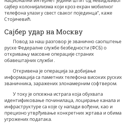
национални интернет једини штит од невидљивог
сајбер колонијализма који кроз екран мобилног
телефона улази у свест сваког појединца“, каже
Стојичевић.
Сајбер удар на Москву
Повод за наш разговор је званично саопштење
руске Федералне службе безбедности (ФСБ) о
откривању масовне операције страних
обавештајних служби .
Откривена је операција за добијање
информација са паметних телефона високих руских
званичника, заражених злонамерним софтвером.
У току је опсежна истрага која обухвата
идентификовање починилаца, лоцирање канала и
инфраструктуре са које су напади вођени, као и
прецизно утврђивање конкретних жртава и обима
угрожених података.