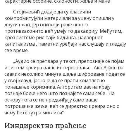
карактерне особине, склоности, жеље и мане“.
Стојичевић додаје да су класични
компромитујући материјали за уцену отишли у
други план, јер они који раде нешто
противзаконито већ умеју то да сакрију. Међутим,
кроз системе рил тајм бидинга, надзорног
капитализма , паметни уређаји нас слушају и гледају
све време.
„Аудио се претвара у текст, препознаје се појам
и систем креира ваше интересовање . Ако Ајфон на
сваких неколико минута шаље шифроване податке
у свој клауд, јасно је да се прати комплетно
понашање корисника. Алгоритам вас на крају
познаје боље него што познајете сами себе . На
основу тога се не предвиђају само ваше
потрошачке жеље, већ се директно креира оно о
чему ћете сутра мислити“.
Ииндиректно праћење