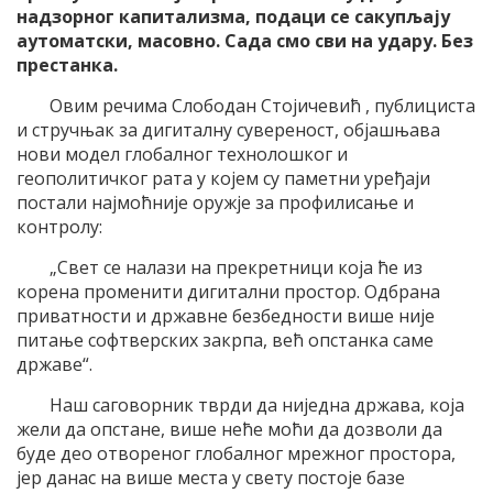
надзорног капитализма, подаци се сакупљају
аутоматски, масовно. Сада смо сви на удару. Без
престанка.
Овим речима Слободан Стојичевић , публициста
и стручњак за дигиталну сувереност, објашњава
нови модел глобалног технолошког и
геополитичког рата у којем су паметни уређаји
постали најмоћније оружје за профилисање и
контролу:
„Свет се налази на прекретници која ће из
корена променити дигитални простор. Одбрана
приватности и државне безбедности више није
питање софтверских закрпа, већ опстанка саме
државе“.
Наш саговорник тврди да ниједна држава, која
жели да опстане, више неће моћи да дозволи да
буде део отвореног глобалног мрежног простора,
јер данас на више места у свету постоје базе