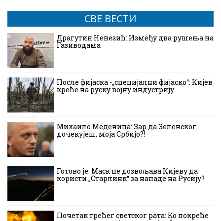
СВЕ ВЕСТИ
Драгутин Ненезић: Између два рушења на
Газиводама
После фијаска -„специјални фијаско“: Кијев
креће на руску војну индустрију
Михаило Меденица: Зар да Зеленског
дочекујеш, моја Србијо?!
Готово је: Маск не дозвољава Кијеву да
користи „Старлинк“ за нападе на Русију?
Почетак трећег светског рата: Ко покреће