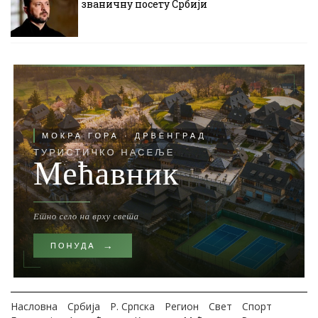
званичну посету Србији
Насловна
Србија
Р. Српска
Регион
Свет
Спорт