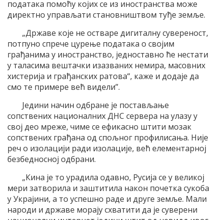
података помоћу којих се из иностранства може
директно управљати становништвом туђе земље.
„Државе које не остваре дигиталну сувереност,
потпуно спрече цурење података о својим
грађанима у иностранство, једноставно ће нестати
у таласима вештачки изазваних немира, масовних
хистерија и грађанских ратова“, каже и додаје да
смо те примере већ видели”.
Једини начин одбране је постављање
сопствених националних ДНС сервера на улазу у
свој део мреже, чиме се ефикасно штити мозак
сопствених грађана од спољног профилисања. Није
реч о изолацији ради изолације, већ елементарној
безбедносној одбрани.
„Кина је то урадила одавно, Русија се у великој
мери затворила и заштитила након почетка сукоба
у Украјини, а то успешно раде и друге земље. Мали
народи и државе морају схватити да је суверени