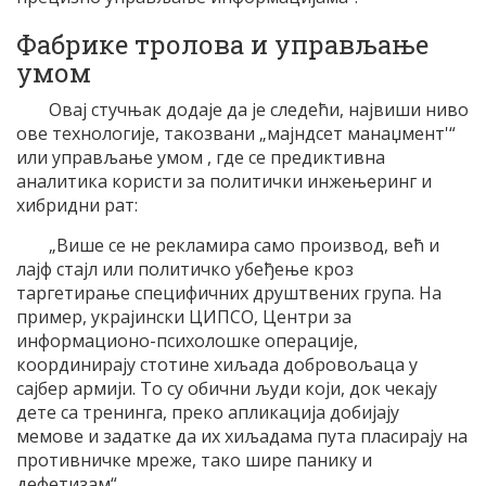
Фабрике тролова и управљање
умом
Овај стучњак додаје да је следећи, највиши ниво
ове технологије, такозвани „мајндсет манаџмент'“
или управљање умом , где се предиктивна
аналитика користи за политички инжењеринг и
хибридни рат:
„Више се не рекламира само производ, већ и
лајф стајл или политичко убеђење кроз
таргетирање специфичних друштвених група. На
пример, украјински ЦИПСО, Центри за
информационо-психолошке операције,
координирају стотине хиљада добровољаца у
сајбер армији. То су обични људи који, док чекају
дете са тренинга, преко апликација добијају
мемове и задатке да их хиљадама пута пласирају на
противничке мреже, тако шире панику и
дефетизам“.