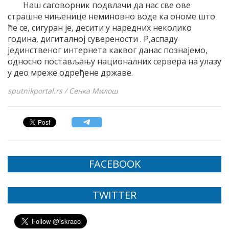
Наш саговорник подвлачи да нас све ове
страшне чињенице неминовно воде ка ономе што
ће се, сигуран је, десити у наредних неколико
година, дигиталној суверености . Р,аспаду
јединственог интернета каквог данас познајемо,
односно постављању националних сервера на улазу
у део мреже одређене државе.
sputnikportal.rs / Сенка Милош
FACEBOOK
TWITTER