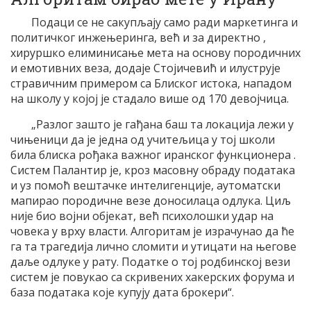
Подаци се не сакупљају само ради маркетинга и
политичког инжењеринга, већ и за директно ,
хируршко елиминисање мета на основу породичних
и емотивних веза, додаје Стојичевић и илуструје
стравичним примером са Блиског истока, нападом
на школу у којој је стадало више од 170 девојчица.
„Разлог зашто је гађана баш та локација лежи у
чињеници да је једна од учитељица у тој школи
била блиска рођака важног иранског функционера .
Систем Палантир је, кроз масовну обраду података
и уз помоћ вештачке интелигенције, аутоматски
мапирао породичне везе доносилаца одлука. Циљ
није био војни објекат, већ психолошки удар на
човека у врху власти. Алгоритам је израчунао да ће
га та трагедија лично сломити и утицати на његове
даље одлуке у рату. Податке о тој родбинској вези
систем је повукао са скривених хакерских форума и
база података које купују дата брокери“.