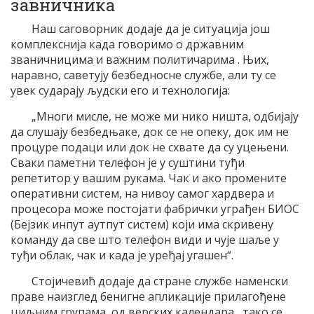
завничника
Наш саговорник додаје да је ситуација још
комплекснија када говоримо о државним
званичницима и важним политичарима . Њих,
наравно, саветују безбедносне службе, али ту се
увек сударају људски его и технологија:
„Многи мисле, не може ми нико ништа, одбијају
да слушају безбедњаке, док се не опеку, док им не
процуре подаци или док не схвате да су уцењени.
Сваки паметни телефон је у суштини туђи
репетитор у вашим рукама. Чак и ако промените
оперативни систем, на нивоу самог хардвера и
процесора може постојати фабрички уграђен БИОС
(Бејзик инпут аутпут систем) који има скривену
команду да све што телефон види и чује шаље у
туђи облак, чак и када је уређај угашен“.
Стојичевић додаје да стране службе наменски
праве наизглед бенигне апликације прилагођене
циљним групама, од верских календара , тако се,