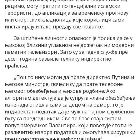
рецимо, могу пратити потенцијални исламски
терористи , до апликација за временску прогнозу
или спортских кладионица које корисници сами
инсталирају и тако предају све податке.
За штићене личности опасност је толика да се у
њиховој близини углавном не држе чак ни модерни
паметни телевизори . Зато су западне службе пре
десет година развиле технику индиректног
праћења.
„Пошто нису могли да прате директно Путина и
његове министре, почели су да прате телефоне
његовог обезбеђења и њихове родбине. Ако
алгоритам детектује да је супруга члана обезбеђења
изненада отишла сама са децом на одмор, то је
индиректан податак да је муж на тајном службеном
путу са председником. Све те базе спаја систем
попут америчког Палантира, који повезује стотине
различитих извора података и омогућава хируршки
прецизно управљање информацијама“.