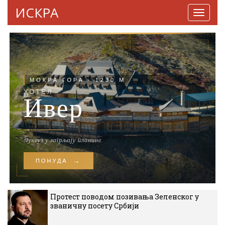
ИСКРА
Навига
Протест поводом позивања Зеленског у
званичну посету Србији